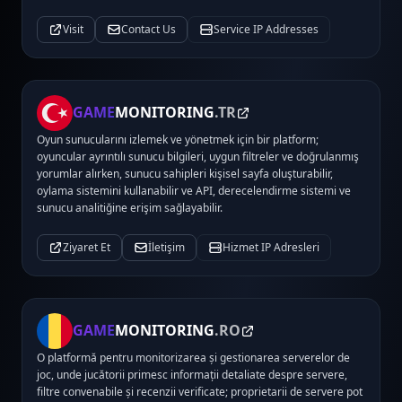
Visit
Contact Us
Service IP Addresses
GAME
MONITORING
.TR
Oyun sunucularını izlemek ve yönetmek için bir platform;
oyuncular ayrıntılı sunucu bilgileri, uygun filtreler ve doğrulanmış
yorumlar alırken, sunucu sahipleri kişisel sayfa oluşturabilir,
oylama sistemini kullanabilir ve API, derecelendirme sistemi ve
sunucu analitiğine erişim sağlayabilir.
Ziyaret Et
İletişim
Hizmet IP Adresleri
GAME
MONITORING
.RO
O platformă pentru monitorizarea și gestionarea serverelor de
joc, unde jucătorii primesc informații detaliate despre servere,
filtre convenabile și recenzii verificate; proprietarii de servere pot