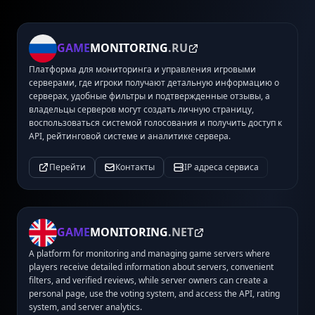
GAME
MONITORING
.RU
Платформа для мониторинга и управления игровыми
серверами, где игроки получают детальную информацию о
серверах, удобные фильтры и подтвержденные отзывы, а
владельцы серверов могут создать личную страницу,
воспользоваться системой голосования и получить доступ к
API, рейтинговой системе и аналитике сервера.
Перейти
Контакты
IP адреса сервиса
GAME
MONITORING
.NET
A platform for monitoring and managing game servers where
players receive detailed information about servers, convenient
filters, and verified reviews, while server owners can create a
personal page, use the voting system, and access the API, rating
system, and server analytics.