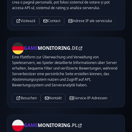
crea o pagină personală, pot folosi sistemul de votare și pot
accesa API-ul, sistemul de rating și analiza serverului.
Vizitează
Contact
Adrese IP ale serviciului
GAME
MONITORING
.DE
Eine Plattform zur Überwachung und Verwaltung von
Spieleservern, wo Spieler detaillierte Informationen über Server
erhalten, bequeme Filter und verifizierte Bewertungen, während
Serverbesitzer eine persönliche Seite erstellen können, das
Abstimmungssystem nutzen und Zugriff auf API,
Bewertungssystem und Serveranalytik haben.
Besuchen
Kontakt
Service-IP-Adressen
GAME
MONITORING
.PL