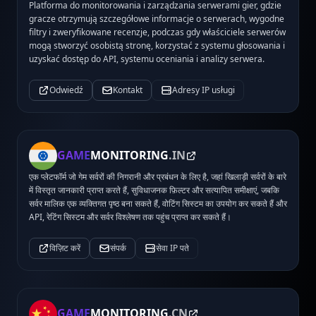
Platforma do monitorowania i zarządzania serwerami gier, gdzie
gracze otrzymują szczegółowe informacje o serwerach, wygodne
filtry i zweryfikowane recenzje, podczas gdy właściciele serwerów
mogą stworzyć osobistą stronę, korzystać z systemu głosowania i
uzyskać dostęp do API, systemu oceniania i analizy serwera.
Odwiedź
Kontakt
Adresy IP usługi
GAME
MONITORING
.IN
एक प्लेटफॉर्म जो गेम सर्वरों की निगरानी और प्रबंधन के लिए है, जहां खिलाड़ी सर्वरों के बारे
में विस्तृत जानकारी प्राप्त करते हैं, सुविधाजनक फ़िल्टर और सत्यापित समीक्षाएं, जबकि
सर्वर मालिक एक व्यक्तिगत पृष्ठ बना सकते हैं, वोटिंग सिस्टम का उपयोग कर सकते हैं और
API, रेटिंग सिस्टम और सर्वर विश्लेषण तक पहुंच प्राप्त कर सकते हैं।
विज़िट करें
संपर्क
सेवा IP पते
GAME
MONITORING
.CN