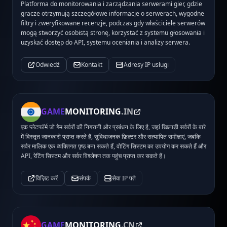
Platforma do monitorowania i zarządzania serwerami gier, gdzie
gracze otrzymują szczegółowe informacje o serwerach, wygodne
filtry i zweryfikowane recenzje, podczas gdy właściciele serwerów
mogą stworzyć osobistą stronę, korzystać z systemu głosowania i
uzyskać dostęp do API, systemu oceniania i analizy serwera.
Odwiedź
Kontakt
Adresy IP usługi
GAME
MONITORING
.IN
एक प्लेटफॉर्म जो गेम सर्वरों की निगरानी और प्रबंधन के लिए है, जहां खिलाड़ी सर्वरों के बारे
में विस्तृत जानकारी प्राप्त करते हैं, सुविधाजनक फ़िल्टर और सत्यापित समीक्षाएं, जबकि
सर्वर मालिक एक व्यक्तिगत पृष्ठ बना सकते हैं, वोटिंग सिस्टम का उपयोग कर सकते हैं और
API, रेटिंग सिस्टम और सर्वर विश्लेषण तक पहुंच प्राप्त कर सकते हैं।
विज़िट करें
संपर्क
सेवा IP पते
GAME
MONITORING
.CN