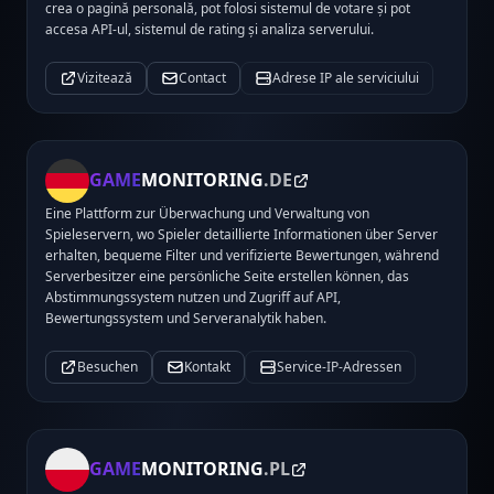
crea o pagină personală, pot folosi sistemul de votare și pot
accesa API-ul, sistemul de rating și analiza serverului.
Vizitează
Contact
Adrese IP ale serviciului
GAME
MONITORING
.DE
Eine Plattform zur Überwachung und Verwaltung von
Spieleservern, wo Spieler detaillierte Informationen über Server
erhalten, bequeme Filter und verifizierte Bewertungen, während
Serverbesitzer eine persönliche Seite erstellen können, das
Abstimmungssystem nutzen und Zugriff auf API,
Bewertungssystem und Serveranalytik haben.
Besuchen
Kontakt
Service-IP-Adressen
GAME
MONITORING
.PL