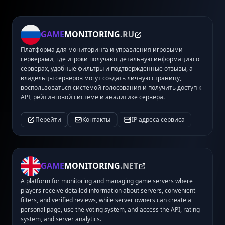
GAME
MONITORING
.RU
Платформа для мониторинга и управления игровыми
серверами, где игроки получают детальную информацию о
серверах, удобные фильтры и подтвержденные отзывы, а
владельцы серверов могут создать личную страницу,
воспользоваться системой голосования и получить доступ к
API, рейтинговой системе и аналитике сервера.
Перейти
Контакты
IP адреса сервиса
GAME
MONITORING
.NET
A platform for monitoring and managing game servers where
players receive detailed information about servers, convenient
filters, and verified reviews, while server owners can create a
personal page, use the voting system, and access the API, rating
system, and server analytics.