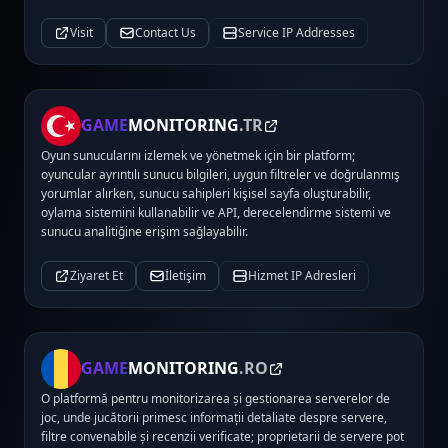
Visit
Contact Us
Service IP Addresses
GAME
MONITORING
.TR
Oyun sunucularını izlemek ve yönetmek için bir platform;
oyuncular ayrıntılı sunucu bilgileri, uygun filtreler ve doğrulanmış
yorumlar alırken, sunucu sahipleri kişisel sayfa oluşturabilir,
oylama sistemini kullanabilir ve API, derecelendirme sistemi ve
sunucu analitiğine erişim sağlayabilir.
Ziyaret Et
İletişim
Hizmet IP Adresleri
GAME
MONITORING
.RO
O platformă pentru monitorizarea și gestionarea serverelor de
joc, unde jucătorii primesc informații detaliate despre servere,
filtre convenabile și recenzii verificate; proprietarii de servere pot