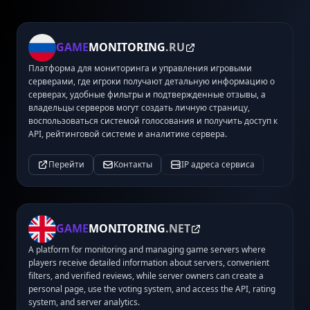
GAME
MONITORING
.RU
Платформа для мониторинга и управления игровыми
серверами, где игроки получают детальную информацию о
серверах, удобные фильтры и подтвержденные отзывы, а
владельцы серверов могут создать личную страницу,
воспользоваться системой голосования и получить доступ к
API, рейтинговой системе и аналитике сервера.
Перейти
Контакты
IP адреса сервиса
GAME
MONITORING
.NET
A platform for monitoring and managing game servers where
players receive detailed information about servers, convenient
filters, and verified reviews, while server owners can create a
personal page, use the voting system, and access the API, rating
system, and server analytics.