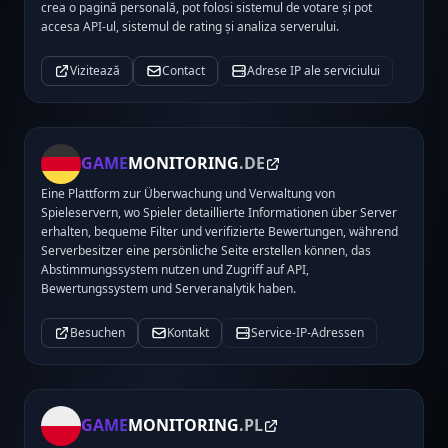
crea o pagină personală, pot folosi sistemul de votare și pot
accesa API-ul, sistemul de rating și analiza serverului.
Vizitează
Contact
Adrese IP ale serviciului
GAME
MONITORING
.DE
Eine Plattform zur Überwachung und Verwaltung von
Spieleservern, wo Spieler detaillierte Informationen über Server
erhalten, bequeme Filter und verifizierte Bewertungen, während
Serverbesitzer eine persönliche Seite erstellen können, das
Abstimmungssystem nutzen und Zugriff auf API,
Bewertungssystem und Serveranalytik haben.
Besuchen
Kontakt
Service-IP-Adressen
GAME
MONITORING
.PL