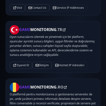
Visit
Contact Us
Service IP Addresses
GAME
MONITORING
.TR
Oyun sunucularını izlemek ve yönetmek için bir platform;
oyuncular ayrıntılı sunucu bilgileri, uygun filtreler ve doğrulanmış
yorumlar alırken, sunucu sahipleri kişisel sayfa oluşturabilir,
oylama sistemini kullanabilir ve API, derecelendirme sistemi ve
sunucu analitiğine erişim sağlayabilir.
Ziyaret Et
İletişim
Hizmet IP Adresleri
GAME
MONITORING
.RO
O platformă pentru monitorizarea și gestionarea serverelor de
joc, unde jucătorii primesc informații detaliate despre servere,
filtre convenabile și recenzii verificate; proprietarii de servere pot