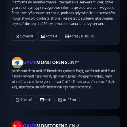
Platforma do monitorowania i zarządzania serwerami gier, gdzie
gracze otrzymują szczegółowe informacje o serwerach, wygodne
filtry i zweryfikowane recenzje, podczas gdy właściciele serwerów
mogą stworzyć osobistą stronę, korzystać z systemu głosowania i
uzyskać dostęp do API, systemu oceniania i analizy serwera.
Odwiedź
Kontakt
Adresy IP usługi
GAME
MONITORING
.IN
एक प्लेटफॉर्म जो गेम सर्वरों की निगरानी और प्रबंधन के लिए है, जहां खिलाड़ी सर्वरों के बारे
में विस्तृत जानकारी प्राप्त करते हैं, सुविधाजनक फ़िल्टर और सत्यापित समीक्षाएं, जबकि
सर्वर मालिक एक व्यक्तिगत पृष्ठ बना सकते हैं, वोटिंग सिस्टम का उपयोग कर सकते हैं और
API, रेटिंग सिस्टम और सर्वर विश्लेषण तक पहुंच प्राप्त कर सकते हैं।
विज़िट करें
संपर्क
सेवा IP पते
GAME
MONITORING
.CN