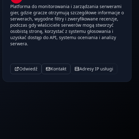
Platforma do monitorowania i zarządzania serwerami
gier, gdzie gracze otrzymują szczegółowe informacje o
serwerach, wygodne filtry i zweryfikowane recenzje,
podczas gdy właściciele serwerów mogą stworzyć
osobistą stronę, korzystać z systemu głosowania i
uzyskać dostęp do API, systemu oceniania i analizy
serwera.
Odwiedź
Kontakt
Adresy IP usługi