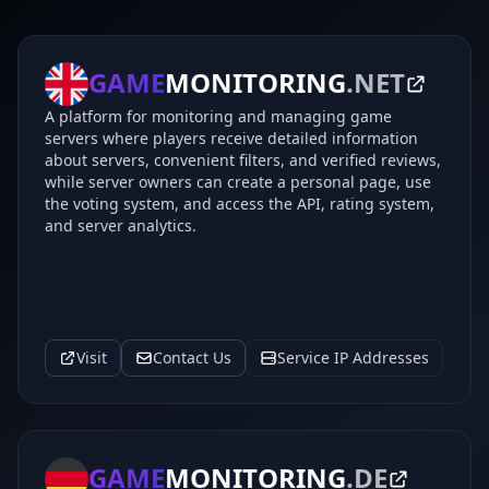
GAME
MONITORING
.NET
A platform for monitoring and managing game
servers where players receive detailed information
about servers, convenient filters, and verified reviews,
while server owners can create a personal page, use
the voting system, and access the API, rating system,
and server analytics.
Visit
Contact Us
Service IP Addresses
GAME
MONITORING
.DE