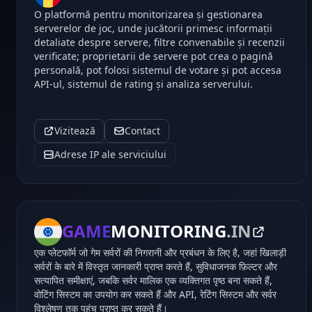
O platformă pentru monitorizarea și gestionarea
serverelor de joc, unde jucătorii primesc informații
detaliate despre servere, filtre convenabile și recenzii
verificate; proprietarii de servere pot crea o pagină
personală, pot folosi sistemul de votare și pot accesa
API-ul, sistemul de rating și analiza serverului.
Vizitează
Contact
Adrese IP ale serviciului
GAME
MONITORING
.IN
एक प्लेटफॉर्म जो गेम सर्वरों की निगरानी और प्रबंधन के लिए है, जहां खिलाड़ी
सर्वरों के बारे में विस्तृत जानकारी प्राप्त करते हैं, सुविधाजनक फ़िल्टर और
सत्यापित समीक्षाएं, जबकि सर्वर मालिक एक व्यक्तिगत पृष्ठ बना सकते हैं,
वोटिंग सिस्टम का उपयोग कर सकते हैं और API, रेटिंग सिस्टम और सर्वर
विश्लेषण तक पहुंच प्राप्त कर सकते हैं।