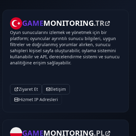
GAME
MONITORING
.TR
Oyun sunucularını izlemek ve yönetmek için bir
platform; oyuncular ayrıntılı sunucu bilgileri, uygun
filtreler ve doğrulanmış yorumlar alırken, sunucu
sahipleri kişisel sayfa oluşturabilir, oylama sistemini
kullanabilir ve API, derecelendirme sistemi ve sunucu
analitiğine erişim sağlayabilir.
Ziyaret Et
İletişim
Hizmet IP Adresleri
GAME
MONITORING
.PL