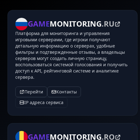
GAME
MONITORING
.RU
Платформа для мониторинга и управления
игровыми серверами, где игроки получают
детальную информацию о серверах, удобные
фильтры и подтвержденные отзывы, а владельцы
серверов могут создать личную страницу,
воспользоваться системой голосования и получить
доступ к API, рейтинговой системе и аналитике
сервера.
Перейти
Контакты
IP адреса сервиса
GAME
MONITORING
.RO