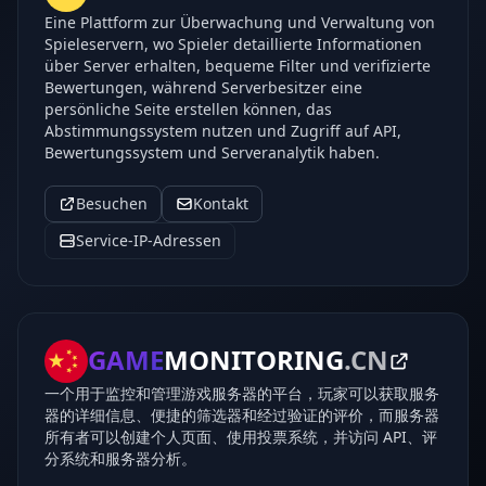
Eine Plattform zur Überwachung und Verwaltung von
Spieleservern, wo Spieler detaillierte Informationen
über Server erhalten, bequeme Filter und verifizierte
Bewertungen, während Serverbesitzer eine
persönliche Seite erstellen können, das
Abstimmungssystem nutzen und Zugriff auf API,
Bewertungssystem und Serveranalytik haben.
Besuchen
Kontakt
Service-IP-Adressen
GAME
MONITORING
.CN
一个用于监控和管理游戏服务器的平台，玩家可以获取服务
器的详细信息、便捷的筛选器和经过验证的评价，而服务器
所有者可以创建个人页面、使用投票系统，并访问 API、评
分系统和服务器分析。