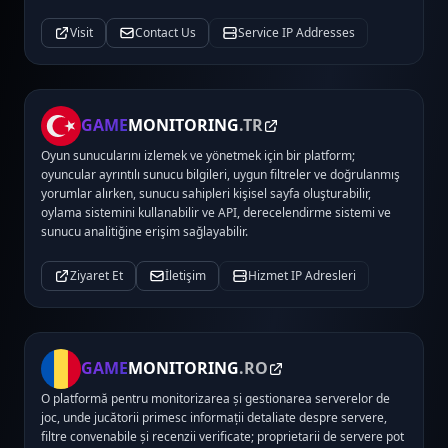
Visit
Contact Us
Service IP Addresses
GAME
MONITORING
.TR
Oyun sunucularını izlemek ve yönetmek için bir platform;
oyuncular ayrıntılı sunucu bilgileri, uygun filtreler ve doğrulanmış
yorumlar alırken, sunucu sahipleri kişisel sayfa oluşturabilir,
oylama sistemini kullanabilir ve API, derecelendirme sistemi ve
sunucu analitiğine erişim sağlayabilir.
Ziyaret Et
İletişim
Hizmet IP Adresleri
GAME
MONITORING
.RO
O platformă pentru monitorizarea și gestionarea serverelor de
joc, unde jucătorii primesc informații detaliate despre servere,
filtre convenabile și recenzii verificate; proprietarii de servere pot