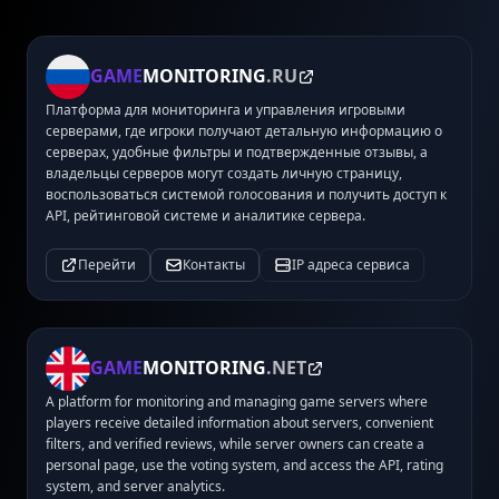
GAME
MONITORING
.RU
Платформа для мониторинга и управления игровыми
серверами, где игроки получают детальную информацию о
серверах, удобные фильтры и подтвержденные отзывы, а
владельцы серверов могут создать личную страницу,
воспользоваться системой голосования и получить доступ к
API, рейтинговой системе и аналитике сервера.
Перейти
Контакты
IP адреса сервиса
GAME
MONITORING
.NET
A platform for monitoring and managing game servers where
players receive detailed information about servers, convenient
filters, and verified reviews, while server owners can create a
personal page, use the voting system, and access the API, rating
system, and server analytics.