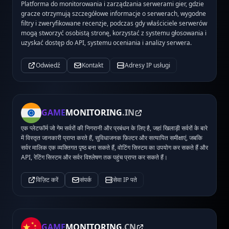
Platforma do monitorowania i zarządzania serwerami gier, gdzie
gracze otrzymują szczegółowe informacje o serwerach, wygodne
filtry i zweryfikowane recenzje, podczas gdy właściciele serwerów
mogą stworzyć osobistą stronę, korzystać z systemu głosowania i
uzyskać dostęp do API, systemu oceniania i analizy serwera.
Odwiedź
Kontakt
Adresy IP usługi
GAME
MONITORING
.IN
एक प्लेटफॉर्म जो गेम सर्वरों की निगरानी और प्रबंधन के लिए है, जहां खिलाड़ी सर्वरों के बारे
में विस्तृत जानकारी प्राप्त करते हैं, सुविधाजनक फ़िल्टर और सत्यापित समीक्षाएं, जबकि
सर्वर मालिक एक व्यक्तिगत पृष्ठ बना सकते हैं, वोटिंग सिस्टम का उपयोग कर सकते हैं और
API, रेटिंग सिस्टम और सर्वर विश्लेषण तक पहुंच प्राप्त कर सकते हैं।
विज़िट करें
संपर्क
सेवा IP पते
GAME
MONITORING
.CN