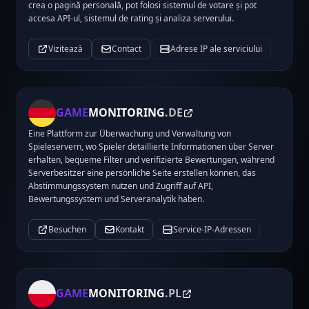
crea o pagină personală, pot folosi sistemul de votare și pot
accesa API-ul, sistemul de rating și analiza serverului.
Vizitează
Contact
Adrese IP ale serviciului
GAME
MONITORING
.DE
Eine Plattform zur Überwachung und Verwaltung von
Spieleservern, wo Spieler detaillierte Informationen über Server
erhalten, bequeme Filter und verifizierte Bewertungen, während
Serverbesitzer eine persönliche Seite erstellen können, das
Abstimmungssystem nutzen und Zugriff auf API,
Bewertungssystem und Serveranalytik haben.
Besuchen
Kontakt
Service-IP-Adressen
GAME
MONITORING
.PL