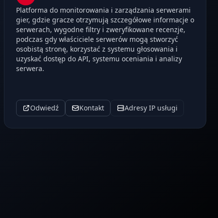
Platforma do monitorowania i zarządzania serwerami
gier, gdzie gracze otrzymują szczegółowe informacje o
serwerach, wygodne filtry i zweryfikowane recenzje,
podczas gdy właściciele serwerów mogą stworzyć
osobistą stronę, korzystać z systemu głosowania i
uzyskać dostęp do API, systemu oceniania i analizy
serwera.
Odwiedź
Kontakt
Adresy IP usługi