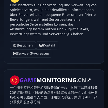
Eine Plattform zur Überwachung und Verwaltung von
Spieleservern, wo Spieler detaillierte Informationen
über Server erhalten, bequeme Filter und verifizierte
Bewertungen, während Serverbesitzer eine
persönliche Seite erstellen können, das
Abstimmungssystem nutzen und Zugriff auf API,
Bewertungssystem und Serveranalytik haben.
Besuchen
Kontakt
Service-IP-Adressen
GAME
MONITORING
.CN
一个用于监控和管理游戏服务器的平台，玩家可以获取服务
器的详细信息、便捷的筛选器和经过验证的评价，而服务器
所有者可以创建个人页面、使用投票系统，并访问 API、评
分系统和服务器分析。