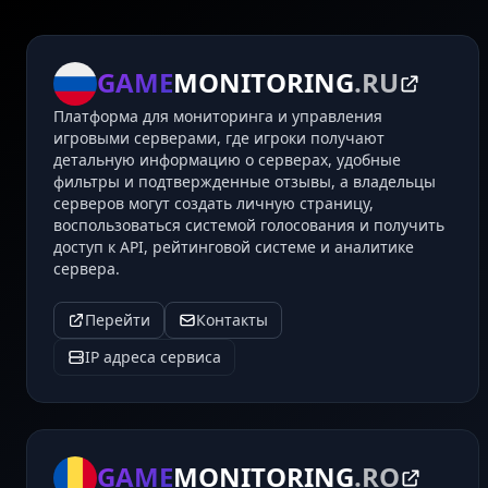
GAME
MONITORING
.RU
Платформа для мониторинга и управления
игровыми серверами, где игроки получают
детальную информацию о серверах, удобные
фильтры и подтвержденные отзывы, а владельцы
серверов могут создать личную страницу,
воспользоваться системой голосования и получить
доступ к API, рейтинговой системе и аналитике
сервера.
Перейти
Контакты
IP адреса сервиса
GAME
MONITORING
.RO