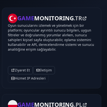
GAME
MONITORING
.TR
Oyun sunucularını izlemek ve yönetmek için bir
platform; oyuncular ayrıntılı sunucu bilgileri, uygun
filtreler ve doğrulanmış yorumlar alırken, sunucu
sahipleri kişisel sayfa oluşturabilir, oylama sistemini
kullanabilir ve API, derecelendirme sistemi ve sunucu
analitiğine erişim sağlayabilir.
Ziyaret Et
İletişim
Hizmet IP Adresleri
GAME
MONITORING
.PL