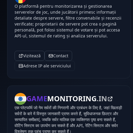
O platformă pentru monitorizarea și gestionarea
serverelor de joc, unde jucătorii primesc informații
detaliate despre servere, filtre convenabile și recenzii
verificate; proprietarii de servere pot crea o pagină
personală, pot folosi sistemul de votare și pot accesa
API-ul, sistemul de rating și analiza serverului.
Vizitează
Contact
Adrese IP ale serviciului
GAME
MONITORING
.IN
एक प्लेटफॉर्म जो गेम सर्वरों की निगरानी और प्रबंधन के लिए है, जहां खिलाड़ी
सर्वरों के बारे में विस्तृत जानकारी प्राप्त करते हैं, सुविधाजनक फ़िल्टर और
सत्यापित समीक्षाएं, जबकि सर्वर मालिक एक व्यक्तिगत पृष्ठ बना सकते हैं,
वोटिंग सिस्टम का उपयोग कर सकते हैं और API, रेटिंग सिस्टम और सर्वर
विश्लेषण तक पहुंच प्राप्त कर सकते हैं।