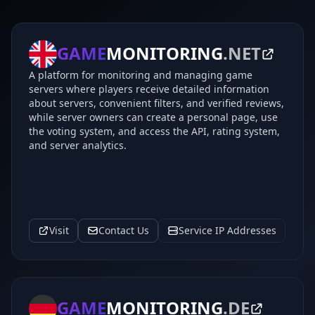
GAME
MONITORING
.NET
A platform for monitoring and managing game
servers where players receive detailed information
about servers, convenient filters, and verified reviews,
while server owners can create a personal page, use
the voting system, and access the API, rating system,
and server analytics.
Visit
Contact Us
Service IP Addresses
GAME
MONITORING
.DE