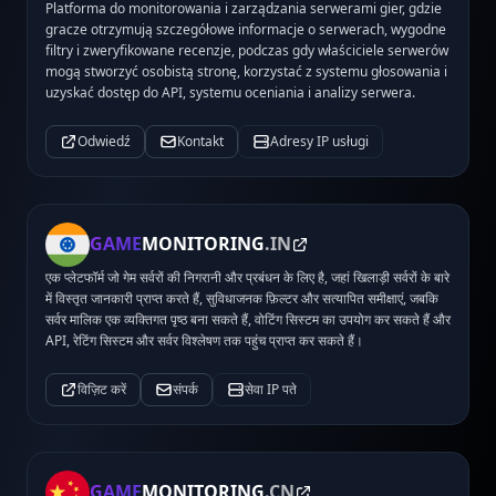
Platforma do monitorowania i zarządzania serwerami gier, gdzie
gracze otrzymują szczegółowe informacje o serwerach, wygodne
filtry i zweryfikowane recenzje, podczas gdy właściciele serwerów
mogą stworzyć osobistą stronę, korzystać z systemu głosowania i
uzyskać dostęp do API, systemu oceniania i analizy serwera.
Odwiedź
Kontakt
Adresy IP usługi
GAME
MONITORING
.IN
एक प्लेटफॉर्म जो गेम सर्वरों की निगरानी और प्रबंधन के लिए है, जहां खिलाड़ी सर्वरों के बारे
में विस्तृत जानकारी प्राप्त करते हैं, सुविधाजनक फ़िल्टर और सत्यापित समीक्षाएं, जबकि
सर्वर मालिक एक व्यक्तिगत पृष्ठ बना सकते हैं, वोटिंग सिस्टम का उपयोग कर सकते हैं और
API, रेटिंग सिस्टम और सर्वर विश्लेषण तक पहुंच प्राप्त कर सकते हैं।
विज़िट करें
संपर्क
सेवा IP पते
GAME
MONITORING
.CN