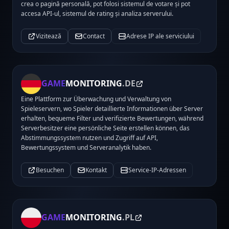
crea o pagină personală, pot folosi sistemul de votare și pot
accesa API-ul, sistemul de rating și analiza serverului.
Vizitează
Contact
Adrese IP ale serviciului
GAME
MONITORING
.DE
Eine Plattform zur Überwachung und Verwaltung von
Spieleservern, wo Spieler detaillierte Informationen über Server
erhalten, bequeme Filter und verifizierte Bewertungen, während
Serverbesitzer eine persönliche Seite erstellen können, das
Abstimmungssystem nutzen und Zugriff auf API,
Bewertungssystem und Serveranalytik haben.
Besuchen
Kontakt
Service-IP-Adressen
GAME
MONITORING
.PL