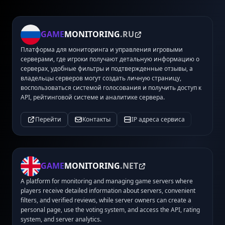
GAME
MONITORING
.RU
Платформа для мониторинга и управления игровыми
серверами, где игроки получают детальную информацию о
серверах, удобные фильтры и подтвержденные отзывы, а
владельцы серверов могут создать личную страницу,
воспользоваться системой голосования и получить доступ к
API, рейтинговой системе и аналитике сервера.
Перейти
Контакты
IP адреса сервиса
GAME
MONITORING
.NET
A platform for monitoring and managing game servers where
players receive detailed information about servers, convenient
filters, and verified reviews, while server owners can create a
personal page, use the voting system, and access the API, rating
system, and server analytics.