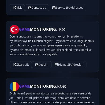
Visit
Contact Us
Service IP Addresses
GAME
MONITORING
.TR
Oyun sunucularını izlemek ve yönetmek için bir platform;
oyuncular ayrıntılı sunucu bilgileri, uygun filtreler ve doğrulanmış
yorumlar alırken, sunucu sahipleri kişisel sayfa oluşturabilir,
oylama sistemini kullanabilir ve API, derecelendirme sistemi ve
sunucu analitiğine erişim sağlayabilir.
Ziyaret Et
İletişim
Hizmet IP Adresleri
GAME
MONITORING
.RO
O platformă pentru monitorizarea și gestionarea serverelor de
joc, unde jucătorii primesc informații detaliate despre servere,
filtre convenabile și recenzii verificate; proprietarii de servere pot