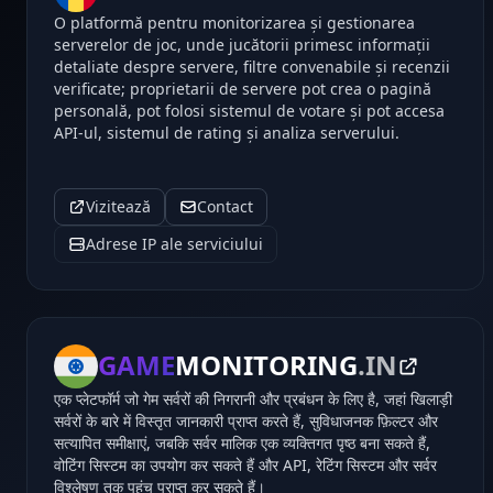
O platformă pentru monitorizarea și gestionarea
serverelor de joc, unde jucătorii primesc informații
detaliate despre servere, filtre convenabile și recenzii
verificate; proprietarii de servere pot crea o pagină
personală, pot folosi sistemul de votare și pot accesa
API-ul, sistemul de rating și analiza serverului.
Vizitează
Contact
Adrese IP ale serviciului
GAME
MONITORING
.IN
एक प्लेटफॉर्म जो गेम सर्वरों की निगरानी और प्रबंधन के लिए है, जहां खिलाड़ी
सर्वरों के बारे में विस्तृत जानकारी प्राप्त करते हैं, सुविधाजनक फ़िल्टर और
सत्यापित समीक्षाएं, जबकि सर्वर मालिक एक व्यक्तिगत पृष्ठ बना सकते हैं,
वोटिंग सिस्टम का उपयोग कर सकते हैं और API, रेटिंग सिस्टम और सर्वर
विश्लेषण तक पहुंच प्राप्त कर सकते हैं।