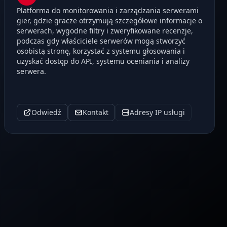
Platforma do monitorowania i zarządzania serwerami
gier, gdzie gracze otrzymują szczegółowe informacje o
serwerach, wygodne filtry i zweryfikowane recenzje,
podczas gdy właściciele serwerów mogą stworzyć
osobistą stronę, korzystać z systemu głosowania i
uzyskać dostęp do API, systemu oceniania i analizy
serwera.
Odwiedź
Kontakt
Adresy IP usługi