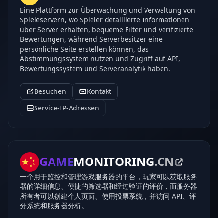
Eine Plattform zur Überwachung und Verwaltung von
Spieleservern, wo Spieler detaillierte Informationen
über Server erhalten, bequeme Filter und verifizierte
Bewertungen, während Serverbesitzer eine
persönliche Seite erstellen können, das
Abstimmungssystem nutzen und Zugriff auf API,
Bewertungssystem und Serveranalytik haben.
Besuchen
Kontakt
Service-IP-Adressen
GAME
MONITORING
.CN
一个用于监控和管理游戏服务器的平台，玩家可以获取服务
器的详细信息、便捷的筛选器和经过验证的评价，而服务器
所有者可以创建个人页面、使用投票系统，并访问 API、评
分系统和服务器分析。