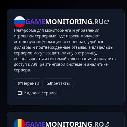
GAME
MONITORING
.RU
Платформа для мониторинга и управления
игровыми серверами, где игроки получают
детальную информацию о серверах, удобные
фильтры и подтвержденные отзывы, а владельцы
серверов могут создать личную страницу,
воспользоваться системой голосования и получить
доступ к API, рейтинговой системе и аналитике
сервера.
Перейти
Контакты
IP адреса сервиса
GAME
MONITORING
.RO