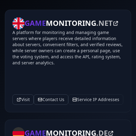
GAME
MONITORING
.NET
A platform for monitoring and managing game
servers where players receive detailed information
about servers, convenient filters, and verified reviews,
while server owners can create a personal page, use
the voting system, and access the API, rating system,
and server analytics.
Visit
Contact Us
Service IP Addresses
GAME
MONITORING
.DE