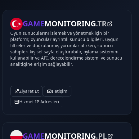
GAME
MONITORING
.TR
Oyun sunucularını izlemek ve yönetmek için bir
platform; oyuncular ayrıntılı sunucu bilgileri, uygun
filtreler ve doğrulanmış yorumlar alırken, sunucu
sahipleri kişisel sayfa oluşturabilir, oylama sistemini
kullanabilir ve API, derecelendirme sistemi ve sunucu
analitiğine erişim sağlayabilir.
Ziyaret Et
İletişim
Hizmet IP Adresleri
GAME
MONITORING
.PL