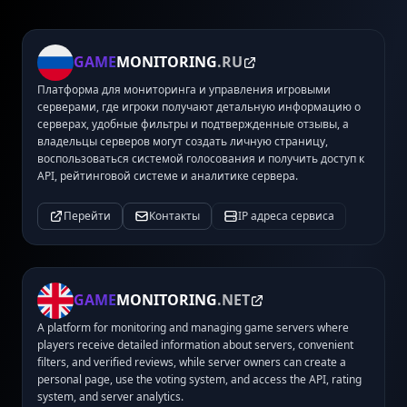
GAME
MONITORING
.RU
Платформа для мониторинга и управления игровыми
серверами, где игроки получают детальную информацию о
серверах, удобные фильтры и подтвержденные отзывы, а
владельцы серверов могут создать личную страницу,
воспользоваться системой голосования и получить доступ к
API, рейтинговой системе и аналитике сервера.
Перейти
Контакты
IP адреса сервиса
GAME
MONITORING
.NET
A platform for monitoring and managing game servers where
players receive detailed information about servers, convenient
filters, and verified reviews, while server owners can create a
personal page, use the voting system, and access the API, rating
system, and server analytics.