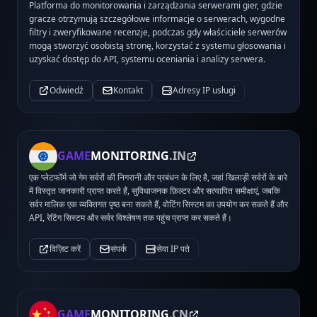
Platforma do monitorowania i zarządzania serwerami gier, gdzie
gracze otrzymują szczegółowe informacje o serwerach, wygodne
filtry i zweryfikowane recenzje, podczas gdy właściciele serwerów
mogą stworzyć osobistą stronę, korzystać z systemu głosowania i
uzyskać dostęp do API, systemu oceniania i analizy serwera.
Odwiedź
Kontakt
Adresy IP usługi
GAME
MONITORING
.IN
एक प्लेटफॉर्म जो गेम सर्वरों की निगरानी और प्रबंधन के लिए है, जहां खिलाड़ी सर्वरों के बारे
में विस्तृत जानकारी प्राप्त करते हैं, सुविधाजनक फ़िल्टर और सत्यापित समीक्षाएं, जबकि
सर्वर मालिक एक व्यक्तिगत पृष्ठ बना सकते हैं, वोटिंग सिस्टम का उपयोग कर सकते हैं और
API, रेटिंग सिस्टम और सर्वर विश्लेषण तक पहुंच प्राप्त कर सकते हैं।
विज़िट करें
संपर्क
सेवा IP पते
GAME
MONITORING
.CN