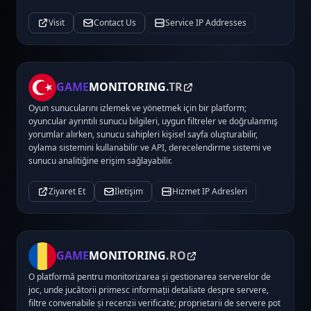
Visit
Contact Us
Service IP Addresses
GAME
MONITORING
.TR
Oyun sunucularını izlemek ve yönetmek için bir platform;
oyuncular ayrıntılı sunucu bilgileri, uygun filtreler ve doğrulanmış
yorumlar alırken, sunucu sahipleri kişisel sayfa oluşturabilir,
oylama sistemini kullanabilir ve API, derecelendirme sistemi ve
sunucu analitiğine erişim sağlayabilir.
Ziyaret Et
İletişim
Hizmet IP Adresleri
GAME
MONITORING
.RO
O platformă pentru monitorizarea și gestionarea serverelor de
joc, unde jucătorii primesc informații detaliate despre servere,
filtre convenabile și recenzii verificate; proprietarii de servere pot