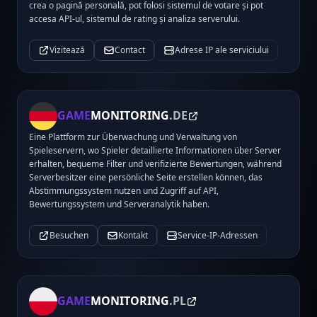
crea o pagină personală, pot folosi sistemul de votare și pot
accesa API-ul, sistemul de rating și analiza serverului.
Vizitează
Contact
Adrese IP ale serviciului
GAME
MONITORING
.DE
Eine Plattform zur Überwachung und Verwaltung von
Spieleservern, wo Spieler detaillierte Informationen über Server
erhalten, bequeme Filter und verifizierte Bewertungen, während
Serverbesitzer eine persönliche Seite erstellen können, das
Abstimmungssystem nutzen und Zugriff auf API,
Bewertungssystem und Serveranalytik haben.
Besuchen
Kontakt
Service-IP-Adressen
GAME
MONITORING
.PL