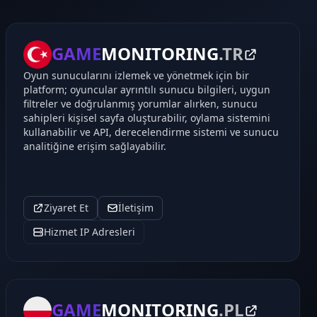
GAME
MONITORING
.TR
Oyun sunucularını izlemek ve yönetmek için bir
platform; oyuncular ayrıntılı sunucu bilgileri, uygun
filtreler ve doğrulanmış yorumlar alırken, sunucu
sahipleri kişisel sayfa oluşturabilir, oylama sistemini
kullanabilir ve API, derecelendirme sistemi ve sunucu
analitiğine erişim sağlayabilir.
Ziyaret Et
İletişim
Hizmet IP Adresleri
GAME
MONITORING
.PL