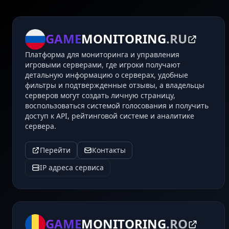
GAME
MONITORING
.RU
Платформа для мониторинга и управления
игровыми серверами, где игроки получают
детальную информацию о серверах, удобные
фильтры и подтвержденные отзывы, а владельцы
серверов могут создать личную страницу,
воспользоваться системой голосования и получить
доступ к API, рейтинговой системе и аналитике
сервера.
Перейти
Контакты
IP адреса сервиса
GAME
MONITORING
.RO