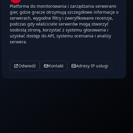
Platforma do monitorowania i zarządzania serwerami
gier, gdzie gracze otrzymują szczegółowe informacje o
serwerach, wygodne filtry i zweryfikowane recenzje,
podczas gdy właściciele serwerów mogą stworzyć
osobistą stronę, korzystać z systemu głosowania i
uzyskać dostęp do API, systemu oceniania i analizy
serwera.
Odwiedź
Kontakt
Adresy IP usługi