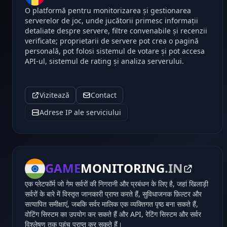
O platformă pentru monitorizarea și gestionarea
serverelor de joc, unde jucătorii primesc informații
detaliate despre servere, filtre convenabile și recenzii
verificate; proprietarii de servere pot crea o pagină
personală, pot folosi sistemul de votare și pot accesa
API-ul, sistemul de rating și analiza serverului.
Vizitează
Contact
Adrese IP ale serviciului
GAME
MONITORING
.IN
एक प्लेटफॉर्म जो गेम सर्वरों की निगरानी और प्रबंधन के लिए है, जहां खिलाड़ी
सर्वरों के बारे में विस्तृत जानकारी प्राप्त करते हैं, सुविधाजनक फ़िल्टर और
सत्यापित समीक्षाएं, जबकि सर्वर मालिक एक व्यक्तिगत पृष्ठ बना सकते हैं,
वोटिंग सिस्टम का उपयोग कर सकते हैं और API, रेटिंग सिस्टम और सर्वर
विश्लेषण तक पहुंच प्राप्त कर सकते हैं।