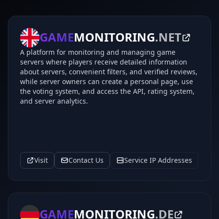
GAME
MONITORING
.NET
A platform for monitoring and managing game
servers where players receive detailed information
about servers, convenient filters, and verified reviews,
while server owners can create a personal page, use
the voting system, and access the API, rating system,
and server analytics.
Visit
Contact Us
Service IP Addresses
GAME
MONITORING
.DE