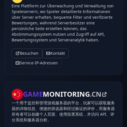
Eine Plattform zur Überwachung und Verwaltung von
Spieleservern, wo Spieler detaillierte Informationen
über Server erhalten, bequeme Filter und verifizierte
Bewertungen, während Serverbesitzer eine
persönliche Seite erstellen können, das
Abstimmungssystem nutzen und Zugriff auf API,
Bewertungssystem und Serveranalytik haben.
Besuchen
Kontakt
Service-IP-Adressen
GAME
MONITORING
.CN
一个用于监控和管理游戏服务器的平台，玩家可以获取服务
器的详细信息、便捷的筛选器和经过验证的评价，而服务器
所有者可以创建个人页面、使用投票系统，并访问 API、评
分系统和服务器分析。