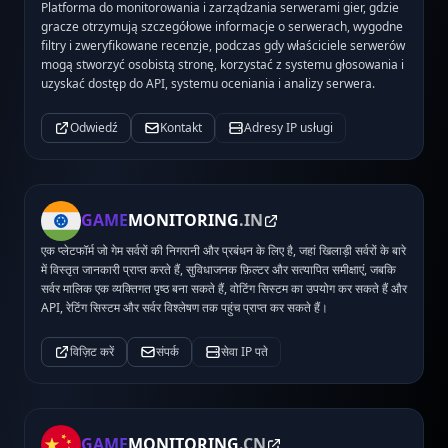
Platforma do monitorowania i zarządzania serwerami gier, gdzie
gracze otrzymują szczegółowe informacje o serwerach, wygodne
filtry i zweryfikowane recenzje, podczas gdy właściciele serwerów
mogą stworzyć osobistą stronę, korzystać z systemu głosowania i
uzyskać dostęp do API, systemu oceniania i analizy serwera.
Odwiedź
Kontakt
Adresy IP usługi
GAME
MONITORING
.IN
एक प्लेटफॉर्म जो गेम सर्वरों की निगरानी और प्रबंधन के लिए है, जहां खिलाड़ी सर्वरों के बारे
में विस्तृत जानकारी प्राप्त करते हैं, सुविधाजनक फ़िल्टर और सत्यापित समीक्षाएं, जबकि
सर्वर मालिक एक व्यक्तिगत पृष्ठ बना सकते हैं, वोटिंग सिस्टम का उपयोग कर सकते हैं और
API, रेटिंग सिस्टम और सर्वर विश्लेषण तक पहुंच प्राप्त कर सकते हैं।
विज़िट करें
संपर्क
सेवा IP पते
GAME
MONITORING
.CN