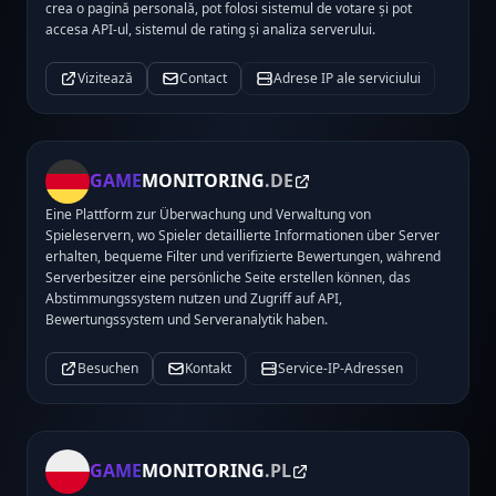
crea o pagină personală, pot folosi sistemul de votare și pot
accesa API-ul, sistemul de rating și analiza serverului.
Vizitează
Contact
Adrese IP ale serviciului
GAME
MONITORING
.DE
Eine Plattform zur Überwachung und Verwaltung von
Spieleservern, wo Spieler detaillierte Informationen über Server
erhalten, bequeme Filter und verifizierte Bewertungen, während
Serverbesitzer eine persönliche Seite erstellen können, das
Abstimmungssystem nutzen und Zugriff auf API,
Bewertungssystem und Serveranalytik haben.
Besuchen
Kontakt
Service-IP-Adressen
GAME
MONITORING
.PL