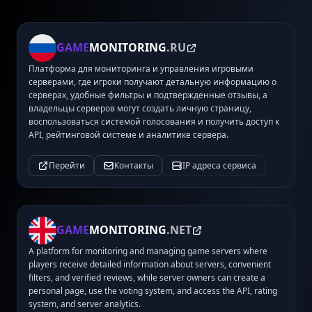
GAME
MONITORING
.RU
Платформа для мониторинга и управления игровыми
серверами, где игроки получают детальную информацию о
серверах, удобные фильтры и подтвержденные отзывы, а
владельцы серверов могут создать личную страницу,
воспользоваться системой голосования и получить доступ к
API, рейтинговой системе и аналитике сервера.
Перейти
Контакты
IP адреса сервиса
GAME
MONITORING
.NET
A platform for monitoring and managing game servers where
players receive detailed information about servers, convenient
filters, and verified reviews, while server owners can create a
personal page, use the voting system, and access the API, rating
system, and server analytics.