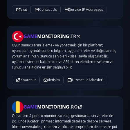
Visit
Contact Us
Service IP Addresses
GAME
MONITORING
.TR
Oyun sunucularını izlemek ve yönetmek için bir platform;
oyuncular ayrıntılı sunucu bilgileri, uygun filtreler ve doğrulanmış
yorumlar alırken, sunucu sahipleri kişisel sayfa oluşturabilir,
oylama sistemini kullanabilir ve API, derecelendirme sistemi ve
sunucu analitiğine erişim sağlayabilir.
Ziyaret Et
İletişim
Hizmet IP Adresleri
GAME
MONITORING
.RO
O platformă pentru monitorizarea și gestionarea serverelor de
joc, unde jucătorii primesc informații detaliate despre servere,
filtre convenabile și recenzii verificate; proprietarii de servere pot