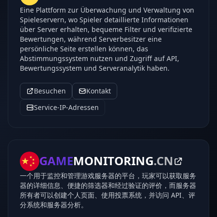
Eine Plattform zur Überwachung und Verwaltung von
Spieleservern, wo Spieler detaillierte Informationen
über Server erhalten, bequeme Filter und verifizierte
Bewertungen, während Serverbesitzer eine
persönliche Seite erstellen können, das
Abstimmungssystem nutzen und Zugriff auf API,
Bewertungssystem und Serveranalytik haben.
Besuchen
Kontakt
Service-IP-Adressen
GAME
MONITORING
.CN
一个用于监控和管理游戏服务器的平台，玩家可以获取服务
器的详细信息、便捷的筛选器和经过验证的评价，而服务器
所有者可以创建个人页面、使用投票系统，并访问 API、评
分系统和服务器分析。