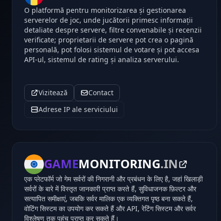
O platformă pentru monitorizarea și gestionarea
serverelor de joc, unde jucătorii primesc informații
detaliate despre servere, filtre convenabile și recenzii
verificate; proprietarii de servere pot crea o pagină
personală, pot folosi sistemul de votare și pot accesa
API-ul, sistemul de rating și analiza serverului.
Vizitează
Contact
Adrese IP ale serviciului
GAME
MONITORING
.IN
एक प्लेटफॉर्म जो गेम सर्वरों की निगरानी और प्रबंधन के लिए है, जहां खिलाड़ी
सर्वरों के बारे में विस्तृत जानकारी प्राप्त करते हैं, सुविधाजनक फ़िल्टर और
सत्यापित समीक्षाएं, जबकि सर्वर मालिक एक व्यक्तिगत पृष्ठ बना सकते हैं,
वोटिंग सिस्टम का उपयोग कर सकते हैं और API, रेटिंग सिस्टम और सर्वर
विश्लेषण तक पहुंच प्राप्त कर सकते हैं।