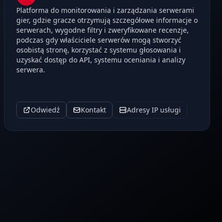
Platforma do monitorowania i zarządzania serwerami
gier, gdzie gracze otrzymują szczegółowe informacje o
serwerach, wygodne filtry i zweryfikowane recenzje,
podczas gdy właściciele serwerów mogą stworzyć
osobistą stronę, korzystać z systemu głosowania i
uzyskać dostęp do API, systemu oceniania i analizy
serwera.
Odwiedź
Kontakt
Adresy IP usługi