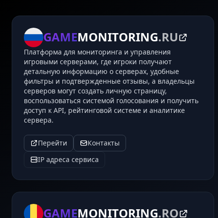
GAME
MONITORING
.RU
Платформа для мониторинга и управления
игровыми серверами, где игроки получают
детальную информацию о серверах, удобные
фильтры и подтвержденные отзывы, а владельцы
серверов могут создать личную страницу,
воспользоваться системой голосования и получить
доступ к API, рейтинговой системе и аналитике
сервера.
Перейти
Контакты
IP адреса сервиса
GAME
MONITORING
.RO