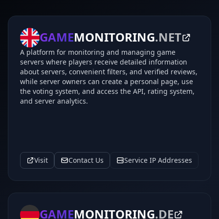
GAME
MONITORING
.NET
A platform for monitoring and managing game
servers where players receive detailed information
about servers, convenient filters, and verified reviews,
while server owners can create a personal page, use
the voting system, and access the API, rating system,
and server analytics.
Visit
Contact Us
Service IP Addresses
GAME
MONITORING
.DE