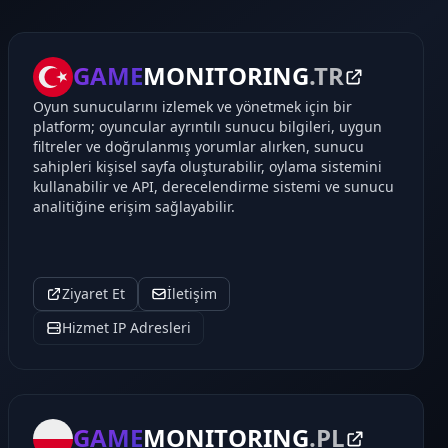
GAME
MONITORING
.TR
Oyun sunucularını izlemek ve yönetmek için bir
platform; oyuncular ayrıntılı sunucu bilgileri, uygun
filtreler ve doğrulanmış yorumlar alırken, sunucu
sahipleri kişisel sayfa oluşturabilir, oylama sistemini
kullanabilir ve API, derecelendirme sistemi ve sunucu
analitiğine erişim sağlayabilir.
Ziyaret Et
İletişim
Hizmet IP Adresleri
GAME
MONITORING
.PL