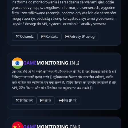
Platforma do monitorowania i zarządzania serwerami gier, gdzie
gracze otrzymują szczegółowe informacje o serwerach, wygodne
filtry i zweryfikowane recenzje, podczas gdy właściciele serwerów
mogą stworzyć osobistą stronę, korzystać z systemu głosowania i
uzyskać dostęp do API, systemu oceniania i analizy serwera.
Odwiedź
Kontakt
Adresy IP usługi
GAME
MONITORING
.IN
एक प्लेटफॉर्म जो गेम सर्वरों की निगरानी और प्रबंधन के लिए है, जहां खिलाड़ी सर्वरों के बारे
में विस्तृत जानकारी प्राप्त करते हैं, सुविधाजनक फ़िल्टर और सत्यापित समीक्षाएं, जबकि
सर्वर मालिक एक व्यक्तिगत पृष्ठ बना सकते हैं, वोटिंग सिस्टम का उपयोग कर सकते हैं और
API, रेटिंग सिस्टम और सर्वर विश्लेषण तक पहुंच प्राप्त कर सकते हैं।
विज़िट करें
संपर्क
सेवा IP पते
GAME
MONITORING
.CN