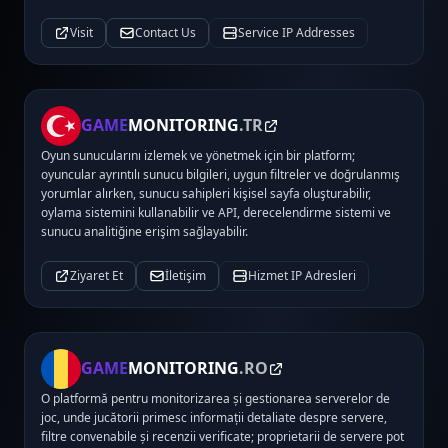
Visit
Contact Us
Service IP Addresses
GAME
MONITORING
.TR
Oyun sunucularını izlemek ve yönetmek için bir platform;
oyuncular ayrıntılı sunucu bilgileri, uygun filtreler ve doğrulanmış
yorumlar alırken, sunucu sahipleri kişisel sayfa oluşturabilir,
oylama sistemini kullanabilir ve API, derecelendirme sistemi ve
sunucu analitiğine erişim sağlayabilir.
Ziyaret Et
İletişim
Hizmet IP Adresleri
GAME
MONITORING
.RO
O platformă pentru monitorizarea și gestionarea serverelor de
joc, unde jucătorii primesc informații detaliate despre servere,
filtre convenabile și recenzii verificate; proprietarii de servere pot