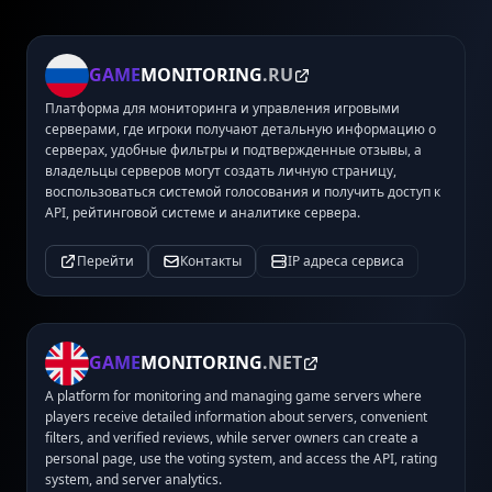
GAME
MONITORING
.RU
Платформа для мониторинга и управления игровыми
серверами, где игроки получают детальную информацию о
серверах, удобные фильтры и подтвержденные отзывы, а
владельцы серверов могут создать личную страницу,
воспользоваться системой голосования и получить доступ к
API, рейтинговой системе и аналитике сервера.
Перейти
Контакты
IP адреса сервиса
GAME
MONITORING
.NET
A platform for monitoring and managing game servers where
players receive detailed information about servers, convenient
filters, and verified reviews, while server owners can create a
personal page, use the voting system, and access the API, rating
system, and server analytics.