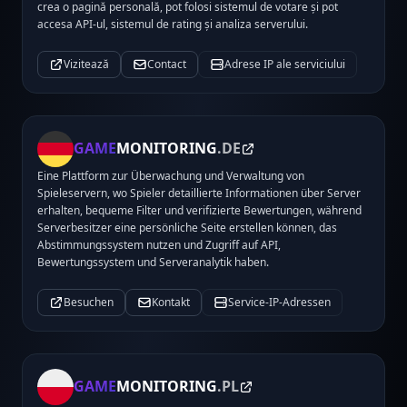
crea o pagină personală, pot folosi sistemul de votare și pot
accesa API-ul, sistemul de rating și analiza serverului.
Vizitează
Contact
Adrese IP ale serviciului
GAME
MONITORING
.DE
Eine Plattform zur Überwachung und Verwaltung von
Spieleservern, wo Spieler detaillierte Informationen über Server
erhalten, bequeme Filter und verifizierte Bewertungen, während
Serverbesitzer eine persönliche Seite erstellen können, das
Abstimmungssystem nutzen und Zugriff auf API,
Bewertungssystem und Serveranalytik haben.
Besuchen
Kontakt
Service-IP-Adressen
GAME
MONITORING
.PL