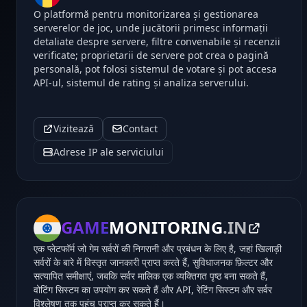
O platformă pentru monitorizarea și gestionarea
serverelor de joc, unde jucătorii primesc informații
detaliate despre servere, filtre convenabile și recenzii
verificate; proprietarii de servere pot crea o pagină
personală, pot folosi sistemul de votare și pot accesa
API-ul, sistemul de rating și analiza serverului.
Vizitează
Contact
Adrese IP ale serviciului
GAME
MONITORING
.IN
एक प्लेटफॉर्म जो गेम सर्वरों की निगरानी और प्रबंधन के लिए है, जहां खिलाड़ी
सर्वरों के बारे में विस्तृत जानकारी प्राप्त करते हैं, सुविधाजनक फ़िल्टर और
सत्यापित समीक्षाएं, जबकि सर्वर मालिक एक व्यक्तिगत पृष्ठ बना सकते हैं,
वोटिंग सिस्टम का उपयोग कर सकते हैं और API, रेटिंग सिस्टम और सर्वर
विश्लेषण तक पहुंच प्राप्त कर सकते हैं।