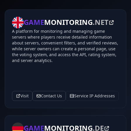
GAME
MONITORING
.NET
A platform for monitoring and managing game
servers where players receive detailed information
about servers, convenient filters, and verified reviews,
while server owners can create a personal page, use
the voting system, and access the API, rating system,
and server analytics.
Visit
Contact Us
Service IP Addresses
GAME
MONITORING
.DE