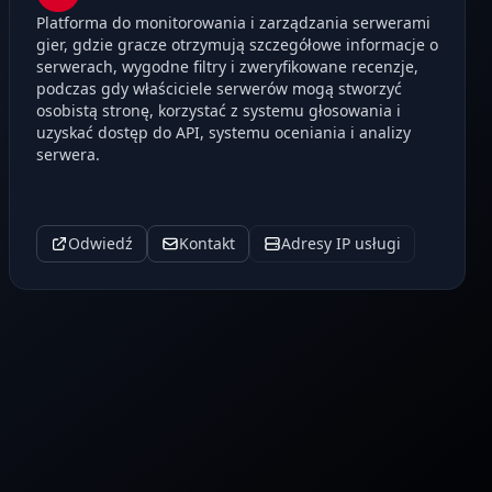
Platforma do monitorowania i zarządzania serwerami
gier, gdzie gracze otrzymują szczegółowe informacje o
serwerach, wygodne filtry i zweryfikowane recenzje,
podczas gdy właściciele serwerów mogą stworzyć
osobistą stronę, korzystać z systemu głosowania i
uzyskać dostęp do API, systemu oceniania i analizy
serwera.
Odwiedź
Kontakt
Adresy IP usługi