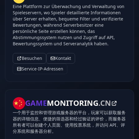
Eine Plattform zur Überwachung und Verwaltung von
Spieleservern, wo Spieler detaillierte Informationen
über Server erhalten, bequeme Filter und verifizierte
Bewertungen, während Serverbesitzer eine
persönliche Seite erstellen können, das
Abstimmungssystem nutzen und Zugriff auf API,
Bewertungssystem und Serveranalytik haben.
Besuchen
Kontakt
Service-IP-Adressen
GAME
MONITORING
.CN
一个用于监控和管理游戏服务器的平台，玩家可以获取服务
器的详细信息、便捷的筛选器和经过验证的评价，而服务器
所有者可以创建个人页面、使用投票系统，并访问 API、评
分系统和服务器分析。