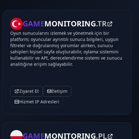
GAME
MONITORING
.TR
Oyun sunucularını izlemek ve yönetmek için bir
platform; oyuncular ayrıntılı sunucu bilgileri, uygun
filtreler ve doğrulanmış yorumlar alırken, sunucu
sahipleri kişisel sayfa oluşturabilir, oylama sistemini
kullanabilir ve API, derecelendirme sistemi ve sunucu
analitiğine erişim sağlayabilir.
Ziyaret Et
İletişim
Hizmet IP Adresleri
GAME
MONITORING
.PL