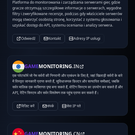
Platforma do monitorowania i zarządzania serwerami gier, gdzie
gracze otrzymują szczegółowe informacje o serwerach, wygodne
filtry i zweryfikowane recenzje, podczas gdy właściciele serwerów
mogą stworzyć osobistą stronę, korzystać z systemu głosowania i
uzyskać dostęp do API, systemu oceniania i analizy serwera.
Odwiedź
Kontakt
Adresy IP usługi
GAME
MONITORING
.IN
एक प्लेटफॉर्म जो गेम सर्वरों की निगरानी और प्रबंधन के लिए है, जहां खिलाड़ी सर्वरों के बारे
में विस्तृत जानकारी प्राप्त करते हैं, सुविधाजनक फ़िल्टर और सत्यापित समीक्षाएं, जबकि
सर्वर मालिक एक व्यक्तिगत पृष्ठ बना सकते हैं, वोटिंग सिस्टम का उपयोग कर सकते हैं और
API, रेटिंग सिस्टम और सर्वर विश्लेषण तक पहुंच प्राप्त कर सकते हैं।
विज़िट करें
संपर्क
सेवा IP पते
GAME
MONITORING
.CN