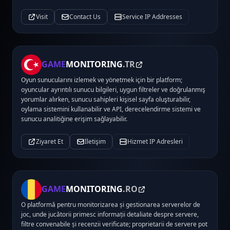
Visit
Contact Us
Service IP Addresses
GAME
MONITORING
.TR
Oyun sunucularını izlemek ve yönetmek için bir platform;
oyuncular ayrıntılı sunucu bilgileri, uygun filtreler ve doğrulanmış
yorumlar alırken, sunucu sahipleri kişisel sayfa oluşturabilir,
oylama sistemini kullanabilir ve API, derecelendirme sistemi ve
sunucu analitiğine erişim sağlayabilir.
Ziyaret Et
İletişim
Hizmet IP Adresleri
GAME
MONITORING
.RO
O platformă pentru monitorizarea și gestionarea serverelor de
joc, unde jucătorii primesc informații detaliate despre servere,
filtre convenabile și recenzii verificate; proprietarii de servere pot