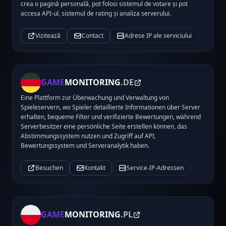
crea o pagină personală, pot folosi sistemul de votare și pot
accesa API-ul, sistemul de rating și analiza serverului.
Vizitează
Contact
Adrese IP ale serviciului
GAME
MONITORING
.DE
Eine Plattform zur Überwachung und Verwaltung von
Spieleservern, wo Spieler detaillierte Informationen über Server
erhalten, bequeme Filter und verifizierte Bewertungen, während
Serverbesitzer eine persönliche Seite erstellen können, das
Abstimmungssystem nutzen und Zugriff auf API,
Bewertungssystem und Serveranalytik haben.
Besuchen
Kontakt
Service-IP-Adressen
GAME
MONITORING
.PL