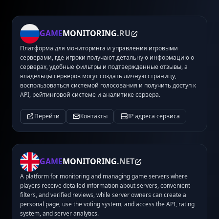
GAME
MONITORING
.RU
Платформа для мониторинга и управления игровыми
серверами, где игроки получают детальную информацию о
серверах, удобные фильтры и подтвержденные отзывы, а
владельцы серверов могут создать личную страницу,
воспользоваться системой голосования и получить доступ к
API, рейтинговой системе и аналитике сервера.
Перейти
Контакты
IP адреса сервиса
GAME
MONITORING
.NET
A platform for monitoring and managing game servers where
players receive detailed information about servers, convenient
filters, and verified reviews, while server owners can create a
personal page, use the voting system, and access the API, rating
system, and server analytics.