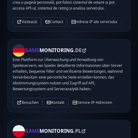
crea o pagină personală, pot folosi sistemul de votare și pot
accesa API-ul, sistemul de rating și analiza serverului.
Vizitează
Contact
Adrese IP ale serviciului
GAME
MONITORING
.DE
Eine Plattform zur Überwachung und Verwaltung von
Spieleservern, wo Spieler detaillierte Informationen über Server
erhalten, bequeme Filter und verifizierte Bewertungen, während
Serverbesitzer eine persönliche Seite erstellen können, das
Abstimmungssystem nutzen und Zugriff auf API,
Bewertungssystem und Serveranalytik haben.
Besuchen
Kontakt
Service-IP-Adressen
GAME
MONITORING
.PL