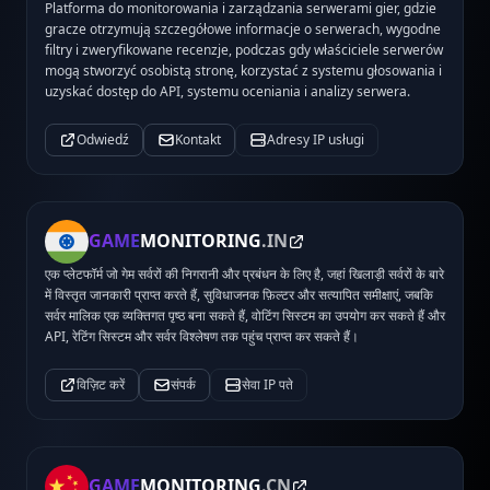
Platforma do monitorowania i zarządzania serwerami gier, gdzie
gracze otrzymują szczegółowe informacje o serwerach, wygodne
filtry i zweryfikowane recenzje, podczas gdy właściciele serwerów
mogą stworzyć osobistą stronę, korzystać z systemu głosowania i
uzyskać dostęp do API, systemu oceniania i analizy serwera.
Odwiedź
Kontakt
Adresy IP usługi
GAME
MONITORING
.IN
एक प्लेटफॉर्म जो गेम सर्वरों की निगरानी और प्रबंधन के लिए है, जहां खिलाड़ी सर्वरों के बारे
में विस्तृत जानकारी प्राप्त करते हैं, सुविधाजनक फ़िल्टर और सत्यापित समीक्षाएं, जबकि
सर्वर मालिक एक व्यक्तिगत पृष्ठ बना सकते हैं, वोटिंग सिस्टम का उपयोग कर सकते हैं और
API, रेटिंग सिस्टम और सर्वर विश्लेषण तक पहुंच प्राप्त कर सकते हैं।
विज़िट करें
संपर्क
सेवा IP पते
GAME
MONITORING
.CN