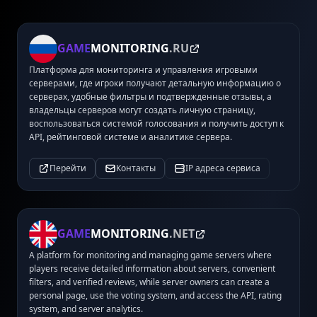
GAME
MONITORING
.RU
Платформа для мониторинга и управления игровыми
серверами, где игроки получают детальную информацию о
серверах, удобные фильтры и подтвержденные отзывы, а
владельцы серверов могут создать личную страницу,
воспользоваться системой голосования и получить доступ к
API, рейтинговой системе и аналитике сервера.
Перейти
Контакты
IP адреса сервиса
GAME
MONITORING
.NET
A platform for monitoring and managing game servers where
players receive detailed information about servers, convenient
filters, and verified reviews, while server owners can create a
personal page, use the voting system, and access the API, rating
system, and server analytics.