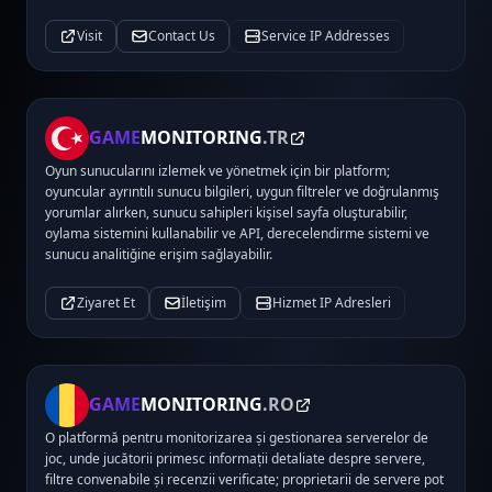
Visit
Contact Us
Service IP Addresses
GAME
MONITORING
.TR
Oyun sunucularını izlemek ve yönetmek için bir platform;
oyuncular ayrıntılı sunucu bilgileri, uygun filtreler ve doğrulanmış
yorumlar alırken, sunucu sahipleri kişisel sayfa oluşturabilir,
oylama sistemini kullanabilir ve API, derecelendirme sistemi ve
sunucu analitiğine erişim sağlayabilir.
Ziyaret Et
İletişim
Hizmet IP Adresleri
GAME
MONITORING
.RO
O platformă pentru monitorizarea și gestionarea serverelor de
joc, unde jucătorii primesc informații detaliate despre servere,
filtre convenabile și recenzii verificate; proprietarii de servere pot