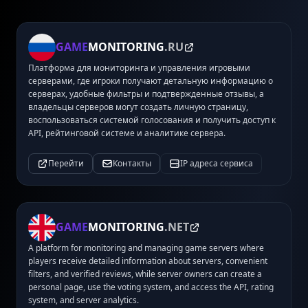
GAME
MONITORING
.RU
Платформа для мониторинга и управления игровыми
серверами, где игроки получают детальную информацию о
серверах, удобные фильтры и подтвержденные отзывы, а
владельцы серверов могут создать личную страницу,
воспользоваться системой голосования и получить доступ к
API, рейтинговой системе и аналитике сервера.
Перейти
Контакты
IP адреса сервиса
GAME
MONITORING
.NET
A platform for monitoring and managing game servers where
players receive detailed information about servers, convenient
filters, and verified reviews, while server owners can create a
personal page, use the voting system, and access the API, rating
system, and server analytics.