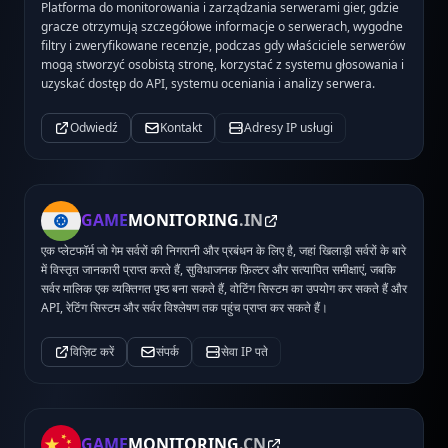
Platforma do monitorowania i zarządzania serwerami gier, gdzie
gracze otrzymują szczegółowe informacje o serwerach, wygodne
filtry i zweryfikowane recenzje, podczas gdy właściciele serwerów
mogą stworzyć osobistą stronę, korzystać z systemu głosowania i
uzyskać dostęp do API, systemu oceniania i analizy serwera.
Odwiedź
Kontakt
Adresy IP usługi
GAME
MONITORING
.IN
एक प्लेटफॉर्म जो गेम सर्वरों की निगरानी और प्रबंधन के लिए है, जहां खिलाड़ी सर्वरों के बारे
में विस्तृत जानकारी प्राप्त करते हैं, सुविधाजनक फ़िल्टर और सत्यापित समीक्षाएं, जबकि
सर्वर मालिक एक व्यक्तिगत पृष्ठ बना सकते हैं, वोटिंग सिस्टम का उपयोग कर सकते हैं और
API, रेटिंग सिस्टम और सर्वर विश्लेषण तक पहुंच प्राप्त कर सकते हैं।
विज़िट करें
संपर्क
सेवा IP पते
GAME
MONITORING
.CN