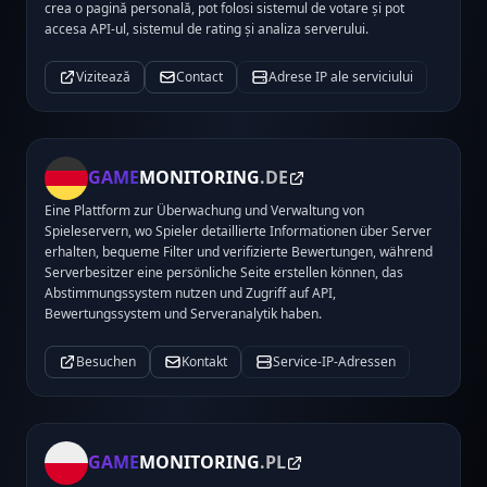
crea o pagină personală, pot folosi sistemul de votare și pot
accesa API-ul, sistemul de rating și analiza serverului.
Vizitează
Contact
Adrese IP ale serviciului
GAME
MONITORING
.DE
Eine Plattform zur Überwachung und Verwaltung von
Spieleservern, wo Spieler detaillierte Informationen über Server
erhalten, bequeme Filter und verifizierte Bewertungen, während
Serverbesitzer eine persönliche Seite erstellen können, das
Abstimmungssystem nutzen und Zugriff auf API,
Bewertungssystem und Serveranalytik haben.
Besuchen
Kontakt
Service-IP-Adressen
GAME
MONITORING
.PL