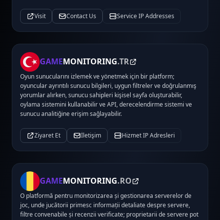
Visit
Contact Us
Service IP Addresses
GAME
MONITORING
.TR
Oyun sunucularını izlemek ve yönetmek için bir platform;
oyuncular ayrıntılı sunucu bilgileri, uygun filtreler ve doğrulanmış
yorumlar alırken, sunucu sahipleri kişisel sayfa oluşturabilir,
oylama sistemini kullanabilir ve API, derecelendirme sistemi ve
sunucu analitiğine erişim sağlayabilir.
Ziyaret Et
İletişim
Hizmet IP Adresleri
GAME
MONITORING
.RO
O platformă pentru monitorizarea și gestionarea serverelor de
joc, unde jucătorii primesc informații detaliate despre servere,
filtre convenabile și recenzii verificate; proprietarii de servere pot