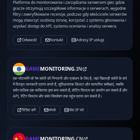
Platforma do monitorowania i zarządzania serwerami gier, gdzie
gracze otrzymują szczegółowe informacje o serwerach, wygodne
filtry i zweryfikowane recenzje, podczas gdy właściciele serwerów
mogą stworzyć osobistą stronę, korzystać z systemu głosowania i
uzyskać dostęp do API, systemu oceniania i analizy serwera.
Odwiedź
Kontakt
Adresy IP usługi
GAME
MONITORING
.IN
एक प्लेटफॉर्म जो गेम सर्वरों की निगरानी और प्रबंधन के लिए है, जहां खिलाड़ी सर्वरों के बारे
में विस्तृत जानकारी प्राप्त करते हैं, सुविधाजनक फ़िल्टर और सत्यापित समीक्षाएं, जबकि
सर्वर मालिक एक व्यक्तिगत पृष्ठ बना सकते हैं, वोटिंग सिस्टम का उपयोग कर सकते हैं और
API, रेटिंग सिस्टम और सर्वर विश्लेषण तक पहुंच प्राप्त कर सकते हैं।
विज़िट करें
संपर्क
सेवा IP पते
GAME
MONITORING
.CN