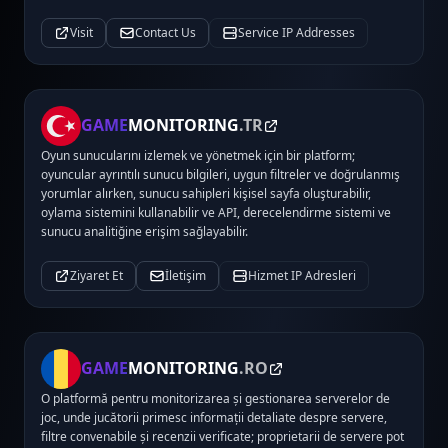
Visit
Contact Us
Service IP Addresses
GAME
MONITORING
.TR
Oyun sunucularını izlemek ve yönetmek için bir platform;
oyuncular ayrıntılı sunucu bilgileri, uygun filtreler ve doğrulanmış
yorumlar alırken, sunucu sahipleri kişisel sayfa oluşturabilir,
oylama sistemini kullanabilir ve API, derecelendirme sistemi ve
sunucu analitiğine erişim sağlayabilir.
Ziyaret Et
İletişim
Hizmet IP Adresleri
GAME
MONITORING
.RO
O platformă pentru monitorizarea și gestionarea serverelor de
joc, unde jucătorii primesc informații detaliate despre servere,
filtre convenabile și recenzii verificate; proprietarii de servere pot