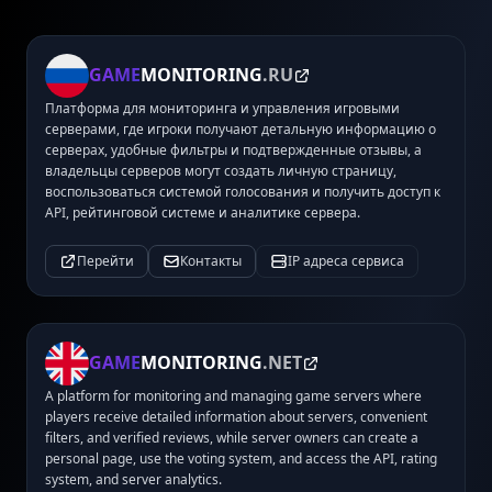
GAME
MONITORING
.RU
Платформа для мониторинга и управления игровыми
серверами, где игроки получают детальную информацию о
серверах, удобные фильтры и подтвержденные отзывы, а
владельцы серверов могут создать личную страницу,
воспользоваться системой голосования и получить доступ к
API, рейтинговой системе и аналитике сервера.
Перейти
Контакты
IP адреса сервиса
GAME
MONITORING
.NET
A platform for monitoring and managing game servers where
players receive detailed information about servers, convenient
filters, and verified reviews, while server owners can create a
personal page, use the voting system, and access the API, rating
system, and server analytics.