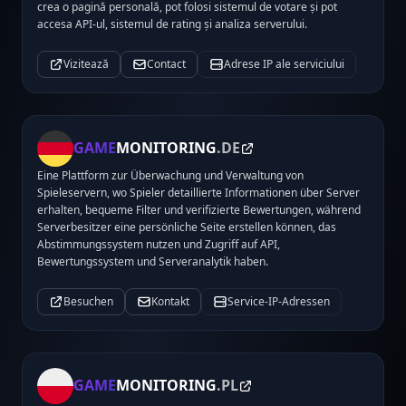
crea o pagină personală, pot folosi sistemul de votare și pot
accesa API-ul, sistemul de rating și analiza serverului.
Vizitează
Contact
Adrese IP ale serviciului
GAME
MONITORING
.DE
Eine Plattform zur Überwachung und Verwaltung von
Spieleservern, wo Spieler detaillierte Informationen über Server
erhalten, bequeme Filter und verifizierte Bewertungen, während
Serverbesitzer eine persönliche Seite erstellen können, das
Abstimmungssystem nutzen und Zugriff auf API,
Bewertungssystem und Serveranalytik haben.
Besuchen
Kontakt
Service-IP-Adressen
GAME
MONITORING
.PL