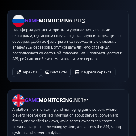
GAME
MONITORING
.RU
Платформа для мониторинга и управления игровыми
серверами, где игроки получают детальную информацию о
серверах, удобные фильтры и подтвержденные отзывы, а
владельцы серверов могут создать личную страницу,
воспользоваться системой голосования и получить доступ к
API, рейтинговой системе и аналитике сервера.
Перейти
Контакты
IP адреса сервиса
GAME
MONITORING
.NET
A platform for monitoring and managing game servers where
players receive detailed information about servers, convenient
filters, and verified reviews, while server owners can create a
personal page, use the voting system, and access the API, rating
system, and server analytics.