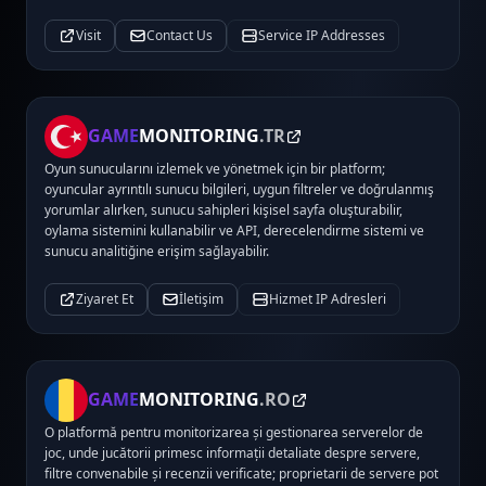
Visit
Contact Us
Service IP Addresses
GAME
MONITORING
.TR
Oyun sunucularını izlemek ve yönetmek için bir platform;
oyuncular ayrıntılı sunucu bilgileri, uygun filtreler ve doğrulanmış
yorumlar alırken, sunucu sahipleri kişisel sayfa oluşturabilir,
oylama sistemini kullanabilir ve API, derecelendirme sistemi ve
sunucu analitiğine erişim sağlayabilir.
Ziyaret Et
İletişim
Hizmet IP Adresleri
GAME
MONITORING
.RO
O platformă pentru monitorizarea și gestionarea serverelor de
joc, unde jucătorii primesc informații detaliate despre servere,
filtre convenabile și recenzii verificate; proprietarii de servere pot