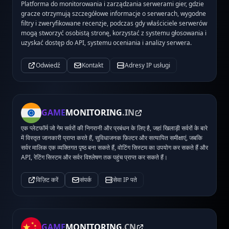
Platforma do monitorowania i zarządzania serwerami gier, gdzie
gracze otrzymują szczegółowe informacje o serwerach, wygodne
filtry i zweryfikowane recenzje, podczas gdy właściciele serwerów
mogą stworzyć osobistą stronę, korzystać z systemu głosowania i
uzyskać dostęp do API, systemu oceniania i analizy serwera.
Odwiedź
Kontakt
Adresy IP usługi
GAME
MONITORING
.IN
एक प्लेटफॉर्म जो गेम सर्वरों की निगरानी और प्रबंधन के लिए है, जहां खिलाड़ी सर्वरों के बारे
में विस्तृत जानकारी प्राप्त करते हैं, सुविधाजनक फ़िल्टर और सत्यापित समीक्षाएं, जबकि
सर्वर मालिक एक व्यक्तिगत पृष्ठ बना सकते हैं, वोटिंग सिस्टम का उपयोग कर सकते हैं और
API, रेटिंग सिस्टम और सर्वर विश्लेषण तक पहुंच प्राप्त कर सकते हैं।
विज़िट करें
संपर्क
सेवा IP पते
GAME
MONITORING
.CN