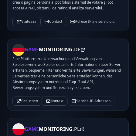
crea o pagină personală, pot folosi sistemul de votare și pot
accesa API-ul, sistemul de rating și analiza serverului.
Vizitează
Contact
Adrese IP ale serviciului
GAME
MONITORING
.DE
Eine Plattform zur Überwachung und Verwaltung von
Spieleservern, wo Spieler detaillierte Informationen über Server
erhalten, bequeme Filter und verifizierte Bewertungen, während
Serverbesitzer eine persönliche Seite erstellen können, das
Abstimmungssystem nutzen und Zugriff auf API,
Bewertungssystem und Serveranalytik haben.
Besuchen
Kontakt
Service-IP-Adressen
GAME
MONITORING
.PL