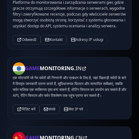
Platforma do monitorowania i zarządzania serwerami gier, gdzie
gracze otrzymują szczegółowe informacje o serwerach, wygodne
filtry i zweryfikowane recenzje, podczas gdy właściciele serwerów
mogą stworzyć osobistą stronę, korzystać z systemu głosowania i
uzyskać dostęp do API, systemu oceniania i analizy serwera.
Odwiedź
Kontakt
Adresy IP usługi
GAME
MONITORING
.IN
एक प्लेटफॉर्म जो गेम सर्वरों की निगरानी और प्रबंधन के लिए है, जहां खिलाड़ी सर्वरों के बारे
में विस्तृत जानकारी प्राप्त करते हैं, सुविधाजनक फ़िल्टर और सत्यापित समीक्षाएं, जबकि
सर्वर मालिक एक व्यक्तिगत पृष्ठ बना सकते हैं, वोटिंग सिस्टम का उपयोग कर सकते हैं और
API, रेटिंग सिस्टम और सर्वर विश्लेषण तक पहुंच प्राप्त कर सकते हैं।
विज़िट करें
संपर्क
सेवा IP पते
GAME
MONITORING
.CN