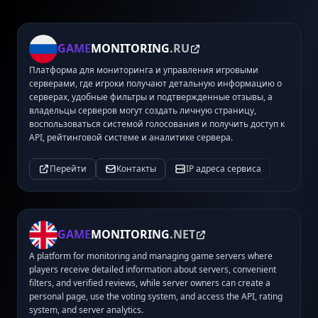
GAME
MONITORING
.RU
Платформа для мониторинга и управления игровыми
серверами, где игроки получают детальную информацию о
серверах, удобные фильтры и подтвержденные отзывы, а
владельцы серверов могут создать личную страницу,
воспользоваться системой голосования и получить доступ к
API, рейтинговой системе и аналитике сервера.
Перейти
Контакты
IP адреса сервиса
GAME
MONITORING
.NET
A platform for monitoring and managing game servers where
players receive detailed information about servers, convenient
filters, and verified reviews, while server owners can create a
personal page, use the voting system, and access the API, rating
system, and server analytics.