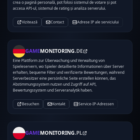
crea o pagină personală, pot folosi sistemul de votare și pot
accesa API-ul, sistemul de rating și analiza serverului.
Vizitează
Contact
Adrese IP ale serviciului
GAME
MONITORING
.DE
Eine Plattform zur Überwachung und Verwaltung von
Spieleservern, wo Spieler detaillierte Informationen über Server
erhalten, bequeme Filter und verifizierte Bewertungen, während
Serverbesitzer eine persönliche Seite erstellen können, das
Abstimmungssystem nutzen und Zugriff auf API,
Bewertungssystem und Serveranalytik haben.
Besuchen
Kontakt
Service-IP-Adressen
GAME
MONITORING
.PL