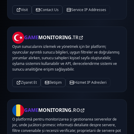
Visit
Contact Us
Service IP Addresses
GAME
MONITORING
.TR
Oyun sunucularını izlemek ve yönetmek için bir platform;
oyuncular ayrıntılı sunucu bilgileri, uygun filtreler ve doğrulanmış
yorumlar alırken, sunucu sahipleri kişisel sayfa oluşturabilir,
oylama sistemini kullanabilir ve API, derecelendirme sistemi ve
sunucu analitiğine erişim sağlayabilir.
Ziyaret Et
İletişim
Hizmet IP Adresleri
GAME
MONITORING
.RO
O platformă pentru monitorizarea și gestionarea serverelor de
joc, unde jucătorii primesc informații detaliate despre servere,
filtre convenabile și recenzii verificate; proprietarii de servere pot