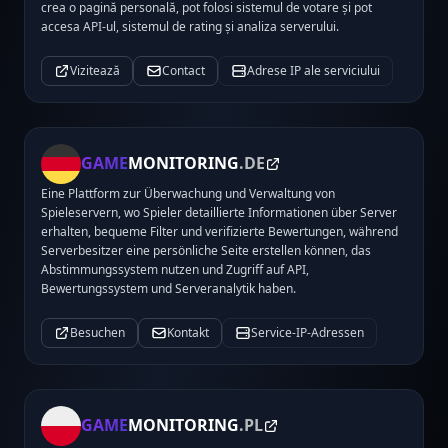
crea o pagină personală, pot folosi sistemul de votare și pot
accesa API-ul, sistemul de rating și analiza serverului.
Vizitează
Contact
Adrese IP ale serviciului
GAME
MONITORING
.DE
Eine Plattform zur Überwachung und Verwaltung von
Spieleservern, wo Spieler detaillierte Informationen über Server
erhalten, bequeme Filter und verifizierte Bewertungen, während
Serverbesitzer eine persönliche Seite erstellen können, das
Abstimmungssystem nutzen und Zugriff auf API,
Bewertungssystem und Serveranalytik haben.
Besuchen
Kontakt
Service-IP-Adressen
GAME
MONITORING
.PL