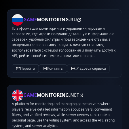
GAME
MONITORING
.RU
Платформа для мониторинга и управления игровыми
серверами, где игроки получают детальную информацию о
серверах, удобные фильтры и подтвержденные отзывы, а
владельцы серверов могут создать личную страницу,
воспользоваться системой голосования и получить доступ к
API, рейтинговой системе и аналитике сервера.
Перейти
Контакты
IP адреса сервиса
GAME
MONITORING
.NET
A platform for monitoring and managing game servers where
players receive detailed information about servers, convenient
filters, and verified reviews, while server owners can create a
personal page, use the voting system, and access the API, rating
system, and server analytics.