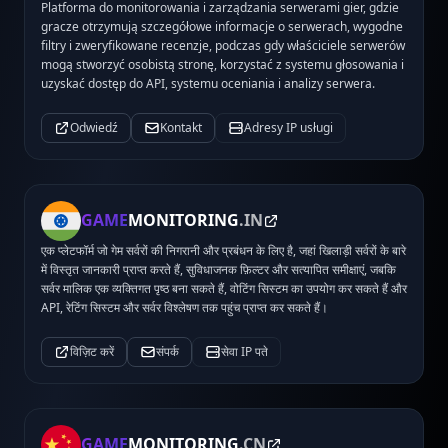
Platforma do monitorowania i zarządzania serwerami gier, gdzie
gracze otrzymują szczegółowe informacje o serwerach, wygodne
filtry i zweryfikowane recenzje, podczas gdy właściciele serwerów
mogą stworzyć osobistą stronę, korzystać z systemu głosowania i
uzyskać dostęp do API, systemu oceniania i analizy serwera.
Odwiedź
Kontakt
Adresy IP usługi
GAME
MONITORING
.IN
एक प्लेटफॉर्म जो गेम सर्वरों की निगरानी और प्रबंधन के लिए है, जहां खिलाड़ी सर्वरों के बारे
में विस्तृत जानकारी प्राप्त करते हैं, सुविधाजनक फ़िल्टर और सत्यापित समीक्षाएं, जबकि
सर्वर मालिक एक व्यक्तिगत पृष्ठ बना सकते हैं, वोटिंग सिस्टम का उपयोग कर सकते हैं और
API, रेटिंग सिस्टम और सर्वर विश्लेषण तक पहुंच प्राप्त कर सकते हैं।
विज़िट करें
संपर्क
सेवा IP पते
GAME
MONITORING
.CN