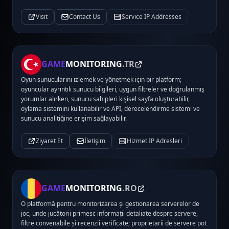
Visit
Contact Us
Service IP Addresses
GAME
MONITORING
.TR
Oyun sunucularını izlemek ve yönetmek için bir platform;
oyuncular ayrıntılı sunucu bilgileri, uygun filtreler ve doğrulanmış
yorumlar alırken, sunucu sahipleri kişisel sayfa oluşturabilir,
oylama sistemini kullanabilir ve API, derecelendirme sistemi ve
sunucu analitiğine erişim sağlayabilir.
Ziyaret Et
İletişim
Hizmet IP Adresleri
GAME
MONITORING
.RO
O platformă pentru monitorizarea și gestionarea serverelor de
joc, unde jucătorii primesc informații detaliate despre servere,
filtre convenabile și recenzii verificate; proprietarii de servere pot