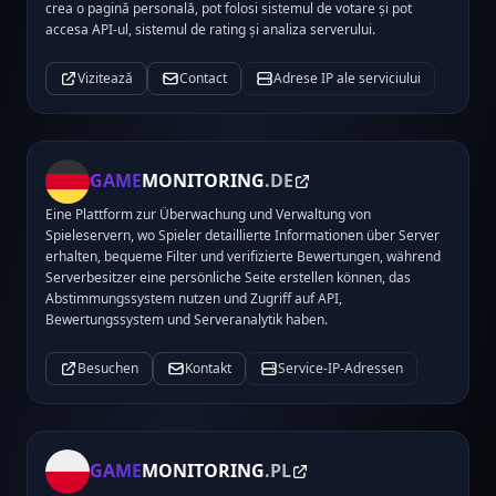
crea o pagină personală, pot folosi sistemul de votare și pot
accesa API-ul, sistemul de rating și analiza serverului.
Vizitează
Contact
Adrese IP ale serviciului
GAME
MONITORING
.DE
Eine Plattform zur Überwachung und Verwaltung von
Spieleservern, wo Spieler detaillierte Informationen über Server
erhalten, bequeme Filter und verifizierte Bewertungen, während
Serverbesitzer eine persönliche Seite erstellen können, das
Abstimmungssystem nutzen und Zugriff auf API,
Bewertungssystem und Serveranalytik haben.
Besuchen
Kontakt
Service-IP-Adressen
GAME
MONITORING
.PL