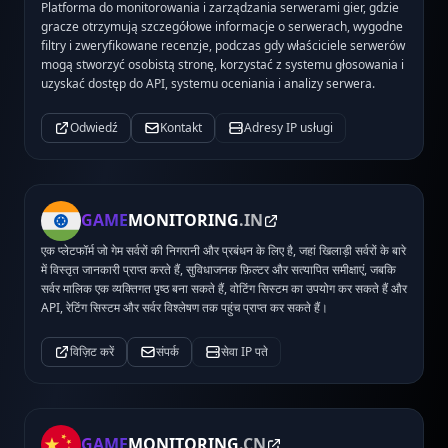
Platforma do monitorowania i zarządzania serwerami gier, gdzie
gracze otrzymują szczegółowe informacje o serwerach, wygodne
filtry i zweryfikowane recenzje, podczas gdy właściciele serwerów
mogą stworzyć osobistą stronę, korzystać z systemu głosowania i
uzyskać dostęp do API, systemu oceniania i analizy serwera.
Odwiedź
Kontakt
Adresy IP usługi
GAME
MONITORING
.IN
एक प्लेटफॉर्म जो गेम सर्वरों की निगरानी और प्रबंधन के लिए है, जहां खिलाड़ी सर्वरों के बारे
में विस्तृत जानकारी प्राप्त करते हैं, सुविधाजनक फ़िल्टर और सत्यापित समीक्षाएं, जबकि
सर्वर मालिक एक व्यक्तिगत पृष्ठ बना सकते हैं, वोटिंग सिस्टम का उपयोग कर सकते हैं और
API, रेटिंग सिस्टम और सर्वर विश्लेषण तक पहुंच प्राप्त कर सकते हैं।
विज़िट करें
संपर्क
सेवा IP पते
GAME
MONITORING
.CN