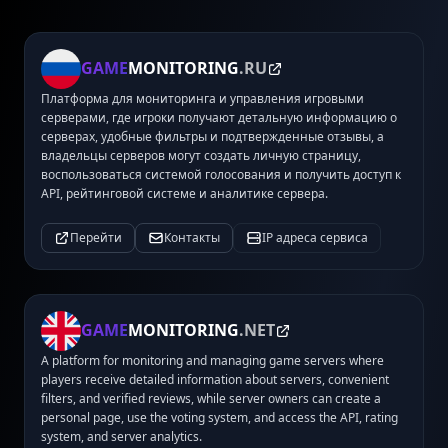
GAME
MONITORING
.RU
Платформа для мониторинга и управления игровыми
серверами, где игроки получают детальную информацию о
серверах, удобные фильтры и подтвержденные отзывы, а
владельцы серверов могут создать личную страницу,
воспользоваться системой голосования и получить доступ к
API, рейтинговой системе и аналитике сервера.
Перейти
Контакты
IP адреса сервиса
GAME
MONITORING
.NET
A platform for monitoring and managing game servers where
players receive detailed information about servers, convenient
filters, and verified reviews, while server owners can create a
personal page, use the voting system, and access the API, rating
system, and server analytics.