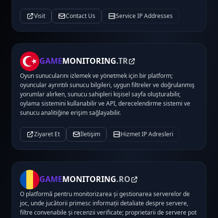
Visit
Contact Us
Service IP Addresses
GAME
MONITORING
.TR
Oyun sunucularını izlemek ve yönetmek için bir platform;
oyuncular ayrıntılı sunucu bilgileri, uygun filtreler ve doğrulanmış
yorumlar alırken, sunucu sahipleri kişisel sayfa oluşturabilir,
oylama sistemini kullanabilir ve API, derecelendirme sistemi ve
sunucu analitiğine erişim sağlayabilir.
Ziyaret Et
İletişim
Hizmet IP Adresleri
GAME
MONITORING
.RO
O platformă pentru monitorizarea și gestionarea serverelor de
joc, unde jucătorii primesc informații detaliate despre servere,
filtre convenabile și recenzii verificate; proprietarii de servere pot