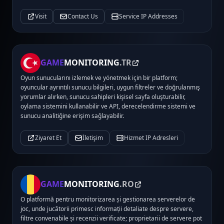
Visit
Contact Us
Service IP Addresses
GAME
MONITORING
.TR
Oyun sunucularını izlemek ve yönetmek için bir platform;
oyuncular ayrıntılı sunucu bilgileri, uygun filtreler ve doğrulanmış
yorumlar alırken, sunucu sahipleri kişisel sayfa oluşturabilir,
oylama sistemini kullanabilir ve API, derecelendirme sistemi ve
sunucu analitiğine erişim sağlayabilir.
Ziyaret Et
İletişim
Hizmet IP Adresleri
GAME
MONITORING
.RO
O platformă pentru monitorizarea și gestionarea serverelor de
joc, unde jucătorii primesc informații detaliate despre servere,
filtre convenabile și recenzii verificate; proprietarii de servere pot