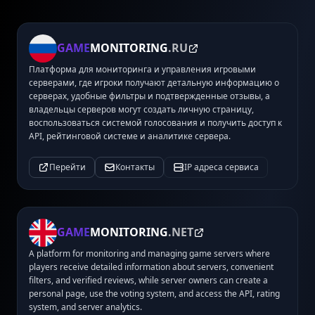
GAME
MONITORING
.RU
Платформа для мониторинга и управления игровыми
серверами, где игроки получают детальную информацию о
серверах, удобные фильтры и подтвержденные отзывы, а
владельцы серверов могут создать личную страницу,
воспользоваться системой голосования и получить доступ к
API, рейтинговой системе и аналитике сервера.
Перейти
Контакты
IP адреса сервиса
GAME
MONITORING
.NET
A platform for monitoring and managing game servers where
players receive detailed information about servers, convenient
filters, and verified reviews, while server owners can create a
personal page, use the voting system, and access the API, rating
system, and server analytics.