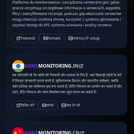
Platforma do monitorowania i zarządzania serwerami gier, gdzie
gracze otrzymują szczegółowe informacje o serwerach, wygodne
filtry i zweryfikowane recenzje, podczas gdy właściciele serwerów
mogą stworzyć osobistą stronę, korzystać z systemu głosowania i
uzyskać dostęp do API, systemu oceniania i analizy serwera.
Odwiedź
Kontakt
Adresy IP usługi
GAME
MONITORING
.IN
एक प्लेटफॉर्म जो गेम सर्वरों की निगरानी और प्रबंधन के लिए है, जहां खिलाड़ी सर्वरों के बारे
में विस्तृत जानकारी प्राप्त करते हैं, सुविधाजनक फ़िल्टर और सत्यापित समीक्षाएं, जबकि
सर्वर मालिक एक व्यक्तिगत पृष्ठ बना सकते हैं, वोटिंग सिस्टम का उपयोग कर सकते हैं और
API, रेटिंग सिस्टम और सर्वर विश्लेषण तक पहुंच प्राप्त कर सकते हैं।
विज़िट करें
संपर्क
सेवा IP पते
GAME
MONITORING
.CN