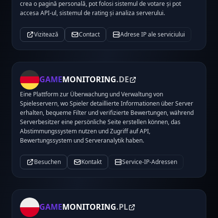
crea o pagină personală, pot folosi sistemul de votare și pot
accesa API-ul, sistemul de rating și analiza serverului.
Vizitează
Contact
Adrese IP ale serviciului
GAME
MONITORING
.DE
Eine Plattform zur Überwachung und Verwaltung von
Spieleservern, wo Spieler detaillierte Informationen über Server
erhalten, bequeme Filter und verifizierte Bewertungen, während
Serverbesitzer eine persönliche Seite erstellen können, das
Abstimmungssystem nutzen und Zugriff auf API,
Bewertungssystem und Serveranalytik haben.
Besuchen
Kontakt
Service-IP-Adressen
GAME
MONITORING
.PL