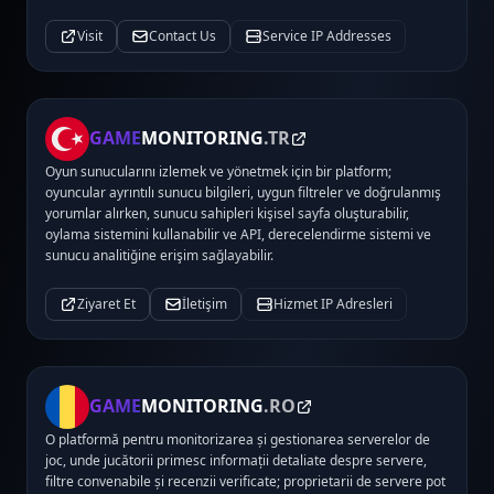
Visit
Contact Us
Service IP Addresses
GAME
MONITORING
.TR
Oyun sunucularını izlemek ve yönetmek için bir platform;
oyuncular ayrıntılı sunucu bilgileri, uygun filtreler ve doğrulanmış
yorumlar alırken, sunucu sahipleri kişisel sayfa oluşturabilir,
oylama sistemini kullanabilir ve API, derecelendirme sistemi ve
sunucu analitiğine erişim sağlayabilir.
Ziyaret Et
İletişim
Hizmet IP Adresleri
GAME
MONITORING
.RO
O platformă pentru monitorizarea și gestionarea serverelor de
joc, unde jucătorii primesc informații detaliate despre servere,
filtre convenabile și recenzii verificate; proprietarii de servere pot