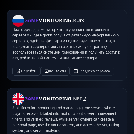
GAME
MONITORING
.RU
Платформа для мониторинга и управления игровыми
серверами, где игроки получают детальную информацию о
серверах, удобные фильтры и подтвержденные отзывы, а
владельцы серверов могут создать личную страницу,
воспользоваться системой голосования и получить доступ к
API, рейтинговой системе и аналитике сервера.
Перейти
Контакты
IP адреса сервиса
GAME
MONITORING
.NET
A platform for monitoring and managing game servers where
players receive detailed information about servers, convenient
filters, and verified reviews, while server owners can create a
personal page, use the voting system, and access the API, rating
system, and server analytics.