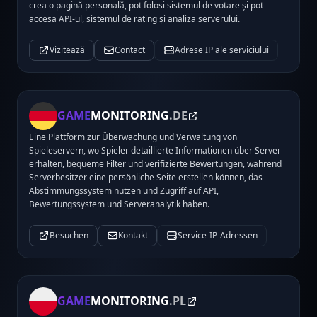
crea o pagină personală, pot folosi sistemul de votare și pot
accesa API-ul, sistemul de rating și analiza serverului.
Vizitează
Contact
Adrese IP ale serviciului
GAME
MONITORING
.DE
Eine Plattform zur Überwachung und Verwaltung von
Spieleservern, wo Spieler detaillierte Informationen über Server
erhalten, bequeme Filter und verifizierte Bewertungen, während
Serverbesitzer eine persönliche Seite erstellen können, das
Abstimmungssystem nutzen und Zugriff auf API,
Bewertungssystem und Serveranalytik haben.
Besuchen
Kontakt
Service-IP-Adressen
GAME
MONITORING
.PL