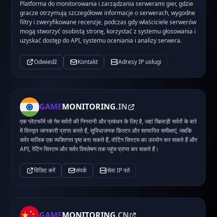
Platforma do monitorowania i zarządzania serwerami gier, gdzie
gracze otrzymują szczegółowe informacje o serwerach, wygodne
filtry i zweryfikowane recenzje, podczas gdy właściciele serwerów
mogą stworzyć osobistą stronę, korzystać z systemu głosowania i
uzyskać dostęp do API, systemu oceniania i analizy serwera.
Odwiedź
Kontakt
Adresy IP usługi
GAME
MONITORING
.IN
एक प्लेटफॉर्म जो गेम सर्वरों की निगरानी और प्रबंधन के लिए है, जहां खिलाड़ी सर्वरों के बारे
में विस्तृत जानकारी प्राप्त करते हैं, सुविधाजनक फ़िल्टर और सत्यापित समीक्षाएं, जबकि
सर्वर मालिक एक व्यक्तिगत पृष्ठ बना सकते हैं, वोटिंग सिस्टम का उपयोग कर सकते हैं और
API, रेटिंग सिस्टम और सर्वर विश्लेषण तक पहुंच प्राप्त कर सकते हैं।
विज़िट करें
संपर्क
सेवा IP पते
GAME
MONITORING
.CN