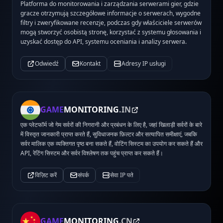
Platforma do monitorowania i zarządzania serwerami gier, gdzie
gracze otrzymują szczegółowe informacje o serwerach, wygodne
filtry i zweryfikowane recenzje, podczas gdy właściciele serwerów
mogą stworzyć osobistą stronę, korzystać z systemu głosowania i
uzyskać dostęp do API, systemu oceniania i analizy serwera.
Odwiedź
Kontakt
Adresy IP usługi
GAME
MONITORING
.IN
एक प्लेटफॉर्म जो गेम सर्वरों की निगरानी और प्रबंधन के लिए है, जहां खिलाड़ी सर्वरों के बारे
में विस्तृत जानकारी प्राप्त करते हैं, सुविधाजनक फ़िल्टर और सत्यापित समीक्षाएं, जबकि
सर्वर मालिक एक व्यक्तिगत पृष्ठ बना सकते हैं, वोटिंग सिस्टम का उपयोग कर सकते हैं और
API, रेटिंग सिस्टम और सर्वर विश्लेषण तक पहुंच प्राप्त कर सकते हैं।
विज़िट करें
संपर्क
सेवा IP पते
GAME
MONITORING
.CN