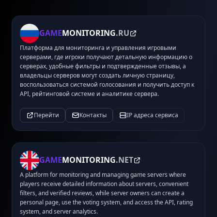
GAME
MONITORING
.RU
Платформа для мониторинга и управления игровыми
серверами, где игроки получают детальную информацию о
серверах, удобные фильтры и подтвержденные отзывы, а
владельцы серверов могут создать личную страницу,
воспользоваться системой голосования и получить доступ к
API, рейтинговой системе и аналитике сервера.
Перейти
Контакты
IP адреса сервиса
GAME
MONITORING
.NET
A platform for monitoring and managing game servers where
players receive detailed information about servers, convenient
filters, and verified reviews, while server owners can create a
personal page, use the voting system, and access the API, rating
system, and server analytics.