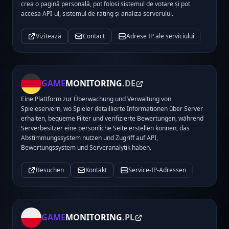
crea o pagină personală, pot folosi sistemul de votare și pot
accesa API-ul, sistemul de rating și analiza serverului.
Vizitează
Contact
Adrese IP ale serviciului
GAME
MONITORING
.DE
Eine Plattform zur Überwachung und Verwaltung von
Spieleservern, wo Spieler detaillierte Informationen über Server
erhalten, bequeme Filter und verifizierte Bewertungen, während
Serverbesitzer eine persönliche Seite erstellen können, das
Abstimmungssystem nutzen und Zugriff auf API,
Bewertungssystem und Serveranalytik haben.
Besuchen
Kontakt
Service-IP-Adressen
GAME
MONITORING
.PL