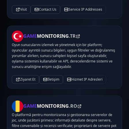
Visit
Contact Us
Service IP Addresses
GAME
MONITORING
.TR
Oyun sunucularını izlemek ve yönetmek için bir platform;
oyuncular ayrıntılı sunucu bilgileri, uygun filtreler ve doğrulanmış
yorumlar alırken, sunucu sahipleri kişisel sayfa oluşturabilir,
oylama sistemini kullanabilir ve API, derecelendirme sistemi ve
sunucu analitiğine erişim sağlayabilir.
Ziyaret Et
İletişim
Hizmet IP Adresleri
GAME
MONITORING
.RO
O platformă pentru monitorizarea și gestionarea serverelor de
joc, unde jucătorii primesc informații detaliate despre servere,
filtre convenabile și recenzii verificate; proprietarii de servere pot