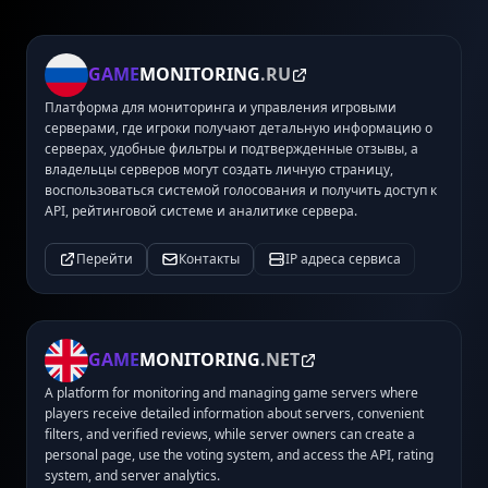
GAME
MONITORING
.RU
Платформа для мониторинга и управления игровыми
серверами, где игроки получают детальную информацию о
серверах, удобные фильтры и подтвержденные отзывы, а
владельцы серверов могут создать личную страницу,
воспользоваться системой голосования и получить доступ к
API, рейтинговой системе и аналитике сервера.
Перейти
Контакты
IP адреса сервиса
GAME
MONITORING
.NET
A platform for monitoring and managing game servers where
players receive detailed information about servers, convenient
filters, and verified reviews, while server owners can create a
personal page, use the voting system, and access the API, rating
system, and server analytics.