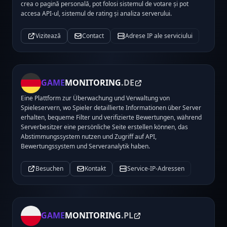
crea o pagină personală, pot folosi sistemul de votare și pot
accesa API-ul, sistemul de rating și analiza serverului.
Vizitează
Contact
Adrese IP ale serviciului
GAME
MONITORING
.DE
Eine Plattform zur Überwachung und Verwaltung von
Spieleservern, wo Spieler detaillierte Informationen über Server
erhalten, bequeme Filter und verifizierte Bewertungen, während
Serverbesitzer eine persönliche Seite erstellen können, das
Abstimmungssystem nutzen und Zugriff auf API,
Bewertungssystem und Serveranalytik haben.
Besuchen
Kontakt
Service-IP-Adressen
GAME
MONITORING
.PL