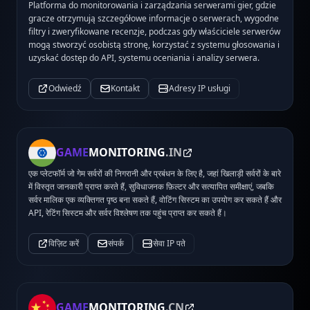
Platforma do monitorowania i zarządzania serwerami gier, gdzie
gracze otrzymują szczegółowe informacje o serwerach, wygodne
filtry i zweryfikowane recenzje, podczas gdy właściciele serwerów
mogą stworzyć osobistą stronę, korzystać z systemu głosowania i
uzyskać dostęp do API, systemu oceniania i analizy serwera.
Odwiedź
Kontakt
Adresy IP usługi
GAME
MONITORING
.IN
एक प्लेटफॉर्म जो गेम सर्वरों की निगरानी और प्रबंधन के लिए है, जहां खिलाड़ी सर्वरों के बारे
में विस्तृत जानकारी प्राप्त करते हैं, सुविधाजनक फ़िल्टर और सत्यापित समीक्षाएं, जबकि
सर्वर मालिक एक व्यक्तिगत पृष्ठ बना सकते हैं, वोटिंग सिस्टम का उपयोग कर सकते हैं और
API, रेटिंग सिस्टम और सर्वर विश्लेषण तक पहुंच प्राप्त कर सकते हैं।
विज़िट करें
संपर्क
सेवा IP पते
GAME
MONITORING
.CN