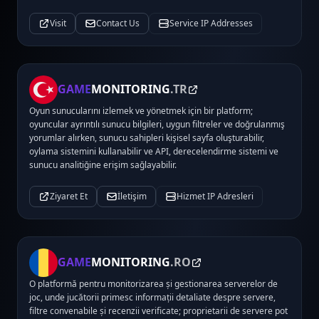
Visit
Contact Us
Service IP Addresses
GAME
MONITORING
.TR
Oyun sunucularını izlemek ve yönetmek için bir platform;
oyuncular ayrıntılı sunucu bilgileri, uygun filtreler ve doğrulanmış
yorumlar alırken, sunucu sahipleri kişisel sayfa oluşturabilir,
oylama sistemini kullanabilir ve API, derecelendirme sistemi ve
sunucu analitiğine erişim sağlayabilir.
Ziyaret Et
İletişim
Hizmet IP Adresleri
GAME
MONITORING
.RO
O platformă pentru monitorizarea și gestionarea serverelor de
joc, unde jucătorii primesc informații detaliate despre servere,
filtre convenabile și recenzii verificate; proprietarii de servere pot