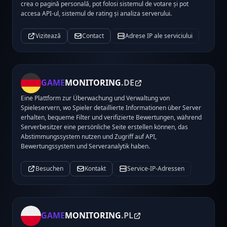
crea o pagină personală, pot folosi sistemul de votare și pot
accesa API-ul, sistemul de rating și analiza serverului.
Vizitează
Contact
Adrese IP ale serviciului
GAME
MONITORING
.DE
Eine Plattform zur Überwachung und Verwaltung von
Spieleservern, wo Spieler detaillierte Informationen über Server
erhalten, bequeme Filter und verifizierte Bewertungen, während
Serverbesitzer eine persönliche Seite erstellen können, das
Abstimmungssystem nutzen und Zugriff auf API,
Bewertungssystem und Serveranalytik haben.
Besuchen
Kontakt
Service-IP-Adressen
GAME
MONITORING
.PL