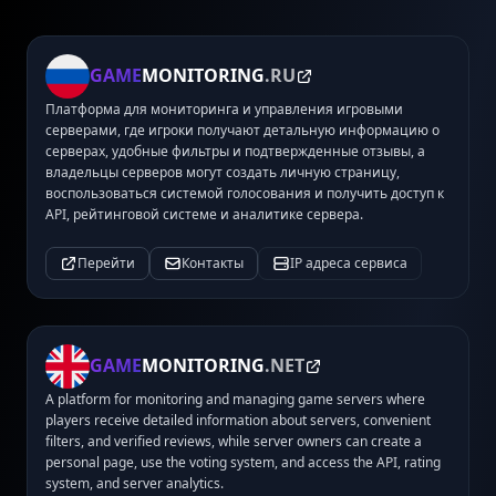
GAME
MONITORING
.RU
Платформа для мониторинга и управления игровыми
серверами, где игроки получают детальную информацию о
серверах, удобные фильтры и подтвержденные отзывы, а
владельцы серверов могут создать личную страницу,
воспользоваться системой голосования и получить доступ к
API, рейтинговой системе и аналитике сервера.
Перейти
Контакты
IP адреса сервиса
GAME
MONITORING
.NET
A platform for monitoring and managing game servers where
players receive detailed information about servers, convenient
filters, and verified reviews, while server owners can create a
personal page, use the voting system, and access the API, rating
system, and server analytics.