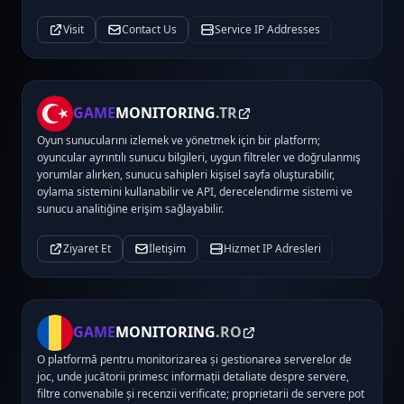
Visit
Contact Us
Service IP Addresses
GAME
MONITORING
.TR
Oyun sunucularını izlemek ve yönetmek için bir platform;
oyuncular ayrıntılı sunucu bilgileri, uygun filtreler ve doğrulanmış
yorumlar alırken, sunucu sahipleri kişisel sayfa oluşturabilir,
oylama sistemini kullanabilir ve API, derecelendirme sistemi ve
sunucu analitiğine erişim sağlayabilir.
Ziyaret Et
İletişim
Hizmet IP Adresleri
GAME
MONITORING
.RO
O platformă pentru monitorizarea și gestionarea serverelor de
joc, unde jucătorii primesc informații detaliate despre servere,
filtre convenabile și recenzii verificate; proprietarii de servere pot