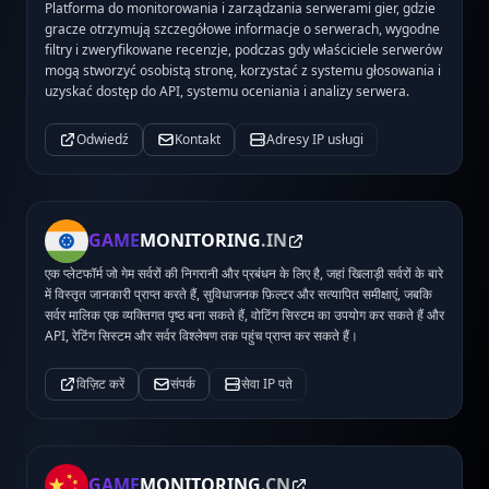
Platforma do monitorowania i zarządzania serwerami gier, gdzie
gracze otrzymują szczegółowe informacje o serwerach, wygodne
filtry i zweryfikowane recenzje, podczas gdy właściciele serwerów
mogą stworzyć osobistą stronę, korzystać z systemu głosowania i
uzyskać dostęp do API, systemu oceniania i analizy serwera.
Odwiedź
Kontakt
Adresy IP usługi
GAME
MONITORING
.IN
एक प्लेटफॉर्म जो गेम सर्वरों की निगरानी और प्रबंधन के लिए है, जहां खिलाड़ी सर्वरों के बारे
में विस्तृत जानकारी प्राप्त करते हैं, सुविधाजनक फ़िल्टर और सत्यापित समीक्षाएं, जबकि
सर्वर मालिक एक व्यक्तिगत पृष्ठ बना सकते हैं, वोटिंग सिस्टम का उपयोग कर सकते हैं और
API, रेटिंग सिस्टम और सर्वर विश्लेषण तक पहुंच प्राप्त कर सकते हैं।
विज़िट करें
संपर्क
सेवा IP पते
GAME
MONITORING
.CN