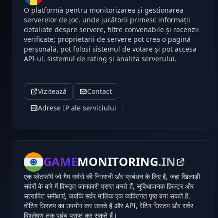
O platformă pentru monitorizarea și gestionarea
serverelor de joc, unde jucătorii primesc informații
detaliate despre servere, filtre convenabile și recenzii
verificate; proprietarii de servere pot crea o pagină
personală, pot folosi sistemul de votare și pot accesa
API-ul, sistemul de rating și analiza serverului.
Vizitează
Contact
Adrese IP ale serviciului
GAME
MONITORING
.IN
एक प्लेटफॉर्म जो गेम सर्वरों की निगरानी और प्रबंधन के लिए है, जहां खिलाड़ी
सर्वरों के बारे में विस्तृत जानकारी प्राप्त करते हैं, सुविधाजनक फ़िल्टर और
सत्यापित समीक्षाएं, जबकि सर्वर मालिक एक व्यक्तिगत पृष्ठ बना सकते हैं,
वोटिंग सिस्टम का उपयोग कर सकते हैं और API, रेटिंग सिस्टम और सर्वर
विश्लेषण तक पहुंच प्राप्त कर सकते हैं।