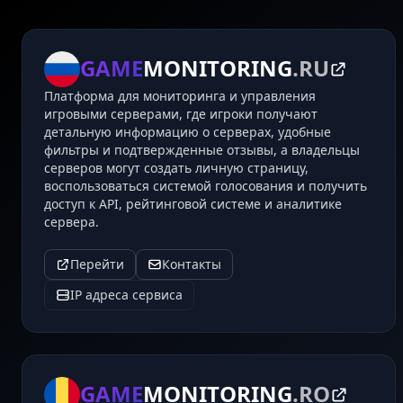
GAME
MONITORING
.RU
Платформа для мониторинга и управления
игровыми серверами, где игроки получают
детальную информацию о серверах, удобные
фильтры и подтвержденные отзывы, а владельцы
серверов могут создать личную страницу,
воспользоваться системой голосования и получить
доступ к API, рейтинговой системе и аналитике
сервера.
Перейти
Контакты
IP адреса сервиса
GAME
MONITORING
.RO