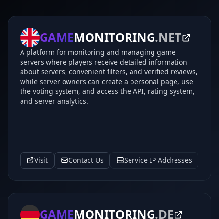
GAME
MONITORING
.NET
A platform for monitoring and managing game
servers where players receive detailed information
about servers, convenient filters, and verified reviews,
while server owners can create a personal page, use
the voting system, and access the API, rating system,
and server analytics.
Visit
Contact Us
Service IP Addresses
GAME
MONITORING
.DE