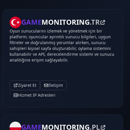
GAME
MONITORING
.TR
Oyun sunucularını izlemek ve yönetmek için bir
platform; oyuncular ayrıntılı sunucu bilgileri, uygun
filtreler ve doğrulanmış yorumlar alırken, sunucu
sahipleri kişisel sayfa oluşturabilir, oylama sistemini
kullanabilir ve API, derecelendirme sistemi ve sunucu
analitiğine erişim sağlayabilir.
Ziyaret Et
İletişim
Hizmet IP Adresleri
GAME
MONITORING
.PL