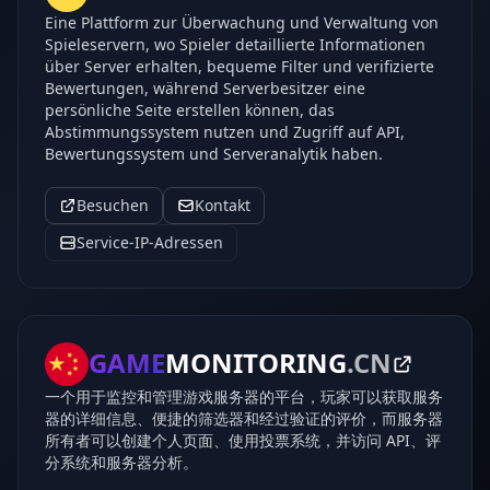
Eine Plattform zur Überwachung und Verwaltung von
Spieleservern, wo Spieler detaillierte Informationen
über Server erhalten, bequeme Filter und verifizierte
Bewertungen, während Serverbesitzer eine
persönliche Seite erstellen können, das
Abstimmungssystem nutzen und Zugriff auf API,
Bewertungssystem und Serveranalytik haben.
Besuchen
Kontakt
Service-IP-Adressen
GAME
MONITORING
.CN
一个用于监控和管理游戏服务器的平台，玩家可以获取服务
器的详细信息、便捷的筛选器和经过验证的评价，而服务器
所有者可以创建个人页面、使用投票系统，并访问 API、评
分系统和服务器分析。