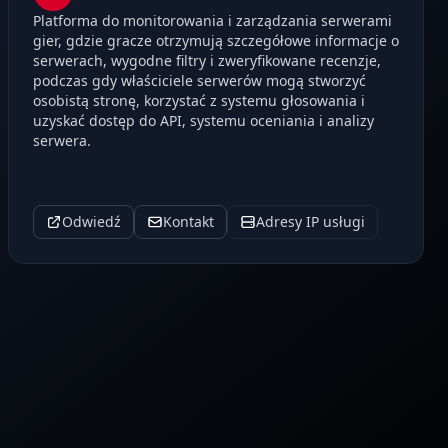
Platforma do monitorowania i zarządzania serwerami
gier, gdzie gracze otrzymują szczegółowe informacje o
serwerach, wygodne filtry i zweryfikowane recenzje,
podczas gdy właściciele serwerów mogą stworzyć
osobistą stronę, korzystać z systemu głosowania i
uzyskać dostęp do API, systemu oceniania i analizy
serwera.
Odwiedź
Kontakt
Adresy IP usługi