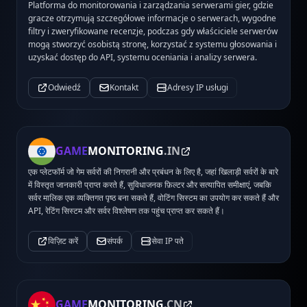
Platforma do monitorowania i zarządzania serwerami gier, gdzie
gracze otrzymują szczegółowe informacje o serwerach, wygodne
filtry i zweryfikowane recenzje, podczas gdy właściciele serwerów
mogą stworzyć osobistą stronę, korzystać z systemu głosowania i
uzyskać dostęp do API, systemu oceniania i analizy serwera.
Odwiedź
Kontakt
Adresy IP usługi
GAME
MONITORING
.IN
एक प्लेटफॉर्म जो गेम सर्वरों की निगरानी और प्रबंधन के लिए है, जहां खिलाड़ी सर्वरों के बारे
में विस्तृत जानकारी प्राप्त करते हैं, सुविधाजनक फ़िल्टर और सत्यापित समीक्षाएं, जबकि
सर्वर मालिक एक व्यक्तिगत पृष्ठ बना सकते हैं, वोटिंग सिस्टम का उपयोग कर सकते हैं और
API, रेटिंग सिस्टम और सर्वर विश्लेषण तक पहुंच प्राप्त कर सकते हैं।
विज़िट करें
संपर्क
सेवा IP पते
GAME
MONITORING
.CN