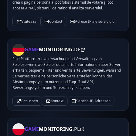
crea o pagină personală, pot folosi sistemul de votare și pot
accesa API-ul, sistemul de rating și analiza serverului.
Vizitează
Contact
Adrese IP ale serviciului
GAME
MONITORING
.DE
Eine Plattform zur Überwachung und Verwaltung von
Spieleservern, wo Spieler detaillierte Informationen über Server
erhalten, bequeme Filter und verifizierte Bewertungen, während
Serverbesitzer eine persönliche Seite erstellen können, das
Abstimmungssystem nutzen und Zugriff auf API,
Bewertungssystem und Serveranalytik haben.
Besuchen
Kontakt
Service-IP-Adressen
GAME
MONITORING
.PL