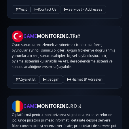
Visit
Contact Us
Service IP Addresses
GAME
MONITORING
.TR
Oyun sunucularını izlemek ve yönetmek için bir platform;
oyuncular ayrıntılı sunucu bilgileri, uygun filtreler ve doğrulanmış
yorumlar alırken, sunucu sahipleri kişisel sayfa oluşturabilir,
oylama sistemini kullanabilir ve API, derecelendirme sistemi ve
sunucu analitiğine erişim sağlayabilir.
Ziyaret Et
İletişim
Hizmet IP Adresleri
GAME
MONITORING
.RO
O platformă pentru monitorizarea și gestionarea serverelor de
joc, unde jucătorii primesc informații detaliate despre servere,
filtre convenabile și recenzii verificate; proprietarii de servere pot