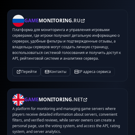
GAME
MONITORING
.RU
Платформа для мониторинга и управления игровыми
серверами, где игроки получают детальную информацию о
серверах, удобные фильтры и подтвержденные отзывы, а
владельцы серверов могут создать личную страницу,
воспользоваться системой голосования и получить доступ к
API, рейтинговой системе и аналитике сервера.
Перейти
Контакты
IP адреса сервиса
GAME
MONITORING
.NET
A platform for monitoring and managing game servers where
players receive detailed information about servers, convenient
filters, and verified reviews, while server owners can create a
personal page, use the voting system, and access the API, rating
system, and server analytics.