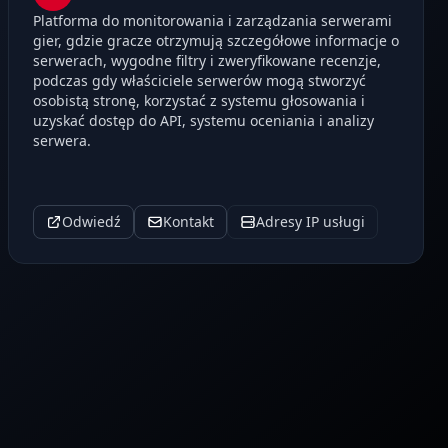
Platforma do monitorowania i zarządzania serwerami
gier, gdzie gracze otrzymują szczegółowe informacje o
serwerach, wygodne filtry i zweryfikowane recenzje,
podczas gdy właściciele serwerów mogą stworzyć
osobistą stronę, korzystać z systemu głosowania i
uzyskać dostęp do API, systemu oceniania i analizy
serwera.
Odwiedź
Kontakt
Adresy IP usługi