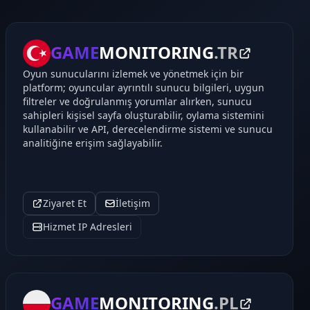
GAME
MONITORING
.TR
Oyun sunucularını izlemek ve yönetmek için bir
platform; oyuncular ayrıntılı sunucu bilgileri, uygun
filtreler ve doğrulanmış yorumlar alırken, sunucu
sahipleri kişisel sayfa oluşturabilir, oylama sistemini
kullanabilir ve API, derecelendirme sistemi ve sunucu
analitiğine erişim sağlayabilir.
Ziyaret Et
İletişim
Hizmet IP Adresleri
GAME
MONITORING
.PL