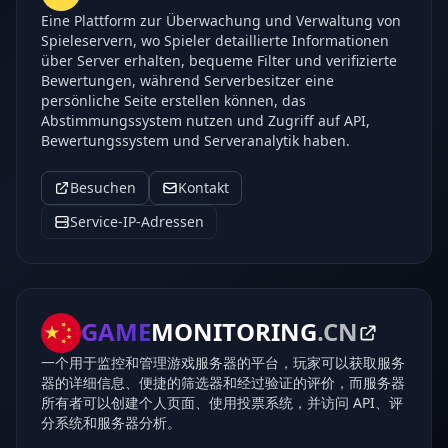
Eine Plattform zur Überwachung und Verwaltung von
Spieleservern, wo Spieler detaillierte Informationen
über Server erhalten, bequeme Filter und verifizierte
Bewertungen, während Serverbesitzer eine
persönliche Seite erstellen können, das
Abstimmungssystem nutzen und Zugriff auf API,
Bewertungssystem und Serveranalytik haben.
Besuchen
Kontakt
Service-IP-Adressen
GAME
MONITORING
.CN
一个用于监控和管理游戏服务器的平台，玩家可以获取服务
器的详细信息、便捷的筛选器和经过验证的评价，而服务器
所有者可以创建个人页面、使用投票系统，并访问 API、评
分系统和服务器分析。