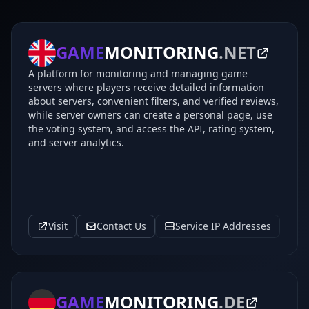
GAME
MONITORING
.NET
A platform for monitoring and managing game
servers where players receive detailed information
about servers, convenient filters, and verified reviews,
while server owners can create a personal page, use
the voting system, and access the API, rating system,
and server analytics.
Visit
Contact Us
Service IP Addresses
GAME
MONITORING
.DE