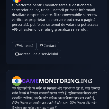
O platformă pentru monitorizarea și gestionarea
serverelor de joc, unde jucătorii primesc informații
detaliate despre servere, filtre convenabile și recenzii
verificate; proprietarii de servere pot crea o pagină
personală, pot folosi sistemul de votare și pot accesa
API-ul, sistemul de rating și analiza serverului.
Vizitează
Contact
Adrese IP ale serviciului
GAME
MONITORING
.IN
एक प्लेटफॉर्म जो गेम सर्वरों की निगरानी और प्रबंधन के लिए है, जहां खिलाड़ी
सर्वरों के बारे में विस्तृत जानकारी प्राप्त करते हैं, सुविधाजनक फ़िल्टर और
सत्यापित समीक्षाएं, जबकि सर्वर मालिक एक व्यक्तिगत पृष्ठ बना सकते हैं,
वोटिंग सिस्टम का उपयोग कर सकते हैं और API, रेटिंग सिस्टम और सर्वर
विश्लेषण तक पहुंच प्राप्त कर सकते हैं।