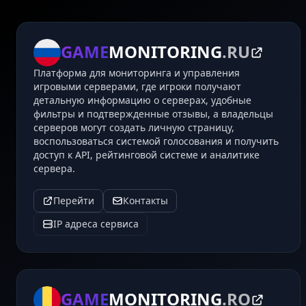
GAME
MONITORING
.RU
Платформа для мониторинга и управления
игровыми серверами, где игроки получают
детальную информацию о серверах, удобные
фильтры и подтвержденные отзывы, а владельцы
серверов могут создать личную страницу,
воспользоваться системой голосования и получить
доступ к API, рейтинговой системе и аналитике
сервера.
Перейти
Контакты
IP адреса сервиса
GAME
MONITORING
.RO