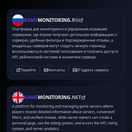
GAME
MONITORING
.RU
Платформа для мониторинга и управления игровыми
серверами, где игроки получают детальную информацию о
серверах, удобные фильтры и подтвержденные отзывы, а
владельцы серверов могут создать личную страницу,
воспользоваться системой голосования и получить доступ к
API, рейтинговой системе и аналитике сервера.
Перейти
Контакты
IP адреса сервиса
GAME
MONITORING
.NET
A platform for monitoring and managing game servers where
players receive detailed information about servers, convenient
filters, and verified reviews, while server owners can create a
personal page, use the voting system, and access the API, rating
system, and server analytics.