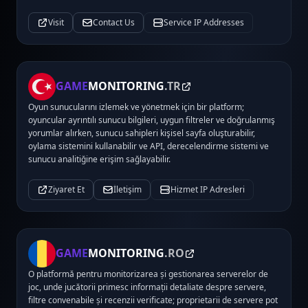
Visit
Contact Us
Service IP Addresses
GAME
MONITORING
.TR
Oyun sunucularını izlemek ve yönetmek için bir platform;
oyuncular ayrıntılı sunucu bilgileri, uygun filtreler ve doğrulanmış
yorumlar alırken, sunucu sahipleri kişisel sayfa oluşturabilir,
oylama sistemini kullanabilir ve API, derecelendirme sistemi ve
sunucu analitiğine erişim sağlayabilir.
Ziyaret Et
İletişim
Hizmet IP Adresleri
GAME
MONITORING
.RO
O platformă pentru monitorizarea și gestionarea serverelor de
joc, unde jucătorii primesc informații detaliate despre servere,
filtre convenabile și recenzii verificate; proprietarii de servere pot