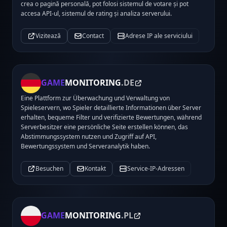
crea o pagină personală, pot folosi sistemul de votare și pot
accesa API-ul, sistemul de rating și analiza serverului.
Vizitează
Contact
Adrese IP ale serviciului
GAME
MONITORING
.DE
Eine Plattform zur Überwachung und Verwaltung von
Spieleservern, wo Spieler detaillierte Informationen über Server
erhalten, bequeme Filter und verifizierte Bewertungen, während
Serverbesitzer eine persönliche Seite erstellen können, das
Abstimmungssystem nutzen und Zugriff auf API,
Bewertungssystem und Serveranalytik haben.
Besuchen
Kontakt
Service-IP-Adressen
GAME
MONITORING
.PL