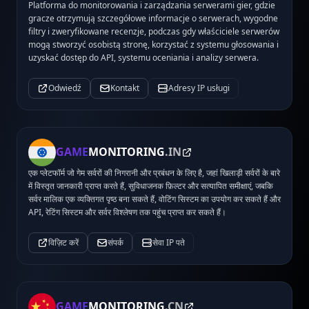
Platforma do monitorowania i zarządzania serwerami gier, gdzie
gracze otrzymują szczegółowe informacje o serwerach, wygodne
filtry i zweryfikowane recenzje, podczas gdy właściciele serwerów
mogą stworzyć osobistą stronę, korzystać z systemu głosowania i
uzyskać dostęp do API, systemu oceniania i analizy serwera.
Odwiedź
Kontakt
Adresy IP usługi
GAME
MONITORING
.IN
एक प्लेटफॉर्म जो गेम सर्वरों की निगरानी और प्रबंधन के लिए है, जहां खिलाड़ी सर्वरों के बारे
में विस्तृत जानकारी प्राप्त करते हैं, सुविधाजनक फ़िल्टर और सत्यापित समीक्षाएं, जबकि
सर्वर मालिक एक व्यक्तिगत पृष्ठ बना सकते हैं, वोटिंग सिस्टम का उपयोग कर सकते हैं और
API, रेटिंग सिस्टम और सर्वर विश्लेषण तक पहुंच प्राप्त कर सकते हैं।
विज़िट करें
संपर्क
सेवा IP पते
GAME
MONITORING
.CN