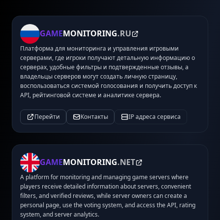
GAME
MONITORING
.RU
Платформа для мониторинга и управления игровыми
серверами, где игроки получают детальную информацию о
серверах, удобные фильтры и подтвержденные отзывы, а
владельцы серверов могут создать личную страницу,
воспользоваться системой голосования и получить доступ к
API, рейтинговой системе и аналитике сервера.
Перейти
Контакты
IP адреса сервиса
GAME
MONITORING
.NET
A platform for monitoring and managing game servers where
players receive detailed information about servers, convenient
filters, and verified reviews, while server owners can create a
personal page, use the voting system, and access the API, rating
system, and server analytics.