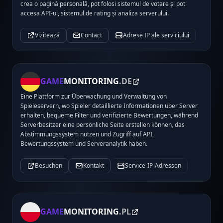
crea o pagină personală, pot folosi sistemul de votare și pot
accesa API-ul, sistemul de rating și analiza serverului.
Vizitează
Contact
Adrese IP ale serviciului
GAME
MONITORING
.DE
Eine Plattform zur Überwachung und Verwaltung von
Spieleservern, wo Spieler detaillierte Informationen über Server
erhalten, bequeme Filter und verifizierte Bewertungen, während
Serverbesitzer eine persönliche Seite erstellen können, das
Abstimmungssystem nutzen und Zugriff auf API,
Bewertungssystem und Serveranalytik haben.
Besuchen
Kontakt
Service-IP-Adressen
GAME
MONITORING
.PL