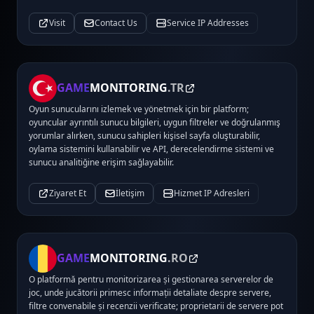
Visit
Contact Us
Service IP Addresses
GAME
MONITORING
.TR
Oyun sunucularını izlemek ve yönetmek için bir platform;
oyuncular ayrıntılı sunucu bilgileri, uygun filtreler ve doğrulanmış
yorumlar alırken, sunucu sahipleri kişisel sayfa oluşturabilir,
oylama sistemini kullanabilir ve API, derecelendirme sistemi ve
sunucu analitiğine erişim sağlayabilir.
Ziyaret Et
İletişim
Hizmet IP Adresleri
GAME
MONITORING
.RO
O platformă pentru monitorizarea și gestionarea serverelor de
joc, unde jucătorii primesc informații detaliate despre servere,
filtre convenabile și recenzii verificate; proprietarii de servere pot