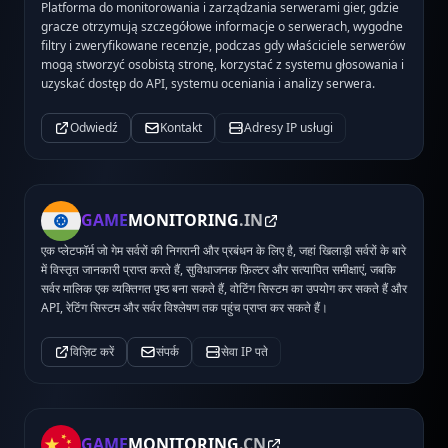
Platforma do monitorowania i zarządzania serwerami gier, gdzie
gracze otrzymują szczegółowe informacje o serwerach, wygodne
filtry i zweryfikowane recenzje, podczas gdy właściciele serwerów
mogą stworzyć osobistą stronę, korzystać z systemu głosowania i
uzyskać dostęp do API, systemu oceniania i analizy serwera.
Odwiedź
Kontakt
Adresy IP usługi
GAME
MONITORING
.IN
एक प्लेटफॉर्म जो गेम सर्वरों की निगरानी और प्रबंधन के लिए है, जहां खिलाड़ी सर्वरों के बारे
में विस्तृत जानकारी प्राप्त करते हैं, सुविधाजनक फ़िल्टर और सत्यापित समीक्षाएं, जबकि
सर्वर मालिक एक व्यक्तिगत पृष्ठ बना सकते हैं, वोटिंग सिस्टम का उपयोग कर सकते हैं और
API, रेटिंग सिस्टम और सर्वर विश्लेषण तक पहुंच प्राप्त कर सकते हैं।
विज़िट करें
संपर्क
सेवा IP पते
GAME
MONITORING
.CN