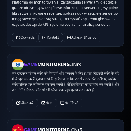
Platforma do monitorowania i zarządzania serwerami gier, gdzie
gracze otrzymują szczegółowe informacje o serwerach, wygodne
filtry i zweryfikowane recenzje, podczas gdy właściciele serwerów
mogą stworzyć osobistą stronę, korzystać z systemu głosowania i
uzyskać dostęp do API, systemu oceniania i analizy serwera.
Odwiedź
Kontakt
Adresy IP usługi
GAME
MONITORING
.IN
एक प्लेटफॉर्म जो गेम सर्वरों की निगरानी और प्रबंधन के लिए है, जहां खिलाड़ी सर्वरों के बारे
में विस्तृत जानकारी प्राप्त करते हैं, सुविधाजनक फ़िल्टर और सत्यापित समीक्षाएं, जबकि
सर्वर मालिक एक व्यक्तिगत पृष्ठ बना सकते हैं, वोटिंग सिस्टम का उपयोग कर सकते हैं और
API, रेटिंग सिस्टम और सर्वर विश्लेषण तक पहुंच प्राप्त कर सकते हैं।
विज़िट करें
संपर्क
सेवा IP पते
GAME
MONITORING
.CN