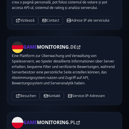
crea o pagină personală, pot folosi sistemul de votare și pot
accesa API-ul, sistemul de rating și analiza serverului.
Vizitează
Contact
Adrese IP ale serviciului
GAME
MONITORING
.DE
Eine Plattform zur Überwachung und Verwaltung von
Spieleservern, wo Spieler detaillierte Informationen über Server
erhalten, bequeme Filter und verifizierte Bewertungen, während
Serverbesitzer eine persönliche Seite erstellen können, das
Abstimmungssystem nutzen und Zugriff auf API,
Bewertungssystem und Serveranalytik haben.
Besuchen
Kontakt
Service-IP-Adressen
GAME
MONITORING
.PL