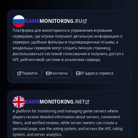
GAME
MONITORING
.RU
Платформа для мониторинга и управления игровыми
серверами, где игроки получают детальную информацию о
серверах, удобные фильтры и подтвержденные отзывы, а
владельцы серверов могут создать личную страницу,
воспользоваться системой голосования и получить доступ к
API, рейтинговой системе и аналитике сервера.
Перейти
Контакты
IP адреса сервиса
GAME
MONITORING
.NET
A platform for monitoring and managing game servers where
players receive detailed information about servers, convenient
filters, and verified reviews, while server owners can create a
personal page, use the voting system, and access the API, rating
system, and server analytics.