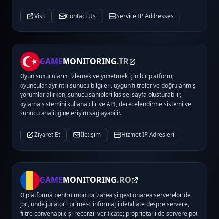
Visit
Contact Us
Service IP Addresses
GAME
MONITORING
.TR
Oyun sunucularını izlemek ve yönetmek için bir platform;
oyuncular ayrıntılı sunucu bilgileri, uygun filtreler ve doğrulanmış
yorumlar alırken, sunucu sahipleri kişisel sayfa oluşturabilir,
oylama sistemini kullanabilir ve API, derecelendirme sistemi ve
sunucu analitiğine erişim sağlayabilir.
Ziyaret Et
İletişim
Hizmet IP Adresleri
GAME
MONITORING
.RO
O platformă pentru monitorizarea și gestionarea serverelor de
joc, unde jucătorii primesc informații detaliate despre servere,
filtre convenabile și recenzii verificate; proprietarii de servere pot