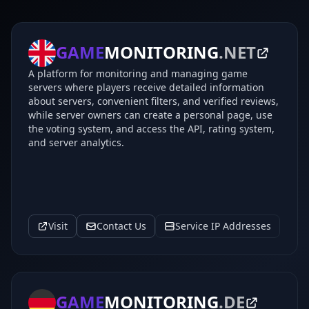
GAME
MONITORING
.NET
A platform for monitoring and managing game
servers where players receive detailed information
about servers, convenient filters, and verified reviews,
while server owners can create a personal page, use
the voting system, and access the API, rating system,
and server analytics.
Visit
Contact Us
Service IP Addresses
GAME
MONITORING
.DE