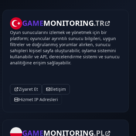
GAME
MONITORING
.TR
Oyun sunucularını izlemek ve yönetmek için bir
platform; oyuncular ayrıntılı sunucu bilgileri, uygun
filtreler ve doğrulanmış yorumlar alırken, sunucu
sahipleri kişisel sayfa oluşturabilir, oylama sistemini
kullanabilir ve API, derecelendirme sistemi ve sunucu
analitiğine erişim sağlayabilir.
Ziyaret Et
İletişim
Hizmet IP Adresleri
GAME
MONITORING
.PL