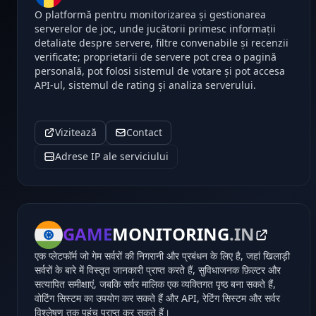
O platformă pentru monitorizarea și gestionarea
serverelor de joc, unde jucătorii primesc informații
detaliate despre servere, filtre convenabile și recenzii
verificate; proprietarii de servere pot crea o pagină
personală, pot folosi sistemul de votare și pot accesa
API-ul, sistemul de rating și analiza serverului.
Vizitează
Contact
Adrese IP ale serviciului
GAME
MONITORING
.IN
एक प्लेटफॉर्म जो गेम सर्वरों की निगरानी और प्रबंधन के लिए है, जहां खिलाड़ी
सर्वरों के बारे में विस्तृत जानकारी प्राप्त करते हैं, सुविधाजनक फ़िल्टर और
सत्यापित समीक्षाएं, जबकि सर्वर मालिक एक व्यक्तिगत पृष्ठ बना सकते हैं,
वोटिंग सिस्टम का उपयोग कर सकते हैं और API, रेटिंग सिस्टम और सर्वर
विश्लेषण तक पहुंच प्राप्त कर सकते हैं।