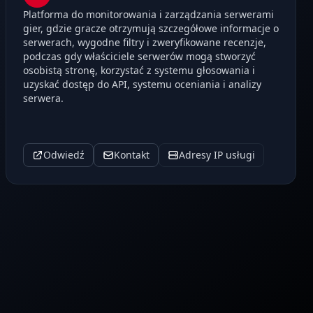
Platforma do monitorowania i zarządzania serwerami
gier, gdzie gracze otrzymują szczegółowe informacje o
serwerach, wygodne filtry i zweryfikowane recenzje,
podczas gdy właściciele serwerów mogą stworzyć
osobistą stronę, korzystać z systemu głosowania i
uzyskać dostęp do API, systemu oceniania i analizy
serwera.
Odwiedź
Kontakt
Adresy IP usługi