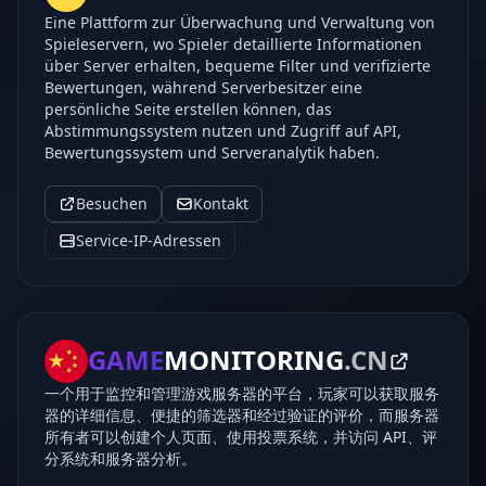
Eine Plattform zur Überwachung und Verwaltung von
Spieleservern, wo Spieler detaillierte Informationen
über Server erhalten, bequeme Filter und verifizierte
Bewertungen, während Serverbesitzer eine
persönliche Seite erstellen können, das
Abstimmungssystem nutzen und Zugriff auf API,
Bewertungssystem und Serveranalytik haben.
Besuchen
Kontakt
Service-IP-Adressen
GAME
MONITORING
.CN
一个用于监控和管理游戏服务器的平台，玩家可以获取服务
器的详细信息、便捷的筛选器和经过验证的评价，而服务器
所有者可以创建个人页面、使用投票系统，并访问 API、评
分系统和服务器分析。