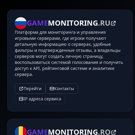
GAME
MONITORING
.RU
Платформа для мониторинга и управления
игровыми серверами, где игроки получают
детальную информацию о серверах, удобные
фильтры и подтвержденные отзывы, а владельцы
серверов могут создать личную страницу,
воспользоваться системой голосования и получить
доступ к API, рейтинговой системе и аналитике
сервера.
Перейти
Контакты
IP адреса сервиса
GAME
MONITORING
.RO