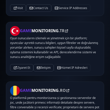
Visit
Contact Us
Service IP Addresses
GAME
MONITORING
.TR
Oyun sunucularını izlemek ve yönetmek için bir platform;
oyuncular ayrıntılı sunucu bilgileri, uygun filtreler ve doğrulanmış
yorumlar alırken, sunucu sahipleri kişisel sayfa oluşturabilir,
oylama sistemini kullanabilir ve API, derecelendirme sistemi ve
sunucu analitiğine erişim sağlayabilir.
Ziyaret Et
İletişim
Hizmet IP Adresleri
GAME
MONITORING
.RO
O platformă pentru monitorizarea și gestionarea serverelor de
joc, unde jucătorii primesc informații detaliate despre servere,
filtre convenabile și recenzii verificate; proprietarii de servere pot