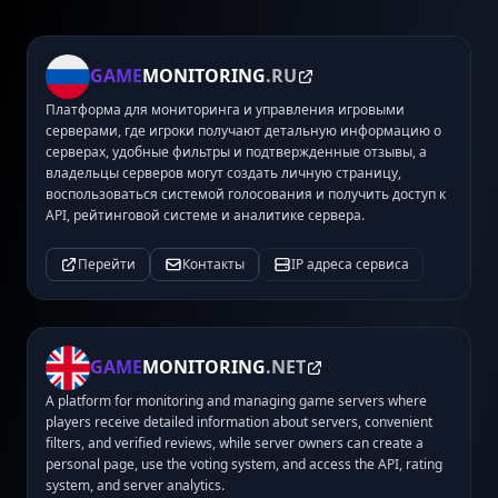
GAME
MONITORING
.RU
Платформа для мониторинга и управления игровыми
серверами, где игроки получают детальную информацию о
серверах, удобные фильтры и подтвержденные отзывы, а
владельцы серверов могут создать личную страницу,
воспользоваться системой голосования и получить доступ к
API, рейтинговой системе и аналитике сервера.
Перейти
Контакты
IP адреса сервиса
GAME
MONITORING
.NET
A platform for monitoring and managing game servers where
players receive detailed information about servers, convenient
filters, and verified reviews, while server owners can create a
personal page, use the voting system, and access the API, rating
system, and server analytics.