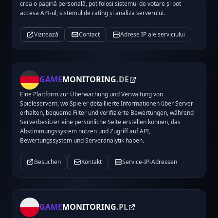
crea o pagină personală, pot folosi sistemul de votare și pot
accesa API-ul, sistemul de rating și analiza serverului.
Vizitează
Contact
Adrese IP ale serviciului
GAME
MONITORING
.DE
Eine Plattform zur Überwachung und Verwaltung von
Spieleservern, wo Spieler detaillierte Informationen über Server
erhalten, bequeme Filter und verifizierte Bewertungen, während
Serverbesitzer eine persönliche Seite erstellen können, das
Abstimmungssystem nutzen und Zugriff auf API,
Bewertungssystem und Serveranalytik haben.
Besuchen
Kontakt
Service-IP-Adressen
GAME
MONITORING
.PL