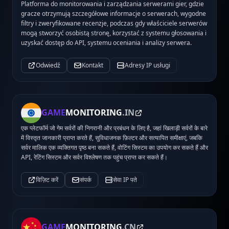
Platforma do monitorowania i zarządzania serwerami gier, gdzie
gracze otrzymują szczegółowe informacje o serwerach, wygodne
filtry i zweryfikowane recenzje, podczas gdy właściciele serwerów
mogą stworzyć osobistą stronę, korzystać z systemu głosowania i
uzyskać dostęp do API, systemu oceniania i analizy serwera.
Odwiedź
Kontakt
Adresy IP usługi
GAME
MONITORING
.IN
एक प्लेटफॉर्म जो गेम सर्वरों की निगरानी और प्रबंधन के लिए है, जहां खिलाड़ी सर्वरों के बारे
में विस्तृत जानकारी प्राप्त करते हैं, सुविधाजनक फ़िल्टर और सत्यापित समीक्षाएं, जबकि
सर्वर मालिक एक व्यक्तिगत पृष्ठ बना सकते हैं, वोटिंग सिस्टम का उपयोग कर सकते हैं और
API, रेटिंग सिस्टम और सर्वर विश्लेषण तक पहुंच प्राप्त कर सकते हैं।
विज़िट करें
संपर्क
सेवा IP पते
GAME
MONITORING
.CN