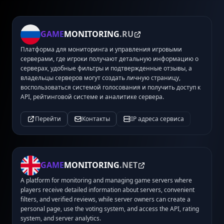
GAME
MONITORING
.RU
Платформа для мониторинга и управления игровыми
серверами, где игроки получают детальную информацию о
серверах, удобные фильтры и подтвержденные отзывы, а
владельцы серверов могут создать личную страницу,
воспользоваться системой голосования и получить доступ к
API, рейтинговой системе и аналитике сервера.
Перейти
Контакты
IP адреса сервиса
GAME
MONITORING
.NET
A platform for monitoring and managing game servers where
players receive detailed information about servers, convenient
filters, and verified reviews, while server owners can create a
personal page, use the voting system, and access the API, rating
system, and server analytics.