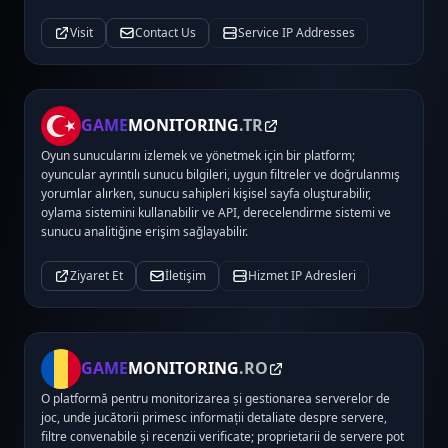
Visit
Contact Us
Service IP Addresses
GAME
MONITORING
.TR
Oyun sunucularını izlemek ve yönetmek için bir platform;
oyuncular ayrıntılı sunucu bilgileri, uygun filtreler ve doğrulanmış
yorumlar alırken, sunucu sahipleri kişisel sayfa oluşturabilir,
oylama sistemini kullanabilir ve API, derecelendirme sistemi ve
sunucu analitiğine erişim sağlayabilir.
Ziyaret Et
İletişim
Hizmet IP Adresleri
GAME
MONITORING
.RO
O platformă pentru monitorizarea și gestionarea serverelor de
joc, unde jucătorii primesc informații detaliate despre servere,
filtre convenabile și recenzii verificate; proprietarii de servere pot