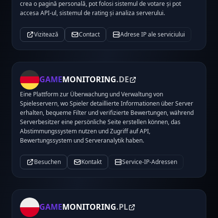
crea o pagină personală, pot folosi sistemul de votare și pot
accesa API-ul, sistemul de rating și analiza serverului.
Vizitează
Contact
Adrese IP ale serviciului
GAME
MONITORING
.DE
Eine Plattform zur Überwachung und Verwaltung von
Spieleservern, wo Spieler detaillierte Informationen über Server
erhalten, bequeme Filter und verifizierte Bewertungen, während
Serverbesitzer eine persönliche Seite erstellen können, das
Abstimmungssystem nutzen und Zugriff auf API,
Bewertungssystem und Serveranalytik haben.
Besuchen
Kontakt
Service-IP-Adressen
GAME
MONITORING
.PL