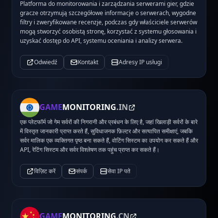
Platforma do monitorowania i zarządzania serwerami gier, gdzie
gracze otrzymują szczegółowe informacje o serwerach, wygodne
filtry i zweryfikowane recenzje, podczas gdy właściciele serwerów
mogą stworzyć osobistą stronę, korzystać z systemu głosowania i
uzyskać dostęp do API, systemu oceniania i analizy serwera.
Odwiedź
Kontakt
Adresy IP usługi
GAME
MONITORING
.IN
एक प्लेटफॉर्म जो गेम सर्वरों की निगरानी और प्रबंधन के लिए है, जहां खिलाड़ी सर्वरों के बारे
में विस्तृत जानकारी प्राप्त करते हैं, सुविधाजनक फ़िल्टर और सत्यापित समीक्षाएं, जबकि
सर्वर मालिक एक व्यक्तिगत पृष्ठ बना सकते हैं, वोटिंग सिस्टम का उपयोग कर सकते हैं और
API, रेटिंग सिस्टम और सर्वर विश्लेषण तक पहुंच प्राप्त कर सकते हैं।
विज़िट करें
संपर्क
सेवा IP पते
GAME
MONITORING
.CN