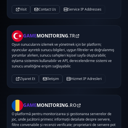
Visit
Contact Us
Service IP Addresses
GAME
MONITORING
.TR
Oyun sunucularını izlemek ve yönetmek için bir platform;
oyuncular ayrıntılı sunucu bilgileri, uygun filtreler ve doğrulanmış
yorumlar alırken, sunucu sahipleri kişisel sayfa oluşturabilir,
oylama sistemini kullanabilir ve API, derecelendirme sistemi ve
sunucu analitiğine erişim sağlayabilir.
Ziyaret Et
İletişim
Hizmet IP Adresleri
GAME
MONITORING
.RO
O platformă pentru monitorizarea și gestionarea serverelor de
joc, unde jucătorii primesc informații detaliate despre servere,
filtre convenabile și recenzii verificate; proprietarii de servere pot