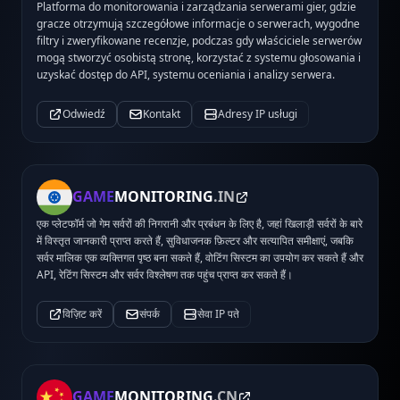
Platforma do monitorowania i zarządzania serwerami gier, gdzie
gracze otrzymują szczegółowe informacje o serwerach, wygodne
filtry i zweryfikowane recenzje, podczas gdy właściciele serwerów
mogą stworzyć osobistą stronę, korzystać z systemu głosowania i
uzyskać dostęp do API, systemu oceniania i analizy serwera.
Odwiedź
Kontakt
Adresy IP usługi
GAME
MONITORING
.IN
एक प्लेटफॉर्म जो गेम सर्वरों की निगरानी और प्रबंधन के लिए है, जहां खिलाड़ी सर्वरों के बारे
में विस्तृत जानकारी प्राप्त करते हैं, सुविधाजनक फ़िल्टर और सत्यापित समीक्षाएं, जबकि
सर्वर मालिक एक व्यक्तिगत पृष्ठ बना सकते हैं, वोटिंग सिस्टम का उपयोग कर सकते हैं और
API, रेटिंग सिस्टम और सर्वर विश्लेषण तक पहुंच प्राप्त कर सकते हैं।
विज़िट करें
संपर्क
सेवा IP पते
GAME
MONITORING
.CN