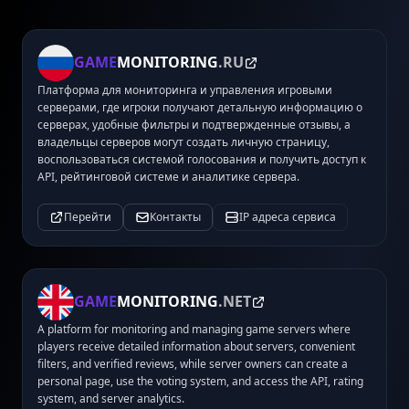
GAME
MONITORING
.RU
Платформа для мониторинга и управления игровыми
серверами, где игроки получают детальную информацию о
серверах, удобные фильтры и подтвержденные отзывы, а
владельцы серверов могут создать личную страницу,
воспользоваться системой голосования и получить доступ к
API, рейтинговой системе и аналитике сервера.
Перейти
Контакты
IP адреса сервиса
GAME
MONITORING
.NET
A platform for monitoring and managing game servers where
players receive detailed information about servers, convenient
filters, and verified reviews, while server owners can create a
personal page, use the voting system, and access the API, rating
system, and server analytics.