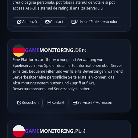
crea o pagină personală, pot folosi sistemul de votare și pot
accesa API-ul, sistemul de rating și analiza serverului.
Vizitează
Contact
Adrese IP ale serviciului
GAME
MONITORING
.DE
Eine Plattform zur Überwachung und Verwaltung von
Spieleservern, wo Spieler detaillierte Informationen über Server
erhalten, bequeme Filter und verifizierte Bewertungen, während
Serverbesitzer eine persönliche Seite erstellen können, das
Abstimmungssystem nutzen und Zugriff auf API,
Bewertungssystem und Serveranalytik haben.
Besuchen
Kontakt
Service-IP-Adressen
GAME
MONITORING
.PL