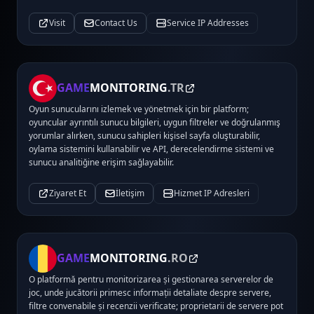
Visit
Contact Us
Service IP Addresses
GAME
MONITORING
.TR
Oyun sunucularını izlemek ve yönetmek için bir platform;
oyuncular ayrıntılı sunucu bilgileri, uygun filtreler ve doğrulanmış
yorumlar alırken, sunucu sahipleri kişisel sayfa oluşturabilir,
oylama sistemini kullanabilir ve API, derecelendirme sistemi ve
sunucu analitiğine erişim sağlayabilir.
Ziyaret Et
İletişim
Hizmet IP Adresleri
GAME
MONITORING
.RO
O platformă pentru monitorizarea și gestionarea serverelor de
joc, unde jucătorii primesc informații detaliate despre servere,
filtre convenabile și recenzii verificate; proprietarii de servere pot