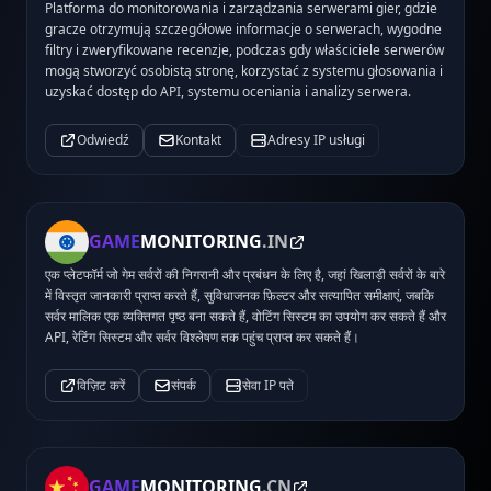
Platforma do monitorowania i zarządzania serwerami gier, gdzie
gracze otrzymują szczegółowe informacje o serwerach, wygodne
filtry i zweryfikowane recenzje, podczas gdy właściciele serwerów
mogą stworzyć osobistą stronę, korzystać z systemu głosowania i
uzyskać dostęp do API, systemu oceniania i analizy serwera.
Odwiedź
Kontakt
Adresy IP usługi
GAME
MONITORING
.IN
एक प्लेटफॉर्म जो गेम सर्वरों की निगरानी और प्रबंधन के लिए है, जहां खिलाड़ी सर्वरों के बारे
में विस्तृत जानकारी प्राप्त करते हैं, सुविधाजनक फ़िल्टर और सत्यापित समीक्षाएं, जबकि
सर्वर मालिक एक व्यक्तिगत पृष्ठ बना सकते हैं, वोटिंग सिस्टम का उपयोग कर सकते हैं और
API, रेटिंग सिस्टम और सर्वर विश्लेषण तक पहुंच प्राप्त कर सकते हैं।
विज़िट करें
संपर्क
सेवा IP पते
GAME
MONITORING
.CN