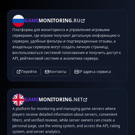
GAME
MONITORING
.RU
Платформа для мониторинга и управления игровыми
серверами, где игроки получают детальную информацию о
серверах, удобные фильтры и подтвержденные отзывы, а
владельцы серверов могут создать личную страницу,
воспользоваться системой голосования и получить доступ к
API, рейтинговой системе и аналитике сервера.
Перейти
Контакты
IP адреса сервиса
GAME
MONITORING
.NET
A platform for monitoring and managing game servers where
players receive detailed information about servers, convenient
filters, and verified reviews, while server owners can create a
personal page, use the voting system, and access the API, rating
system, and server analytics.