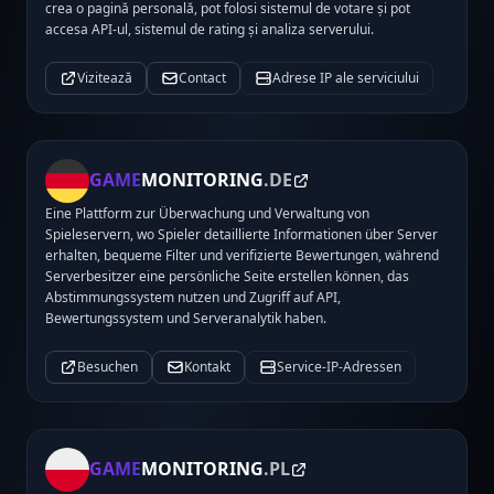
crea o pagină personală, pot folosi sistemul de votare și pot
accesa API-ul, sistemul de rating și analiza serverului.
Vizitează
Contact
Adrese IP ale serviciului
GAME
MONITORING
.DE
Eine Plattform zur Überwachung und Verwaltung von
Spieleservern, wo Spieler detaillierte Informationen über Server
erhalten, bequeme Filter und verifizierte Bewertungen, während
Serverbesitzer eine persönliche Seite erstellen können, das
Abstimmungssystem nutzen und Zugriff auf API,
Bewertungssystem und Serveranalytik haben.
Besuchen
Kontakt
Service-IP-Adressen
GAME
MONITORING
.PL