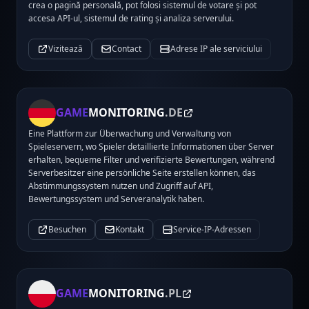
crea o pagină personală, pot folosi sistemul de votare și pot
accesa API-ul, sistemul de rating și analiza serverului.
Vizitează
Contact
Adrese IP ale serviciului
GAME
MONITORING
.DE
Eine Plattform zur Überwachung und Verwaltung von
Spieleservern, wo Spieler detaillierte Informationen über Server
erhalten, bequeme Filter und verifizierte Bewertungen, während
Serverbesitzer eine persönliche Seite erstellen können, das
Abstimmungssystem nutzen und Zugriff auf API,
Bewertungssystem und Serveranalytik haben.
Besuchen
Kontakt
Service-IP-Adressen
GAME
MONITORING
.PL