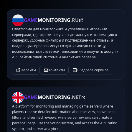
GAME
MONITORING
.RU
Платформа для мониторинга и управления игровыми
серверами, где игроки получают детальную информацию о
серверах, удобные фильтры и подтвержденные отзывы, а
владельцы серверов могут создать личную страницу,
воспользоваться системой голосования и получить доступ к
API, рейтинговой системе и аналитике сервера.
Перейти
Контакты
IP адреса сервиса
GAME
MONITORING
.NET
A platform for monitoring and managing game servers where
players receive detailed information about servers, convenient
filters, and verified reviews, while server owners can create a
personal page, use the voting system, and access the API, rating
system, and server analytics.