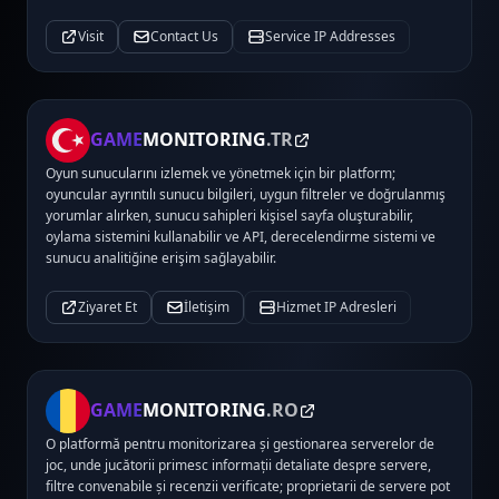
Visit
Contact Us
Service IP Addresses
GAME
MONITORING
.TR
Oyun sunucularını izlemek ve yönetmek için bir platform;
oyuncular ayrıntılı sunucu bilgileri, uygun filtreler ve doğrulanmış
yorumlar alırken, sunucu sahipleri kişisel sayfa oluşturabilir,
oylama sistemini kullanabilir ve API, derecelendirme sistemi ve
sunucu analitiğine erişim sağlayabilir.
Ziyaret Et
İletişim
Hizmet IP Adresleri
GAME
MONITORING
.RO
O platformă pentru monitorizarea și gestionarea serverelor de
joc, unde jucătorii primesc informații detaliate despre servere,
filtre convenabile și recenzii verificate; proprietarii de servere pot