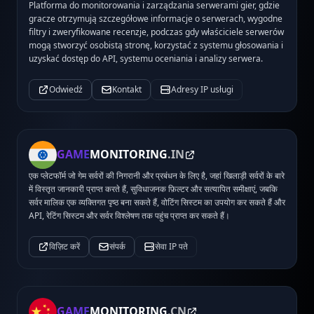
Platforma do monitorowania i zarządzania serwerami gier, gdzie
gracze otrzymują szczegółowe informacje o serwerach, wygodne
filtry i zweryfikowane recenzje, podczas gdy właściciele serwerów
mogą stworzyć osobistą stronę, korzystać z systemu głosowania i
uzyskać dostęp do API, systemu oceniania i analizy serwera.
Odwiedź
Kontakt
Adresy IP usługi
GAME
MONITORING
.IN
एक प्लेटफॉर्म जो गेम सर्वरों की निगरानी और प्रबंधन के लिए है, जहां खिलाड़ी सर्वरों के बारे
में विस्तृत जानकारी प्राप्त करते हैं, सुविधाजनक फ़िल्टर और सत्यापित समीक्षाएं, जबकि
सर्वर मालिक एक व्यक्तिगत पृष्ठ बना सकते हैं, वोटिंग सिस्टम का उपयोग कर सकते हैं और
API, रेटिंग सिस्टम और सर्वर विश्लेषण तक पहुंच प्राप्त कर सकते हैं।
विज़िट करें
संपर्क
सेवा IP पते
GAME
MONITORING
.CN