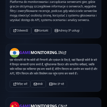
Platforma do monitorowania i zarządzania serwerami gier, gdzie
gracze otrzymują szczegółowe informacje o serwerach, wygodne
filtry i zweryfikowane recenzje, podczas gdy właściciele serwerów
mogą stworzyć osobistą stronę, korzystać z systemu głosowania i
uzyskać dostęp do API, systemu oceniania i analizy serwera.
Odwiedź
Kontakt
Adresy IP usługi
GAME
MONITORING
.IN
एक प्लेटफॉर्म जो गेम सर्वरों की निगरानी और प्रबंधन के लिए है, जहां खिलाड़ी सर्वरों के बारे
में विस्तृत जानकारी प्राप्त करते हैं, सुविधाजनक फ़िल्टर और सत्यापित समीक्षाएं, जबकि
सर्वर मालिक एक व्यक्तिगत पृष्ठ बना सकते हैं, वोटिंग सिस्टम का उपयोग कर सकते हैं और
API, रेटिंग सिस्टम और सर्वर विश्लेषण तक पहुंच प्राप्त कर सकते हैं।
विज़िट करें
संपर्क
सेवा IP पते
GAME
MONITORING
.CN