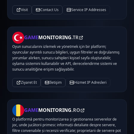
Visit
Contact Us
Service IP Addresses
GAME
MONITORING
.TR
Oyun sunucularını izlemek ve yönetmek için bir platform;
oyuncular ayrıntılı sunucu bilgileri, uygun filtreler ve doğrulanmış
yorumlar alırken, sunucu sahipleri kişisel sayfa oluşturabilir,
oylama sistemini kullanabilir ve API, derecelendirme sistemi ve
sunucu analitiğine erişim sağlayabilir.
Ziyaret Et
İletişim
Hizmet IP Adresleri
GAME
MONITORING
.RO
O platformă pentru monitorizarea și gestionarea serverelor de
joc, unde jucătorii primesc informații detaliate despre servere,
filtre convenabile și recenzii verificate; proprietarii de servere pot