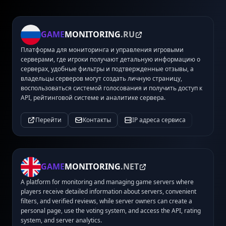
GAME
MONITORING
.RU
Платформа для мониторинга и управления игровыми
серверами, где игроки получают детальную информацию о
серверах, удобные фильтры и подтвержденные отзывы, а
владельцы серверов могут создать личную страницу,
воспользоваться системой голосования и получить доступ к
API, рейтинговой системе и аналитике сервера.
Перейти
Контакты
IP адреса сервиса
GAME
MONITORING
.NET
A platform for monitoring and managing game servers where
players receive detailed information about servers, convenient
filters, and verified reviews, while server owners can create a
personal page, use the voting system, and access the API, rating
system, and server analytics.