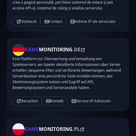
crea o pagină personală, pot folosi sistemul de votare și pot
accesa API-ul, sistemul de rating și analiza serverului.
Vizitează
Contact
Adrese IP ale serviciului
GAME
MONITORING
.DE
Eine Plattform zur Überwachung und Verwaltung von
Spieleservern, wo Spieler detaillierte Informationen über Server
erhalten, bequeme Filter und verifizierte Bewertungen, während
Serverbesitzer eine persönliche Seite erstellen können, das
Abstimmungssystem nutzen und Zugriff auf API,
Bewertungssystem und Serveranalytik haben.
Besuchen
Kontakt
Service-IP-Adressen
GAME
MONITORING
.PL