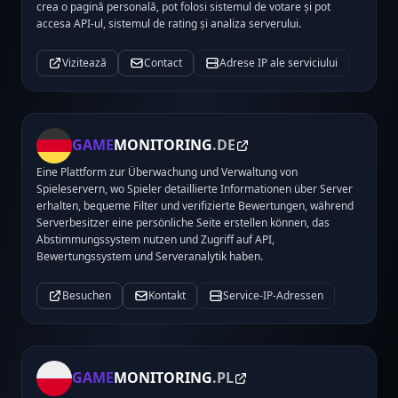
crea o pagină personală, pot folosi sistemul de votare și pot
accesa API-ul, sistemul de rating și analiza serverului.
Vizitează
Contact
Adrese IP ale serviciului
GAME
MONITORING
.DE
Eine Plattform zur Überwachung und Verwaltung von
Spieleservern, wo Spieler detaillierte Informationen über Server
erhalten, bequeme Filter und verifizierte Bewertungen, während
Serverbesitzer eine persönliche Seite erstellen können, das
Abstimmungssystem nutzen und Zugriff auf API,
Bewertungssystem und Serveranalytik haben.
Besuchen
Kontakt
Service-IP-Adressen
GAME
MONITORING
.PL