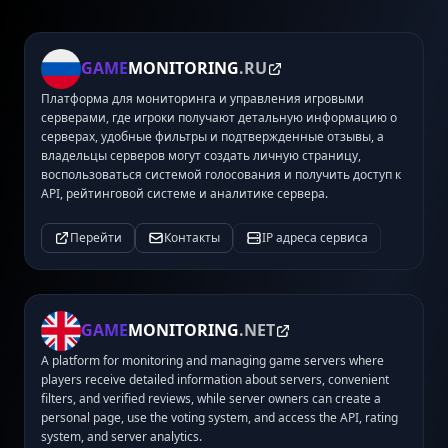
GAME
MONITORING
.RU
Платформа для мониторинга и управления игровыми
серверами, где игроки получают детальную информацию о
серверах, удобные фильтры и подтвержденные отзывы, а
владельцы серверов могут создать личную страницу,
воспользоваться системой голосования и получить доступ к
API, рейтинговой системе и аналитике сервера.
Перейти
Контакты
IP адреса сервиса
GAME
MONITORING
.NET
A platform for monitoring and managing game servers where
players receive detailed information about servers, convenient
filters, and verified reviews, while server owners can create a
personal page, use the voting system, and access the API, rating
system, and server analytics.