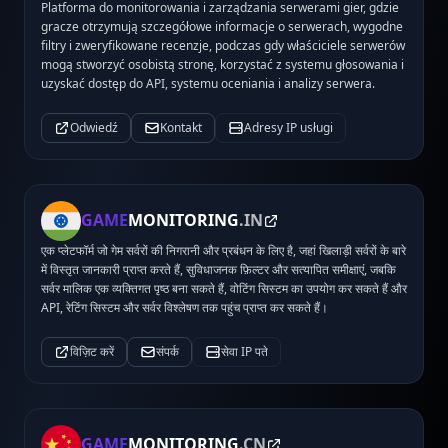
Platforma do monitorowania i zarządzania serwerami gier, gdzie
gracze otrzymują szczegółowe informacje o serwerach, wygodne
filtry i zweryfikowane recenzje, podczas gdy właściciele serwerów
mogą stworzyć osobistą stronę, korzystać z systemu głosowania i
uzyskać dostęp do API, systemu oceniania i analizy serwera.
Odwiedź
Kontakt
Adresy IP usługi
GAME
MONITORING
.IN
एक प्लेटफॉर्म जो गेम सर्वरों की निगरानी और प्रबंधन के लिए है, जहां खिलाड़ी सर्वरों के बारे
में विस्तृत जानकारी प्राप्त करते हैं, सुविधाजनक फ़िल्टर और सत्यापित समीक्षाएं, जबकि
सर्वर मालिक एक व्यक्तिगत पृष्ठ बना सकते हैं, वोटिंग सिस्टम का उपयोग कर सकते हैं और
API, रेटिंग सिस्टम और सर्वर विश्लेषण तक पहुंच प्राप्त कर सकते हैं।
विज़िट करें
संपर्क
सेवा IP पते
GAME
MONITORING
.CN