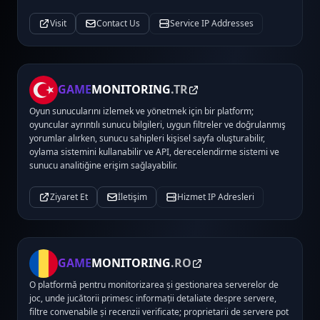
Visit
Contact Us
Service IP Addresses
GAME
MONITORING
.TR
Oyun sunucularını izlemek ve yönetmek için bir platform;
oyuncular ayrıntılı sunucu bilgileri, uygun filtreler ve doğrulanmış
yorumlar alırken, sunucu sahipleri kişisel sayfa oluşturabilir,
oylama sistemini kullanabilir ve API, derecelendirme sistemi ve
sunucu analitiğine erişim sağlayabilir.
Ziyaret Et
İletişim
Hizmet IP Adresleri
GAME
MONITORING
.RO
O platformă pentru monitorizarea și gestionarea serverelor de
joc, unde jucătorii primesc informații detaliate despre servere,
filtre convenabile și recenzii verificate; proprietarii de servere pot