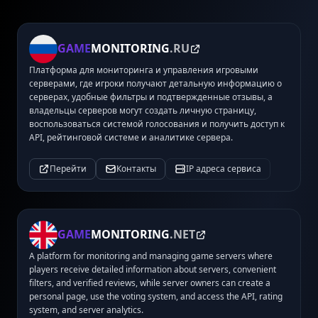
GAME
MONITORING
.RU
Платформа для мониторинга и управления игровыми
серверами, где игроки получают детальную информацию о
серверах, удобные фильтры и подтвержденные отзывы, а
владельцы серверов могут создать личную страницу,
воспользоваться системой голосования и получить доступ к
API, рейтинговой системе и аналитике сервера.
Перейти
Контакты
IP адреса сервиса
GAME
MONITORING
.NET
A platform for monitoring and managing game servers where
players receive detailed information about servers, convenient
filters, and verified reviews, while server owners can create a
personal page, use the voting system, and access the API, rating
system, and server analytics.