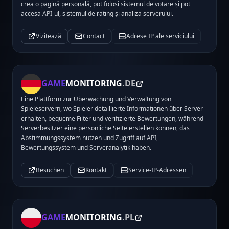
crea o pagină personală, pot folosi sistemul de votare și pot
accesa API-ul, sistemul de rating și analiza serverului.
Vizitează
Contact
Adrese IP ale serviciului
GAME
MONITORING
.DE
Eine Plattform zur Überwachung und Verwaltung von
Spieleservern, wo Spieler detaillierte Informationen über Server
erhalten, bequeme Filter und verifizierte Bewertungen, während
Serverbesitzer eine persönliche Seite erstellen können, das
Abstimmungssystem nutzen und Zugriff auf API,
Bewertungssystem und Serveranalytik haben.
Besuchen
Kontakt
Service-IP-Adressen
GAME
MONITORING
.PL