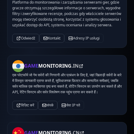
Platforma do monitorowania i zarządzania serwerami gier, gdzie
gracze otrzymują szczegółowe informacje o serwerach, wygodne
filtry i zweryfikowane recenzje, podczas gdy właściciele serwerów
mogą stworzyć osobistą stronę, korzystać z systemu głosowania i
uzyskać dostęp do API, systemu oceniania i analizy serwera.
Odwiedź
Kontakt
Adresy IP usługi
GAME
MONITORING
.IN
एक प्लेटफॉर्म जो गेम सर्वरों की निगरानी और प्रबंधन के लिए है, जहां खिलाड़ी सर्वरों के बारे
में विस्तृत जानकारी प्राप्त करते हैं, सुविधाजनक फ़िल्टर और सत्यापित समीक्षाएं, जबकि
सर्वर मालिक एक व्यक्तिगत पृष्ठ बना सकते हैं, वोटिंग सिस्टम का उपयोग कर सकते हैं और
API, रेटिंग सिस्टम और सर्वर विश्लेषण तक पहुंच प्राप्त कर सकते हैं।
विज़िट करें
संपर्क
सेवा IP पते
GAME
MONITORING
.CN