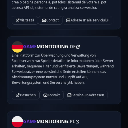
crea o pagină personală, pot folosi sistemul de votare și pot
accesa API-ul, sistemul de rating și analiza serverului.
Vizitează
Contact
Adrese IP ale serviciului
GAME
MONITORING
.DE
Eine Plattform zur Überwachung und Verwaltung von
Spieleservern, wo Spieler detaillierte Informationen über Server
erhalten, bequeme Filter und verifizierte Bewertungen, während
Serverbesitzer eine persönliche Seite erstellen können, das
Abstimmungssystem nutzen und Zugriff auf API,
Bewertungssystem und Serveranalytik haben.
Besuchen
Kontakt
Service-IP-Adressen
GAME
MONITORING
.PL