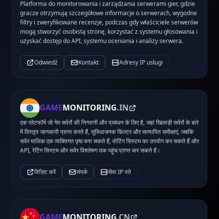
Platforma do monitorowania i zarządzania serwerami gier, gdzie
gracze otrzymują szczegółowe informacje o serwerach, wygodne
filtry i zweryfikowane recenzje, podczas gdy właściciele serwerów
mogą stworzyć osobistą stronę, korzystać z systemu głosowania i
uzyskać dostęp do API, systemu oceniania i analizy serwera.
Odwiedź
Kontakt
Adresy IP usługi
GAME
MONITORING
.IN
एक प्लेटफॉर्म जो गेम सर्वरों की निगरानी और प्रबंधन के लिए है, जहां खिलाड़ी सर्वरों के बारे
में विस्तृत जानकारी प्राप्त करते हैं, सुविधाजनक फ़िल्टर और सत्यापित समीक्षाएं, जबकि
सर्वर मालिक एक व्यक्तिगत पृष्ठ बना सकते हैं, वोटिंग सिस्टम का उपयोग कर सकते हैं और
API, रेटिंग सिस्टम और सर्वर विश्लेषण तक पहुंच प्राप्त कर सकते हैं।
विज़िट करें
संपर्क
सेवा IP पते
GAME
MONITORING
.CN