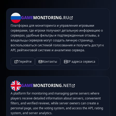
GAME
MONITORING
.RU
Платформа для мониторинга и управления игровыми
серверами, где игроки получают детальную информацию о
серверах, удобные фильтры и подтвержденные отзывы, а
владельцы серверов могут создать личную страницу,
воспользоваться системой голосования и получить доступ к
API, рейтинговой системе и аналитике сервера.
Перейти
Контакты
IP адреса сервиса
GAME
MONITORING
.NET
A platform for monitoring and managing game servers where
players receive detailed information about servers, convenient
filters, and verified reviews, while server owners can create a
personal page, use the voting system, and access the API, rating
system, and server analytics.