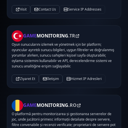
Visit
Contact Us
Service IP Addresses
GAME
MONITORING
.TR
Oyun sunucularını izlemek ve yönetmek için bir platform;
oyuncular ayrıntılı sunucu bilgileri, uygun filtreler ve doğrulanmış
yorumlar alırken, sunucu sahipleri kişisel sayfa oluşturabilir,
oylama sistemini kullanabilir ve API, derecelendirme sistemi ve
sunucu analitiğine erişim sağlayabilir.
Ziyaret Et
İletişim
Hizmet IP Adresleri
GAME
MONITORING
.RO
O platformă pentru monitorizarea și gestionarea serverelor de
joc, unde jucătorii primesc informații detaliate despre servere,
filtre convenabile și recenzii verificate; proprietarii de servere pot