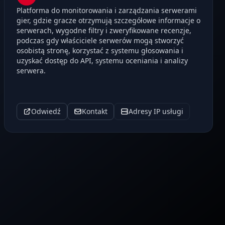
Platforma do monitorowania i zarządzania serwerami
gier, gdzie gracze otrzymują szczegółowe informacje o
serwerach, wygodne filtry i zweryfikowane recenzje,
podczas gdy właściciele serwerów mogą stworzyć
osobistą stronę, korzystać z systemu głosowania i
uzyskać dostęp do API, systemu oceniania i analizy
serwera.
Odwiedź
Kontakt
Adresy IP usługi