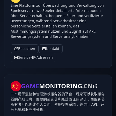
Eine Plattform zur Überwachung und Verwaltung von
Spieleservern, wo Spieler detaillierte Informationen
über Server erhalten, bequeme Filter und verifizierte
Bewertungen, während Serverbesitzer eine
persönliche Seite erstellen können, das
Abstimmungssystem nutzen und Zugriff auf API,
Bewertungssystem und Serveranalytik haben.
Besuchen
Kontakt
Service-IP-Adressen
GAME
MONITORING
.CN
一个用于监控和管理游戏服务器的平台，玩家可以获取服务
器的详细信息、便捷的筛选器和经过验证的评价，而服务器
所有者可以创建个人页面、使用投票系统，并访问 API、评
分系统和服务器分析。