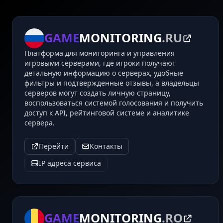
GAME
MONITORING
.RU
Платформа для мониторинга и управления
игровыми серверами, где игроки получают
детальную информацию о серверах, удобные
фильтры и подтвержденные отзывы, а владельцы
серверов могут создать личную страницу,
воспользоваться системой голосования и получить
доступ к API, рейтинговой системе и аналитике
сервера.
Перейти
Контакты
IP адреса сервиса
GAME
MONITORING
.RO