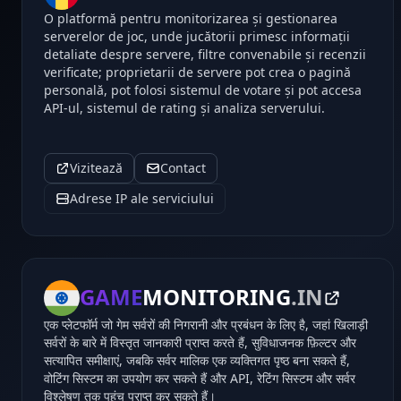
O platformă pentru monitorizarea și gestionarea
serverelor de joc, unde jucătorii primesc informații
detaliate despre servere, filtre convenabile și recenzii
verificate; proprietarii de servere pot crea o pagină
personală, pot folosi sistemul de votare și pot accesa
API-ul, sistemul de rating și analiza serverului.
Vizitează
Contact
Adrese IP ale serviciului
GAME
MONITORING
.IN
एक प्लेटफॉर्म जो गेम सर्वरों की निगरानी और प्रबंधन के लिए है, जहां खिलाड़ी
सर्वरों के बारे में विस्तृत जानकारी प्राप्त करते हैं, सुविधाजनक फ़िल्टर और
सत्यापित समीक्षाएं, जबकि सर्वर मालिक एक व्यक्तिगत पृष्ठ बना सकते हैं,
वोटिंग सिस्टम का उपयोग कर सकते हैं और API, रेटिंग सिस्टम और सर्वर
विश्लेषण तक पहुंच प्राप्त कर सकते हैं।