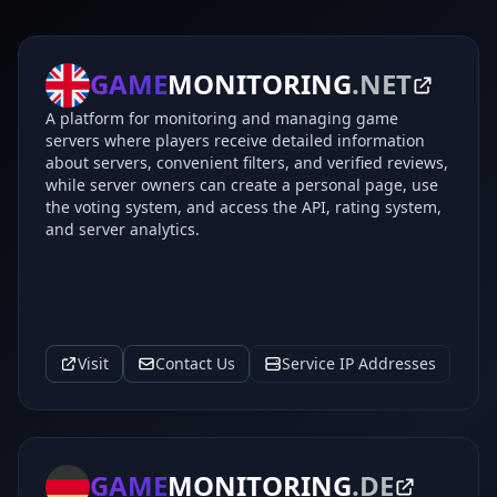
GAME
MONITORING
.NET
A platform for monitoring and managing game
servers where players receive detailed information
about servers, convenient filters, and verified reviews,
while server owners can create a personal page, use
the voting system, and access the API, rating system,
and server analytics.
Visit
Contact Us
Service IP Addresses
GAME
MONITORING
.DE