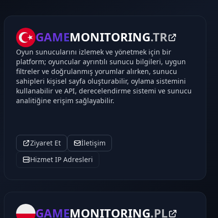
GAME
MONITORING
.TR
Oyun sunucularını izlemek ve yönetmek için bir
platform; oyuncular ayrıntılı sunucu bilgileri, uygun
filtreler ve doğrulanmış yorumlar alırken, sunucu
sahipleri kişisel sayfa oluşturabilir, oylama sistemini
kullanabilir ve API, derecelendirme sistemi ve sunucu
analitiğine erişim sağlayabilir.
Ziyaret Et
İletişim
Hizmet IP Adresleri
GAME
MONITORING
.PL