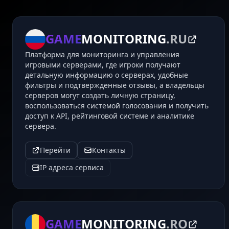
GAME
MONITORING
.RU
Платформа для мониторинга и управления
игровыми серверами, где игроки получают
детальную информацию о серверах, удобные
фильтры и подтвержденные отзывы, а владельцы
серверов могут создать личную страницу,
воспользоваться системой голосования и получить
доступ к API, рейтинговой системе и аналитике
сервера.
Перейти
Контакты
IP адреса сервиса
GAME
MONITORING
.RO