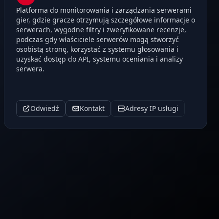
Platforma do monitorowania i zarządzania serwerami
gier, gdzie gracze otrzymują szczegółowe informacje o
serwerach, wygodne filtry i zweryfikowane recenzje,
podczas gdy właściciele serwerów mogą stworzyć
osobistą stronę, korzystać z systemu głosowania i
uzyskać dostęp do API, systemu oceniania i analizy
serwera.
Odwiedź
Kontakt
Adresy IP usługi