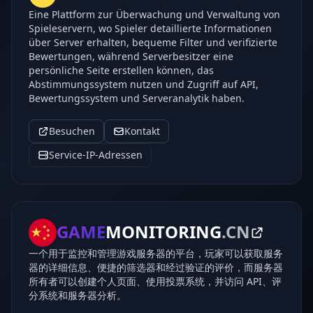
Eine Plattform zur Überwachung und Verwaltung von
Spieleservern, wo Spieler detaillierte Informationen
über Server erhalten, bequeme Filter und verifizierte
Bewertungen, während Serverbesitzer eine
persönliche Seite erstellen können, das
Abstimmungssystem nutzen und Zugriff auf API,
Bewertungssystem und Serveranalytik haben.
Besuchen
Kontakt
Service-IP-Adressen
GAME
MONITORING
.CN
一个用于监控和管理游戏服务器的平台，玩家可以获取服务
器的详细信息、便捷的筛选器和经过验证的评价，而服务器
所有者可以创建个人页面、使用投票系统，并访问 API、评
分系统和服务器分析。