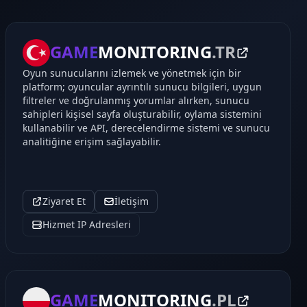
GAME
MONITORING
.TR
Oyun sunucularını izlemek ve yönetmek için bir
platform; oyuncular ayrıntılı sunucu bilgileri, uygun
filtreler ve doğrulanmış yorumlar alırken, sunucu
sahipleri kişisel sayfa oluşturabilir, oylama sistemini
kullanabilir ve API, derecelendirme sistemi ve sunucu
analitiğine erişim sağlayabilir.
Ziyaret Et
İletişim
Hizmet IP Adresleri
GAME
MONITORING
.PL