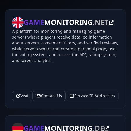
GAME
MONITORING
.NET
A platform for monitoring and managing game
servers where players receive detailed information
about servers, convenient filters, and verified reviews,
while server owners can create a personal page, use
the voting system, and access the API, rating system,
and server analytics.
Visit
Contact Us
Service IP Addresses
GAME
MONITORING
.DE