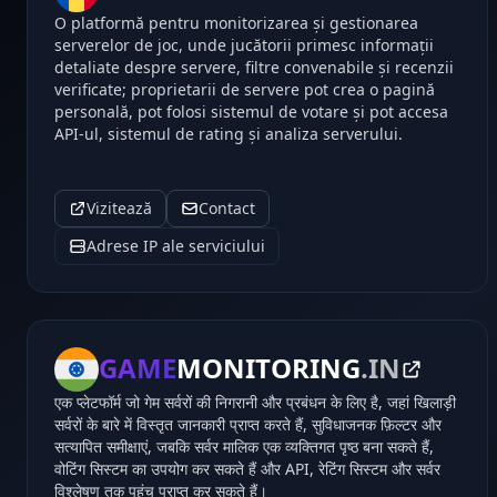
O platformă pentru monitorizarea și gestionarea
serverelor de joc, unde jucătorii primesc informații
detaliate despre servere, filtre convenabile și recenzii
verificate; proprietarii de servere pot crea o pagină
personală, pot folosi sistemul de votare și pot accesa
API-ul, sistemul de rating și analiza serverului.
Vizitează
Contact
Adrese IP ale serviciului
GAME
MONITORING
.IN
एक प्लेटफॉर्म जो गेम सर्वरों की निगरानी और प्रबंधन के लिए है, जहां खिलाड़ी
सर्वरों के बारे में विस्तृत जानकारी प्राप्त करते हैं, सुविधाजनक फ़िल्टर और
सत्यापित समीक्षाएं, जबकि सर्वर मालिक एक व्यक्तिगत पृष्ठ बना सकते हैं,
वोटिंग सिस्टम का उपयोग कर सकते हैं और API, रेटिंग सिस्टम और सर्वर
विश्लेषण तक पहुंच प्राप्त कर सकते हैं।