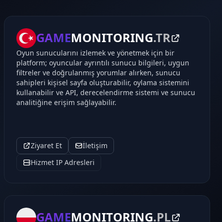
GAME
MONITORING
.TR
Oyun sunucularını izlemek ve yönetmek için bir
platform; oyuncular ayrıntılı sunucu bilgileri, uygun
filtreler ve doğrulanmış yorumlar alırken, sunucu
sahipleri kişisel sayfa oluşturabilir, oylama sistemini
kullanabilir ve API, derecelendirme sistemi ve sunucu
analitiğine erişim sağlayabilir.
Ziyaret Et
İletişim
Hizmet IP Adresleri
GAME
MONITORING
.PL