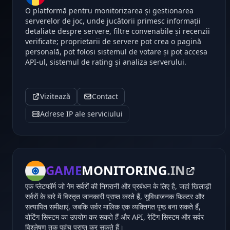
O platformă pentru monitorizarea și gestionarea
serverelor de joc, unde jucătorii primesc informații
detaliate despre servere, filtre convenabile și recenzii
verificate; proprietarii de servere pot crea o pagină
personală, pot folosi sistemul de votare și pot accesa
API-ul, sistemul de rating și analiza serverului.
Vizitează
Contact
Adrese IP ale serviciului
GAME
MONITORING
.IN
एक प्लेटफॉर्म जो गेम सर्वरों की निगरानी और प्रबंधन के लिए है, जहां खिलाड़ी
सर्वरों के बारे में विस्तृत जानकारी प्राप्त करते हैं, सुविधाजनक फ़िल्टर और
सत्यापित समीक्षाएं, जबकि सर्वर मालिक एक व्यक्तिगत पृष्ठ बना सकते हैं,
वोटिंग सिस्टम का उपयोग कर सकते हैं और API, रेटिंग सिस्टम और सर्वर
विश्लेषण तक पहुंच प्राप्त कर सकते हैं।