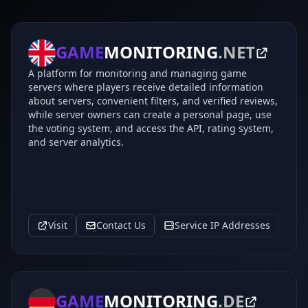
GAME
MONITORING
.NET
A platform for monitoring and managing game
servers where players receive detailed information
about servers, convenient filters, and verified reviews,
while server owners can create a personal page, use
the voting system, and access the API, rating system,
and server analytics.
Visit
Contact Us
Service IP Addresses
GAME
MONITORING
.DE