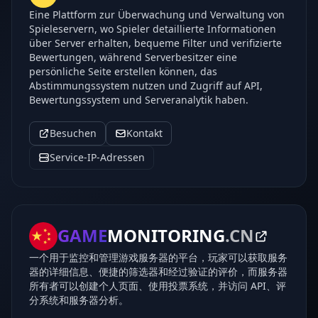
Eine Plattform zur Überwachung und Verwaltung von
Spieleservern, wo Spieler detaillierte Informationen
über Server erhalten, bequeme Filter und verifizierte
Bewertungen, während Serverbesitzer eine
persönliche Seite erstellen können, das
Abstimmungssystem nutzen und Zugriff auf API,
Bewertungssystem und Serveranalytik haben.
Besuchen
Kontakt
Service-IP-Adressen
GAME
MONITORING
.CN
一个用于监控和管理游戏服务器的平台，玩家可以获取服务
器的详细信息、便捷的筛选器和经过验证的评价，而服务器
所有者可以创建个人页面、使用投票系统，并访问 API、评
分系统和服务器分析。