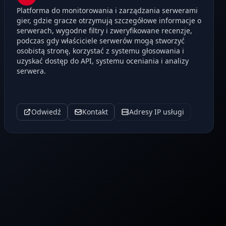
Platforma do monitorowania i zarządzania serwerami
gier, gdzie gracze otrzymują szczegółowe informacje o
serwerach, wygodne filtry i zweryfikowane recenzje,
podczas gdy właściciele serwerów mogą stworzyć
osobistą stronę, korzystać z systemu głosowania i
uzyskać dostęp do API, systemu oceniania i analizy
serwera.
Odwiedź
Kontakt
Adresy IP usługi