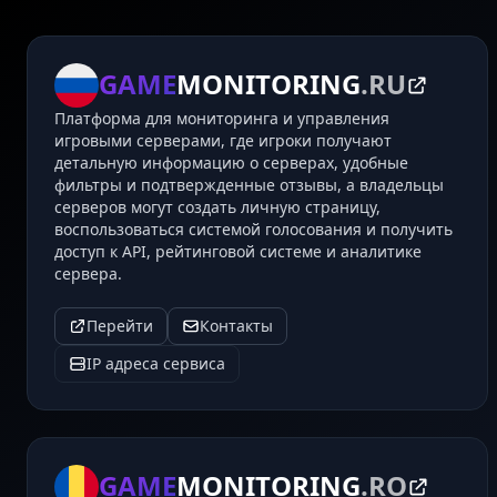
GAME
MONITORING
.RU
Платформа для мониторинга и управления
игровыми серверами, где игроки получают
детальную информацию о серверах, удобные
фильтры и подтвержденные отзывы, а владельцы
серверов могут создать личную страницу,
воспользоваться системой голосования и получить
доступ к API, рейтинговой системе и аналитике
сервера.
Перейти
Контакты
IP адреса сервиса
GAME
MONITORING
.RO