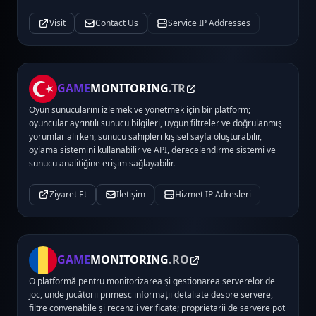
Visit
Contact Us
Service IP Addresses
GAME
MONITORING
.TR
Oyun sunucularını izlemek ve yönetmek için bir platform;
oyuncular ayrıntılı sunucu bilgileri, uygun filtreler ve doğrulanmış
yorumlar alırken, sunucu sahipleri kişisel sayfa oluşturabilir,
oylama sistemini kullanabilir ve API, derecelendirme sistemi ve
sunucu analitiğine erişim sağlayabilir.
Ziyaret Et
İletişim
Hizmet IP Adresleri
GAME
MONITORING
.RO
O platformă pentru monitorizarea și gestionarea serverelor de
joc, unde jucătorii primesc informații detaliate despre servere,
filtre convenabile și recenzii verificate; proprietarii de servere pot