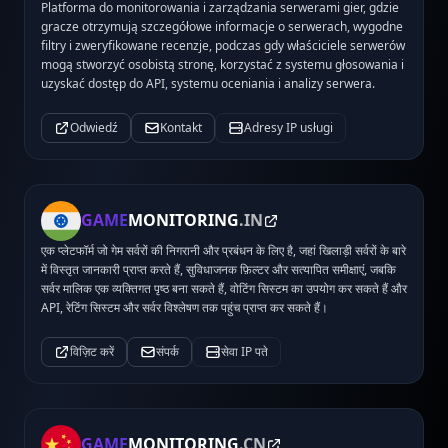
Platforma do monitorowania i zarządzania serwerami gier, gdzie
gracze otrzymują szczegółowe informacje o serwerach, wygodne
filtry i zweryfikowane recenzje, podczas gdy właściciele serwerów
mogą stworzyć osobistą stronę, korzystać z systemu głosowania i
uzyskać dostęp do API, systemu oceniania i analizy serwera.
Odwiedź
Kontakt
Adresy IP usługi
GAME
MONITORING
.IN
एक प्लेटफॉर्म जो गेम सर्वरों की निगरानी और प्रबंधन के लिए है, जहां खिलाड़ी सर्वरों के बारे
में विस्तृत जानकारी प्राप्त करते हैं, सुविधाजनक फ़िल्टर और सत्यापित समीक्षाएं, जबकि
सर्वर मालिक एक व्यक्तिगत पृष्ठ बना सकते हैं, वोटिंग सिस्टम का उपयोग कर सकते हैं और
API, रेटिंग सिस्टम और सर्वर विश्लेषण तक पहुंच प्राप्त कर सकते हैं।
विज़िट करें
संपर्क
सेवा IP पते
GAME
MONITORING
.CN