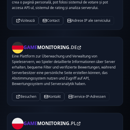
crea o pagină personală, pot folosi sistemul de votare și pot
accesa API-ul, sistemul de rating și analiza serverului.
Vizitează
Contact
Adrese IP ale serviciului
GAME
MONITORING
.DE
Eine Plattform zur Überwachung und Verwaltung von
Spieleservern, wo Spieler detaillierte Informationen über Server
erhalten, bequeme Filter und verifizierte Bewertungen, während
Serverbesitzer eine persönliche Seite erstellen können, das
Abstimmungssystem nutzen und Zugriff auf API,
Bewertungssystem und Serveranalytik haben.
Besuchen
Kontakt
Service-IP-Adressen
GAME
MONITORING
.PL