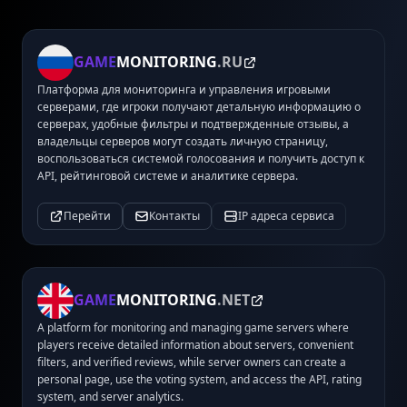
GAME
MONITORING
.RU
Платформа для мониторинга и управления игровыми
серверами, где игроки получают детальную информацию о
серверах, удобные фильтры и подтвержденные отзывы, а
владельцы серверов могут создать личную страницу,
воспользоваться системой голосования и получить доступ к
API, рейтинговой системе и аналитике сервера.
Перейти
Контакты
IP адреса сервиса
GAME
MONITORING
.NET
A platform for monitoring and managing game servers where
players receive detailed information about servers, convenient
filters, and verified reviews, while server owners can create a
personal page, use the voting system, and access the API, rating
system, and server analytics.