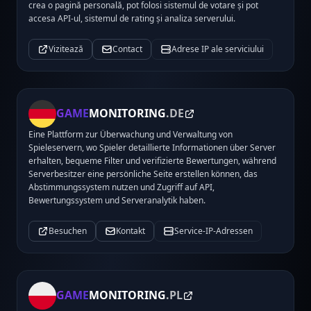
crea o pagină personală, pot folosi sistemul de votare și pot
accesa API-ul, sistemul de rating și analiza serverului.
Vizitează
Contact
Adrese IP ale serviciului
GAME
MONITORING
.DE
Eine Plattform zur Überwachung und Verwaltung von
Spieleservern, wo Spieler detaillierte Informationen über Server
erhalten, bequeme Filter und verifizierte Bewertungen, während
Serverbesitzer eine persönliche Seite erstellen können, das
Abstimmungssystem nutzen und Zugriff auf API,
Bewertungssystem und Serveranalytik haben.
Besuchen
Kontakt
Service-IP-Adressen
GAME
MONITORING
.PL