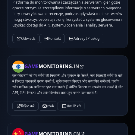
Platforma do monitorowania i zarządzania serwerami gier, gdzie
gracze otrzymują szczegółowe informacje o serwerach, wygodne
filtry i zweryfikowane recenzje, podczas gdy właściciele serwerów
mogą stworzyć osobistą stronę, korzystać z systemu głosowania i
uzyskać dostęp do API, systemu oceniania i analizy serwera.
Odwiedź
Kontakt
Adresy IP usługi
GAME
MONITORING
.IN
एक प्लेटफॉर्म जो गेम सर्वरों की निगरानी और प्रबंधन के लिए है, जहां खिलाड़ी सर्वरों के बारे
में विस्तृत जानकारी प्राप्त करते हैं, सुविधाजनक फ़िल्टर और सत्यापित समीक्षाएं, जबकि
सर्वर मालिक एक व्यक्तिगत पृष्ठ बना सकते हैं, वोटिंग सिस्टम का उपयोग कर सकते हैं और
API, रेटिंग सिस्टम और सर्वर विश्लेषण तक पहुंच प्राप्त कर सकते हैं।
विज़िट करें
संपर्क
सेवा IP पते
GAME
MONITORING
.CN