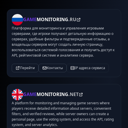
GAME
MONITORING
.RU
Платформа для мониторинга и управления игровыми
серверами, где игроки получают детальную информацию о
серверах, удобные фильтры и подтвержденные отзывы, а
владельцы серверов могут создать личную страницу,
воспользоваться системой голосования и получить доступ к
API, рейтинговой системе и аналитике сервера.
Перейти
Контакты
IP адреса сервиса
GAME
MONITORING
.NET
A platform for monitoring and managing game servers where
players receive detailed information about servers, convenient
filters, and verified reviews, while server owners can create a
personal page, use the voting system, and access the API, rating
system, and server analytics.