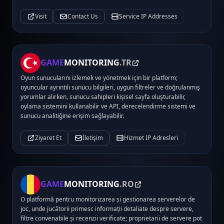
Visit
Contact Us
Service IP Addresses
GAME
MONITORING
.TR
Oyun sunucularını izlemek ve yönetmek için bir platform;
oyuncular ayrıntılı sunucu bilgileri, uygun filtreler ve doğrulanmış
yorumlar alırken, sunucu sahipleri kişisel sayfa oluşturabilir,
oylama sistemini kullanabilir ve API, derecelendirme sistemi ve
sunucu analitiğine erişim sağlayabilir.
Ziyaret Et
İletişim
Hizmet IP Adresleri
GAME
MONITORING
.RO
O platformă pentru monitorizarea și gestionarea serverelor de
joc, unde jucătorii primesc informații detaliate despre servere,
filtre convenabile și recenzii verificate; proprietarii de servere pot