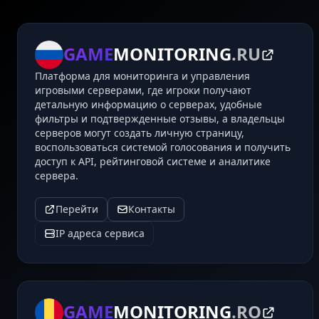
GAME
MONITORING
.RU
Платформа для мониторинга и управления
игровыми серверами, где игроки получают
детальную информацию о серверах, удобные
фильтры и подтвержденные отзывы, а владельцы
серверов могут создать личную страницу,
воспользоваться системой голосования и получить
доступ к API, рейтинговой системе и аналитике
сервера.
Перейти
Контакты
IP адреса сервиса
GAME
MONITORING
.RO