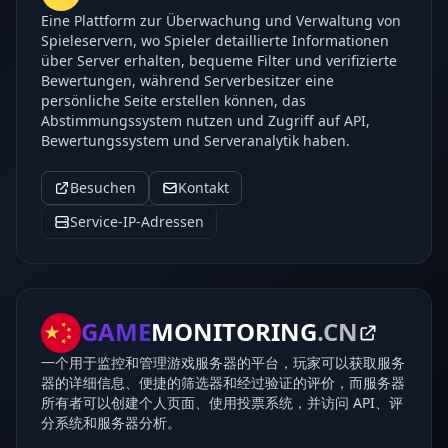
Eine Plattform zur Überwachung und Verwaltung von
Spieleservern, wo Spieler detaillierte Informationen
über Server erhalten, bequeme Filter und verifizierte
Bewertungen, während Serverbesitzer eine
persönliche Seite erstellen können, das
Abstimmungssystem nutzen und Zugriff auf API,
Bewertungssystem und Serveranalytik haben.
Besuchen
Kontakt
Service-IP-Adressen
GAME
MONITORING
.CN
一个用于监控和管理游戏服务器的平台，玩家可以获取服务
器的详细信息、便捷的筛选器和经过验证的评价，而服务器
所有者可以创建个人页面、使用投票系统，并访问 API、评
分系统和服务器分析。