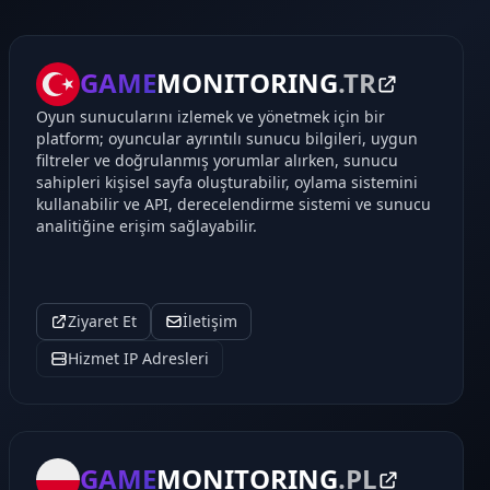
GAME
MONITORING
.TR
Oyun sunucularını izlemek ve yönetmek için bir
platform; oyuncular ayrıntılı sunucu bilgileri, uygun
filtreler ve doğrulanmış yorumlar alırken, sunucu
sahipleri kişisel sayfa oluşturabilir, oylama sistemini
kullanabilir ve API, derecelendirme sistemi ve sunucu
analitiğine erişim sağlayabilir.
Ziyaret Et
İletişim
Hizmet IP Adresleri
GAME
MONITORING
.PL