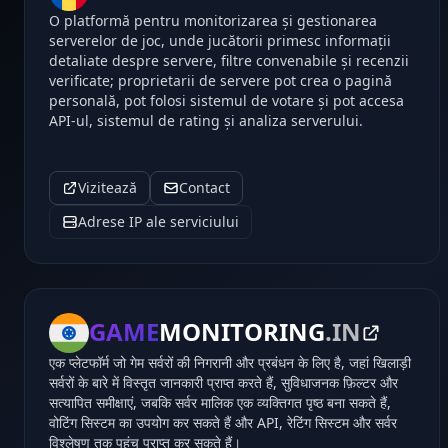
O platformă pentru monitorizarea și gestionarea
serverelor de joc, unde jucătorii primesc informații
detaliate despre servere, filtre convenabile și recenzii
verificate; proprietarii de servere pot crea o pagină
personală, pot folosi sistemul de votare și pot accesa
API-ul, sistemul de rating și analiza serverului.
Vizitează
Contact
Adrese IP ale serviciului
GAME
MONITORING
.IN
एक प्लेटफॉर्म जो गेम सर्वरों की निगरानी और प्रबंधन के लिए है, जहां खिलाड़ी
सर्वरों के बारे में विस्तृत जानकारी प्राप्त करते हैं, सुविधाजनक फ़िल्टर और
सत्यापित समीक्षाएं, जबकि सर्वर मालिक एक व्यक्तिगत पृष्ठ बना सकते हैं,
वोटिंग सिस्टम का उपयोग कर सकते हैं और API, रेटिंग सिस्टम और सर्वर
विश्लेषण तक पहुंच प्राप्त कर सकते हैं।