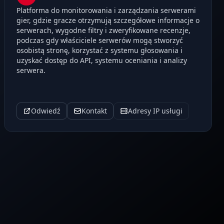
Platforma do monitorowania i zarządzania serwerami
gier, gdzie gracze otrzymują szczegółowe informacje o
serwerach, wygodne filtry i zweryfikowane recenzje,
podczas gdy właściciele serwerów mogą stworzyć
osobistą stronę, korzystać z systemu głosowania i
uzyskać dostęp do API, systemu oceniania i analizy
serwera.
Odwiedź
Kontakt
Adresy IP usługi