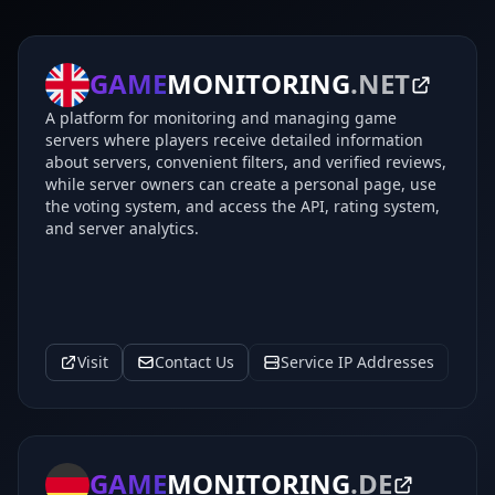
GAME
MONITORING
.NET
A platform for monitoring and managing game
servers where players receive detailed information
about servers, convenient filters, and verified reviews,
while server owners can create a personal page, use
the voting system, and access the API, rating system,
and server analytics.
Visit
Contact Us
Service IP Addresses
GAME
MONITORING
.DE