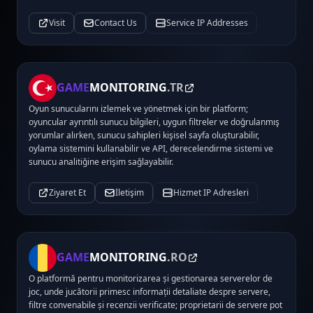
Visit
Contact Us
Service IP Addresses
GAME
MONITORING
.TR
Oyun sunucularını izlemek ve yönetmek için bir platform;
oyuncular ayrıntılı sunucu bilgileri, uygun filtreler ve doğrulanmış
yorumlar alırken, sunucu sahipleri kişisel sayfa oluşturabilir,
oylama sistemini kullanabilir ve API, derecelendirme sistemi ve
sunucu analitiğine erişim sağlayabilir.
Ziyaret Et
İletişim
Hizmet IP Adresleri
GAME
MONITORING
.RO
O platformă pentru monitorizarea și gestionarea serverelor de
joc, unde jucătorii primesc informații detaliate despre servere,
filtre convenabile și recenzii verificate; proprietarii de servere pot